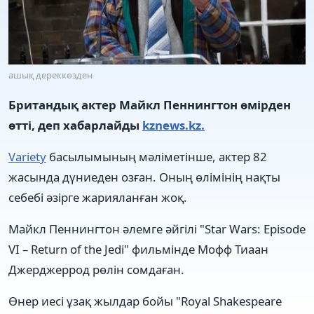
ашық дереккөзден
Британдық актер Майкл Пеннингтон өмірден
өтті, деп хабарлайды
kznews.kz.
Variety
басылымының мәліметінше, актер 82
жасында дүниеден озған. Оның өлімінің нақты
себебі әзірге жарияланған жоқ.
Майкл Пеннингтон әлемге әйгілі "Star Wars: Episode
VI – Return of the Jedi" фильмінде Мофф Тиаан
Джерджеррод рөлін сомдаған.
Өнер иесі ұзақ жылдар бойы "Royal Shakespeare