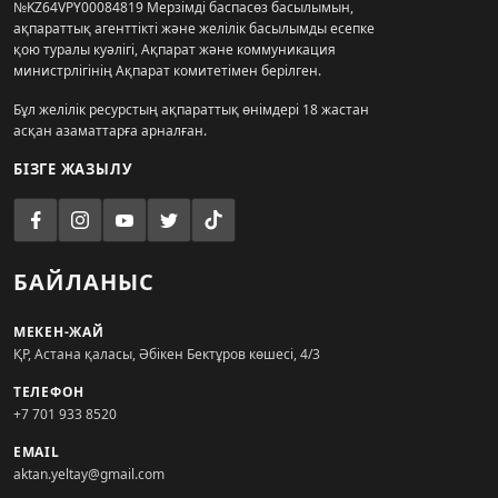
№KZ64VPY00084819 Мерзімді баспасөз басылымын,
ақпараттық агенттікті және желілік басылымды есепке
қою туралы куәлігі, Ақпарат және коммуникация
министрлігінің Ақпарат комитетімен берілген.
Бұл желілік ресурстың ақпараттық өнімдері 18 жастан
асқан азаматтарға арналған.
БІЗГЕ ЖАЗЫЛУ
БАЙЛАНЫС
МЕКЕН-ЖАЙ
ҚР, Астана қаласы, Әбікен Бектұров көшесі, 4/3
ТЕЛЕФОН
+7 701 933 8520
EMAIL
aktan.yeltay@gmail.com