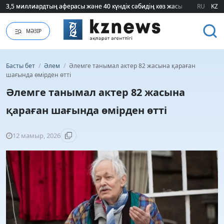
3,5 миллиардтың аферасы және 40 күндік сәбидің көз жасы: Медицинад
3,5 миллиардтың аферасы және 40 күндік сәбидің көз жасы: Медицинад
RU
KZ
МӘЗІР
Басты бет
/
Әлем
/
Әлемге танымал актер 82 жасына қараған
шағында өмірден өтті
Әлемге танымал актер 82 жасына
қараған шағында өмірден өтті
12 мамыр, 2026