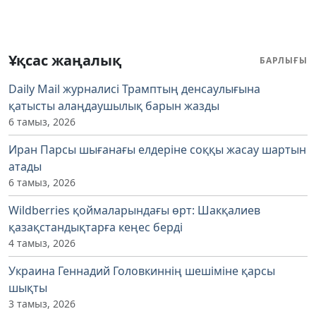
Ұқсас жаңалық
БАРЛЫҒЫ
Daily Mail журналисі Трамптың денсаулығына
қатысты алаңдаушылық барын жазды
6 тамыз, 2026
Иран Парсы шығанағы елдеріне соққы жасау шартын
атады
6 тамыз, 2026
Wildberries қоймаларындағы өрт: Шакқалиев
қазақстандықтарға кеңес берді
4 тамыз, 2026
Украина Геннадий Головкиннің шешіміне қарсы
шықты
3 тамыз, 2026