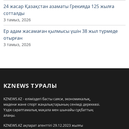
24 жасар Қазақстан азаматы Грекияда 125 жылға
сотталды
3 тамыз, 2026
Ер адам жасамаған қылмысы үшін 38 жыл түрмеде
отырған
3 тамыз, 2026
KZNEWS ТУРАЛЫ
KZNEWS.KZ - еліміздегі басты саяси, экономикалық,
мәдени және спорт жаңалықтарының сенімді дереккөзі.
Үздік сараптамалық мақала мен шынайы сұқбаттың
алаңы.
KZNEWS.KZ ақпарат агенттігі 29.12.2023 жылғы