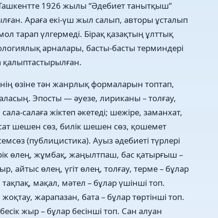
Ташкентте 1926 жылы “Әдебиет танытқыш”
сылған. Араға екі-үш жыл салып, авторы ұсталып
мол тарап үлгермеді. Бірақ қазақтың ұлттық
ологиялық арналары, басты-басты терминдері
та қалыптастырылған.
нің өзіне тән жанрлық формаларын топтап,
аласың. Эпосты — әуезе, лириканы – толғау,
сала-салаға жіктеп әкетеді; шежіре, заманхат,
ясат шешен сөз, билік шешен сөз, қошемет
семсөз (публицистика). Ауыз әдебиеті түрлері
тірік өлең, жұмбақ, жаңылтпаш, бас қатырғыш –
р, айтыс өлең, үгіт өлең, толғау, терме – бұлар
 тақпақ, мақал, мәтел – бұлар үшінші топ.
 жоқтау, жарапазан, бата – бұлар төртінші топ.
есік жыр – бұлар бесінші топ. Сан алуан