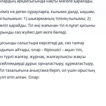
 олардың әрқайсысында нақты мәселе қаралады.
німіз не деген сұрауларға, ғылыми дәлді, ықшам,
рі ғылымын: 1) шығарманың тілінің ғылымы; 2)
ліп қарайды. Тіл өңі жағынан тіл я лұғат қисыны
рынды сөз жүйесі деп екіге бөледі.
қисынды салыстыра көрсетеді де, сөз талғау
ығын айтады, олар – біріншісі – ақын тілі,
шін түрлі жалғау, жұрнақ, жалғаулықты жақсы
, сөйлемдерді дұрыс орналастыру, құрмаластыру,
іл тазалығына анықтама беріп, ол үшін орыстың
і етіп алған. Олар: