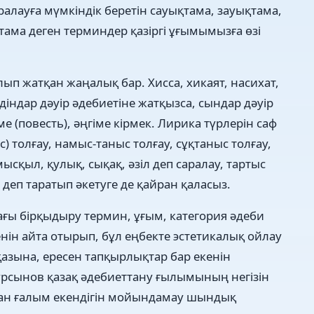
лауға мүмкіндік беретін сауықтама, зауықтама,
тама деген терминдер қазіргі ұғымымызға өзі
лып жатқан жаңалық бар. Хисса, хикаят, насихат,
діндар дәуір әдебиетіне жатқызса, сындар дәуір
ме (повесть), әңгіме кірмек. Лирика түрлерін саф
) толғау, намыс-таныс толғау, сұқтаныс толғау,
 мысқыл, қулық, сықақ, әзіл деп саралау, тартыс
с деп таратып әкетуге де қайран қаласыз.
ғы бірқыдыру термин, ұғым, категория әдеби
енін айта отырып, бұл еңбекте эстетикалық ойлау
 қазына, ересен тапқырлықтар бар екенін
ұрсынов қазақ әдебиеттану ғылымының негізін
ған ғалым екендігін мойындамау шындық