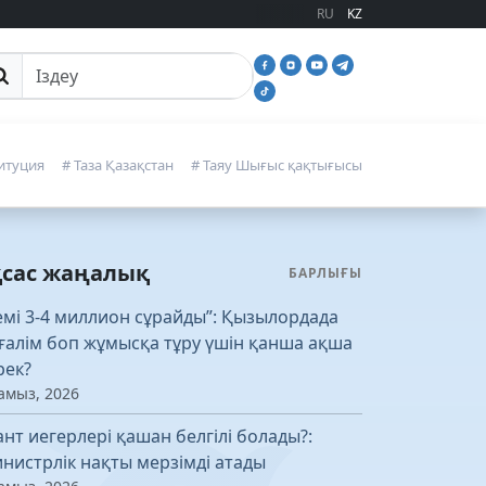
RU
KZ
йттан іздеу
итуция
# Таза Қазақстан
# Таяу Шығыс қақтығысы
қсас жаңалық
БАРЛЫҒЫ
емі 3-4 миллион сұрайды”: Қызылордада
ғалім боп жұмысқа тұру үшін қанша ақша
рек?
амыз, 2026
ант иегерлері қашан белгілі болады?:
нистрлік нақты мерзімді атады