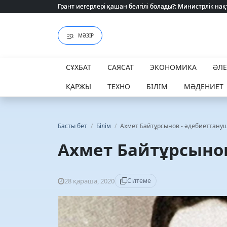
Грант иегерлері қашан белгілі болады?: Министрлік нақ
Грант иегерлері қашан белгілі болады?: Министрлік нақ
МӘЗІР
СҰХБАТ
САЯСАТ
ЭКОНОМИКА
ӘЛ
ҚАРЖЫ
ТЕХНО
БІЛІМ
МӘДЕНИЕТ
Басты бет
/
Білім
/
Ахмет Байтұрсынов - әдебиеттану
Ахмет Байтұрсыно
28 қараша, 2020
Сілтеме