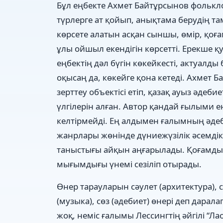
Бұл еңбекте Ахмет Байтұрсынов фолькл
түрлерге ат қойып, анықтама берудің 
көрсете алатын асқан сыншы, өмір, қоға
ұлы ойшыл екендігін көрсетті. Ерекше 
еңбектің дәл бүгін көкейкесті, актуал
оқысаң да, көкейге қона кетеді. Ахмет 
зерттеу объектісі етіп, қазақ ауыз әдеби
үлгілерін алған. Автор қандай ғылыми е
келтірмейді. Ең алдымен ғалымның әдеб
жанрлары жөнінде дүниежүзілік әсемдік
таныстығы айқын аңғарылады. Қоғамдық
мығымдығы үнемі сезіліп отырады.
Өнер тарауларын сәулет (архитектура), с
(музыка), сөз (әдебиет) өнері деп дарал
жоқ, неміс ғалымы Лессингтің әйгілі “Л