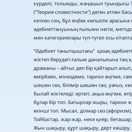
күрделі, толымды, жаңашыл туындысы 
(“Теория словестности”) деген атпен ба
кеткен соң, бұл еңбек көпшілік арасына 
әдебиеттануының ғылыми негізі, метод
мен категориялары түп-түгел осы кітап
“Әдебиет танытқыштағы” қазақ әдебиеті
жіктеп берудегі ғалым даналығына таң қ
драманы – айтыс деп бір қайтарып алып, 
өмірбаян, мінездеме, тарихи әңгіме, са
шешен сөз, білімір шешен сөз, уағыз, кө
былай жіктеледі: ертегі, аңыз-әңгіме, ө
бұлар бір топ. Батырлар жыры, тарихи жы
екінші топ. Мысал, ділмар сөз (афоризм),
Тойбастар, жар-жар, неке қияр, беташар,
Жын шақыру, құрт шақыру, дерт көшіру, б