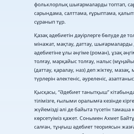
фольклорлық шығармаларды топтап, сара
сарындама, салттама, ғұрыптама, қалып
сұранып тұр.
Қазақ әдебиетін дәуірлерге бөлуде де то
мінажат, мақтау, даттау, шығармаларды 
әдебиетіне ұлы әңгіме (роман), ұзақ әңгі
толғау, марқайыс толғау, налыс (мұңайыс
(даттау, қаралау, наз) деп жіктеу, мазақ,
түрлерін әлектеніс, әуреленіс, азаптаны
Қысқасы, “Әдебиет танытқыш” кітабында
тілімізге, ғылыми оралымға кезінде кірг
жүйемізді әлі де байыта түсетін тамаша
көрсетуіміз қажет. Сонымен Ахмет Байт
салған, тұңғыш әдебиет теориясын жаз