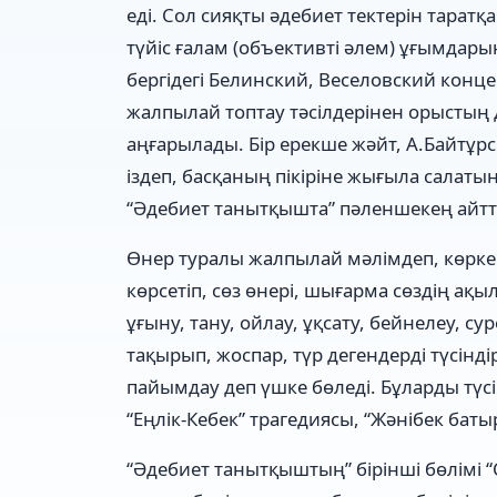
еді. Сол сияқты әдебиет тектерін таратқа
түйіс ғалам (объективті әлем) ұғымдарын
бергідегі Белинский, Веселовский конце
жалпылай топтау тәсілдерінен орыстың
аңғарылады. Бір ерекше жәйт, А.Байтұрс
іздеп, басқаның пікіріне жығыла салатын
“Әдебиет танытқышта” пәленшекең айтты 
Өнер туралы жалпылай мәлімдеп, көрке
көрсетіп, сөз өнері, шығарма сөздің ақыл
ұғыну, тану, ойлау, ұқсату, бейнелеу, с
тақырып, жоспар, түр дегендерді түсінді
пайымдау деп үшке бөледі. Бұларды түсі
“Еңлік-Кебек” трагедиясы, “Жәнібек баты
“Әдебиет танытқыштың” бірінші бөлімі “