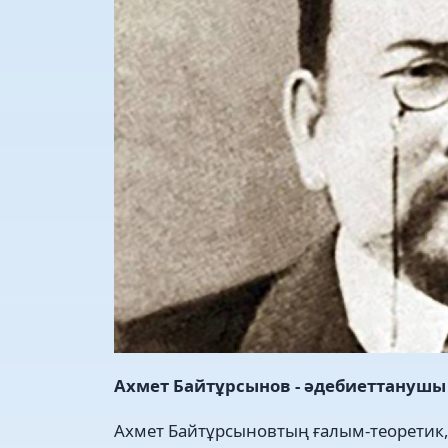
Ахмет Байтұрсынов - әдебиеттанушы
Ахмет Байтұрсыновтың ғалым-теоретик,