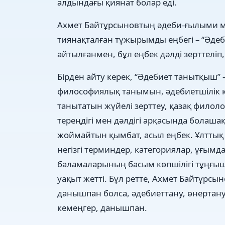
алдындағы қиянат болар еді.
Ахмет Байтұрсыновтың әдеби-ғылыми м
тиянақталған тұжырымды еңбегі – “Әдеб
айтылғанмен, бұл еңбек дәлді зерттеліп, 
Бірден айту керек, “Әдебиет танытқыш”
философиялық танымын, әдебиетшілік 
танытатын жүйелі зерттеу, қазақ фило
тереңдігі мен дәлдігі арқасында болаш
жоймайтын қымбат, асыл еңбек. Ұлттық
негізгі терминдер, категориялар, ұғым
баламаларының басым көпшілігі тұңғыш
уақыт жетті. Бұл ретте, Ахмет Байтұрсы
данышпан болса, әдебиеттану, өнертану
кемеңгер, данышпан.