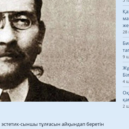
5 т
Қа
ма
же
28 
Би
та
9 ш
Жұ
Бі
4 ш
Оқ
қа
2 ш
 эстетик-сыншы тұлғасын айқындап беретін