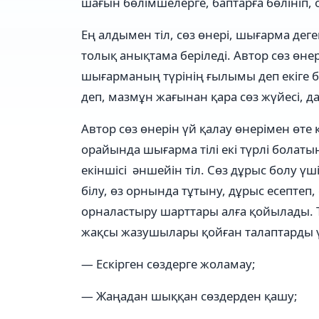
шағын бөлімшелерге, баптарға бөлініп,
Ең алдымен тіл, сөз өнері, шығарма деге
толық анықтама беріледі. Автор сөз өне
шығарманың түрінің ғылымы деп екіге бө
деп, мазмұн жағынан қара сөз жүйесі, да
Автор сөз өнерін үй қалау өнерімен өте 
орайында шығарма тілі екі түрлі болатынд
екіншісі әншейін тіл. Сөз дұрыс болу ү
білу, өз орнында тұтыну, дұрыс есептеп
орналастыру шарттары алға қойылады. Т
жақсы жазушылары қойған талаптарды үлг
— Ескірген сөздерге жоламау;
— Жаңадан шыққан сөздерден қашу;