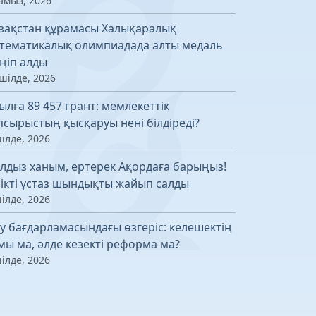
амыз, 2026
зақстан құрамасы Халықаралық
тематикалық олимпиадада алты медаль
ңіп алды
шілде, 2026
ылға 89 457 грант: мемлекеттік
псырыстың қысқаруы нені білдіреді?
ілде, 2026
лдыз ханым, ертерек Ақордаға барыңыз!
лікті ұстаз шындықты жайып салды
ілде, 2026
у бағдарламасындағы өзгеріс: келешектің
мы ма, әлде кезекті реформа ма?
ілде, 2026