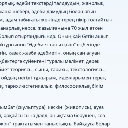
орлық, әдеби текстерді талдаудың, жанрлық
тамаша шебері, әдеби дамудың болашағын
м, адам табиғаты жөнінде терең пікір толғайтын
қуанарлық нәрсе, жазылғанына 70 жыл өткен
ды болып отырғандығында. Оның қай бетін ашып
Байтұрсынов “Әдебиет танытқыш” еңбегінде
етін, қазақ жазба әдебиетін, оның сан алуан
ңбектерге сүйенгені туралы мәлімет, дерек
иет теориясы, сыны, тарихы, текстологиясы,
 ойдың негізгі тұжырым, идеяларымен терең
, тарихи-эстетикалық, философиялық білім
ымбат (скульптура), кескін (живопись), әуез
ап, әрқайсысына дәлді анықтама беруінен, сөз
аокон” трактатымен таныстықты байқауға болар