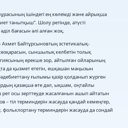
ұрасының ішіндегі ең көлемді және айрықша
иет танытқыш”. Шолу ретінде, атүсті
әділ бағасын әлі алған жоқ.
 – Ахмет Байтұрсыновтың эстетикалық-
көзқарасын, сыншылық келбетін толық
логиясының ерекше зор, айтылған ойларының
ақта да қызмет ететін, ешқашан маңызын
 әдебиеттану ғылымы қазір қолданып жүрген
дардың қазақша өте дәл, ықшам, оңтайлы
 рет осы зерттеуде жасалғанын ашып айтатын
нов – тіл терминдерін жасауда қандай кемеңгер,
, фольклортану терминдерін жасауда да сондай