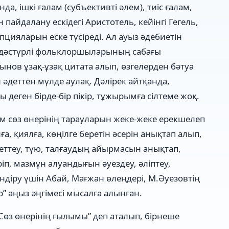
нда, ішкі ғалам (субъективті әлем), тиіс ғалам,
 пайдалану ескідегі Аристотель, кейінгі Гегель,
пцияларын еске түсіреді. Ал ауыз әдебиетін
 дәстүрлі фольклоршыларының сабағы
ынов ұзақ-ұзақ цитата алып, өзгелерден бәтуа
 әдеттен мүлде аулақ. Дәлірек айтқанда,
деген бірде-бір пікір, тұжырымға сілтеме жоқ.
м сөз өнерінің тарауларын жеке-жеке ерекшелеп
ға, қиялға, көңілге беретін әсерін анықтап алып,
уреттеу, түю, талғаудың айырмасын анықтап,
ріп, мазмұн алуандығын әуездеу, әліптеу,
ндіру үшін Абай, Мағжан өлеңдері, М.Әуезовтің
р” аңыз әңгімесі мысалға алынған.
Сөз өнерінің ғылымы” деп аталып, бірнеше