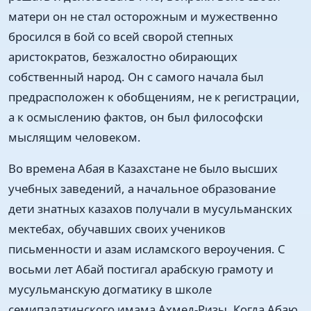
матери он не стал осторожным и мужественно
бросился в бой со всей сворой степных
аристократов, безжалостно обирающих
собственный народ. Он с самого начала был
предрасположен к обобщениям, не к регистрации,
а к осмыслению фактов, он был философски
мыслящим человеком.
Во времена Абая в Казахстане не было высших
учебных заведений, а начальное образование
дети знатных казахов получали в мусульманских
мектебах, обучавших своих учеников
письменности и азам исламского вероучения. С
восьми лет Абай постигал арабскую грамоту и
мусульманскую догматику в школе
семипалатинского имама Ахмед-Ризы. Когда Абаю