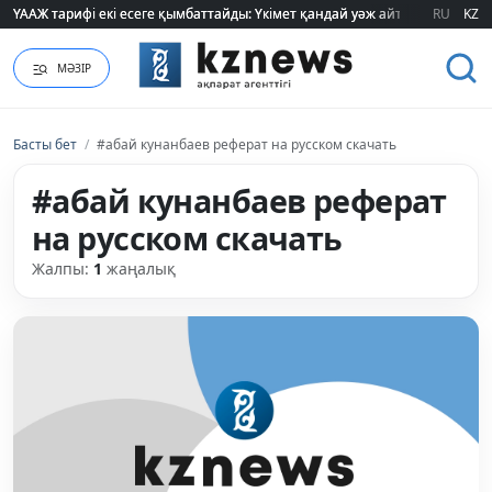
ҮААЖ тарифі екі есеге қымбаттайды: Үкімет қандай уәж айтады?
ҮААЖ тарифі екі есеге қымбаттайды: Үкімет қандай уәж айтады?
RU
KZ
МӘЗІР
Басты бет
/
#абай кунанбаев реферат на русском скачать
#абай кунанбаев реферат
на русском скачать
Жалпы:
1
жаңалық