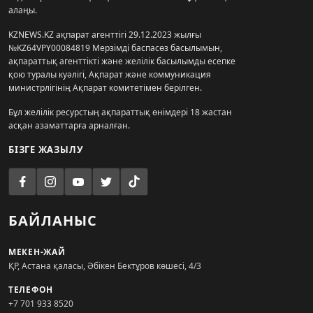
алаңы.
KZNEWS.KZ ақпарат агенттігі 29.12.2023 жылғы
№KZ64VPY00084819 Мерзімді баспасөз басылымын,
ақпараттық агенттікті және желілік басылымды есепке
қою туралы куәлігі, Ақпарат және коммуникация
министрлігінің Ақпарат комитетімен берілген.
Бұл желілік ресурстың ақпараттық өнімдері 18 жастан
асқан азаматтарға арналған.
БІЗГЕ ЖАЗЫЛУ
БАЙЛАНЫС
МЕКЕН-ЖАЙ
ҚР, Астана қаласы, Әбікен Бектұров көшесі, 4/3
ТЕЛЕФОН
+7 701 933 8520