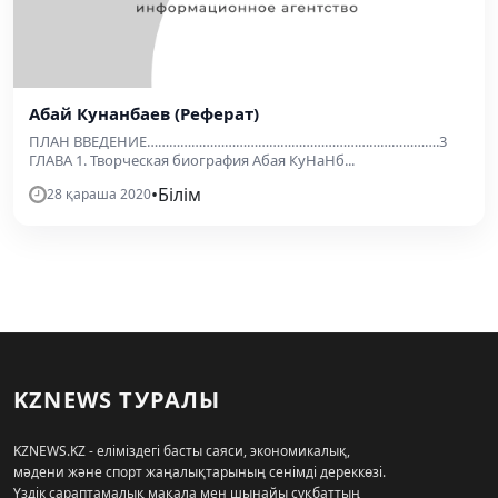
Абай Кунанбаев (Реферат)
ПЛАН ВВЕДЕНИЕ…………………………………………………………………….3
ГЛАВА 1. Творческая биография Абая КуНаНб...
•
Білім
28 қараша 2020
KZNEWS ТУРАЛЫ
KZNEWS.KZ - еліміздегі басты саяси, экономикалық,
мәдени және спорт жаңалықтарының сенімді дереккөзі.
Үздік сараптамалық мақала мен шынайы сұқбаттың