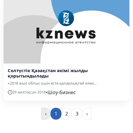
Солтүстік Қазақстан әкімі жылды
қорытындылады
«2018 жыл облыс үшін есте қаларлықтай жемі...
•
Шоу-бизнес
29 желтоқсан 2018
‹
1
2
3
›