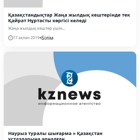
Қазақстандықтар Жаңа жылдық кештерінде тек
Қайрат Нұртасты көргісі келеді
Жаңа жылдық кештер үшін...
•
Білім
17 ақпан 2019
Наурыз туралы шығарма » Қазақстан
ұстаздарына арналған