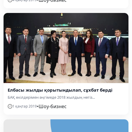
Елбасы жылды қорытындылап, сұхбат берді
БАҚ өкілдерімен әңгімеде 2018 жылдың негіз...
•
Шоу-бизнес
1 қаңтар 2019