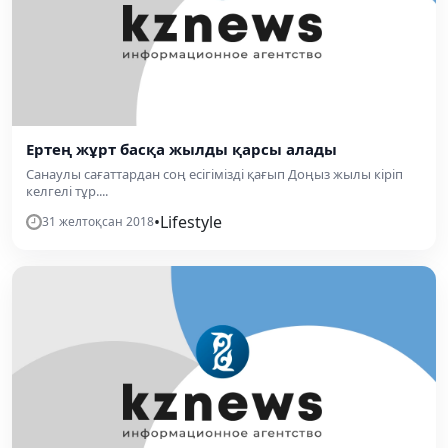
Ертең жұрт басқа жылды қарсы алады
Санаулы сағаттардан соң есігімізді қағып Доңыз жылы кіріп
келгелі тұр....
•
Lifestyle
31 желтоқсан 2018