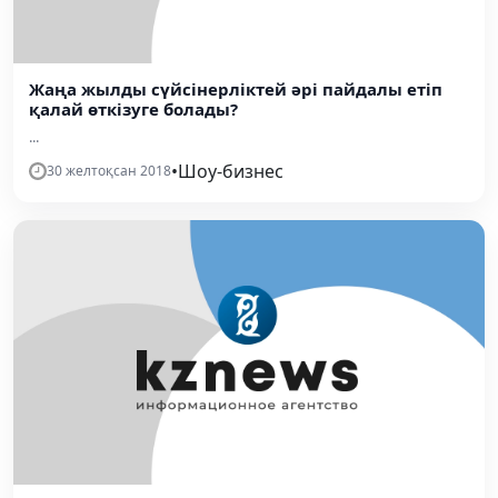
Жаңа жылды сүйсінерліктей әрі пайдалы етіп
қалай өткізуге болады?
...
•
Шоу-бизнес
30 желтоқсан 2018