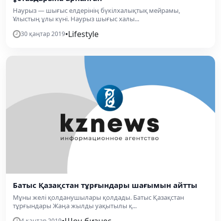
Наурыз — шығыс елдерінің бүкілхалықтық мейрамы,
Ұлыстың ұлы күні. Наурыз шығыс халы...
•
Lifestyle
30 қаңтар 2019
Батыс Қазақстан тұрғындары шағымын айтты
Мұны желі қолданушылары қолдады. Батыс Қазақстан
тұрғындары Жаңа жылды уақытылы қ...
•
Шоу-бизнес
4 қаңтар 2019