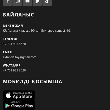
БАЙЛАНЫС
МЕКЕН-ЖАЙ
ҚР, Астана қаласы, Әбікен Бектұров көшесі, 4/3
ТЕЛЕФОН
+7 701 933 8520
EMAIL
aktan.yeltay@gmail.com
WHATSAPP
+7 701 933 8520
МОБИЛДІ ҚОСЫМША