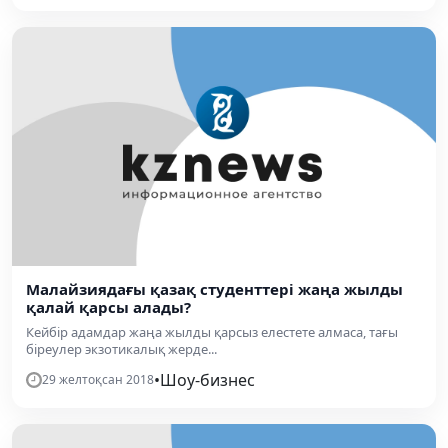
Малайзиядағы қазақ студенттері жаңа жылды
қалай қарсы алады?
Кейбір адамдар жаңа жылды қарсыз елестете алмаса, тағы
біреулер экзотикалық жерде...
•
Шоу-бизнес
29 желтоқсан 2018