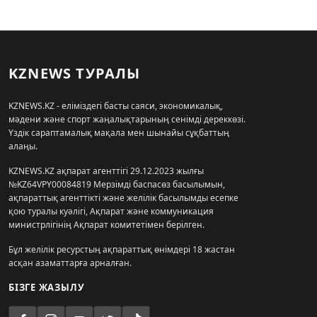
KZNEWS ТУРАЛЫ
KZNEWS.KZ - еліміздегі басты саяси, экономикалық,
мәдени және спорт жаңалықтарының сенімді дереккөзі.
Үздік сараптамалық мақала мен шынайы сұқбаттың
алаңы.
KZNEWS.KZ ақпарат агенттігі 29.12.2023 жылғы
№KZ64VPY00084819 Мерзімді баспасөз басылымын,
ақпараттық агенттікті және желілік басылымды есепке
қою туралы куәлігі, Ақпарат және коммуникация
министрлігінің Ақпарат комитетімен берілген.
Бұл желілік ресурстың ақпараттық өнімдері 18 жастан
асқан азаматтарға арналған.
БІЗГЕ ЖАЗЫЛУ