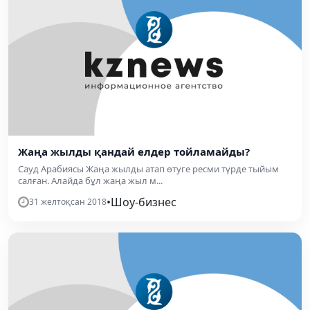
Жаңа жылды қандай елдер тойламайды?
Сауд Арабиясы Жаңа жылды атап өтуге ресми түрде тыйым
салған. Алайда бұл жаңа жыл м...
•
Шоу-бизнес
31 желтоқсан 2018