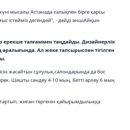
күні мысалы Астанада халықпен бірге қарсы
ыс істейміз дегендей", - дейді әншіАйқын
ер ерекше талғаммен таңдайды. Дизайнерлік
ң аралығында. Ал жеке тапсырыспен тігілген
ы.
гісін жасайтын сұлулық салондарында да бос
рек. Шашты сәндеу 4-10 мың, бетті әрлеу 6 мың
 тартып, жиған-тергенін қайырымдылыққа