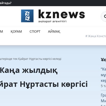
 айтады?
 айтады?
Са
ЕМ
ҚОҒАМ
СПОРТ
АЙМАҚ
# Жаңа Конст
Ұ
ерінде тек Қайрат Нұртасты көргісі келеді
 Жаңа жылдық
“К
мұ
ке
рат Нұртасты көргісі
5 т
Гр
Ми