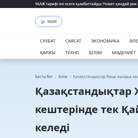
ҮААЖ тарифі екі есеге қымбаттайды: Үкімет қандай уәж
ҮААЖ тарифі екі есеге қымбаттайды: Үкімет қандай уәж
МӘЗІР
СҰХБАТ
САЯСАТ
ЭКОНОМИКА
ӘЛ
ҚАРЖЫ
ТЕХНО
БІЛІМ
МӘДЕНИЕТ
Басты бет
/
Білім
/
Қазақстандықтар Жаңа жылдық кешт
Қазақстандықтар
кештерінде тек Қай
келеді