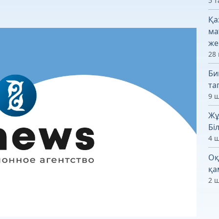
5 т
Қа
ма
же
28 
Би
та
9 ш
Жұ
Бі
4 ш
Оқ
қа
2 ш