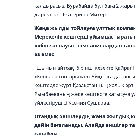
қалдырасыз. Бурабайда бұл баға 2 жары
директоры Екатерина Михер.
Жаңа жылды тойлауға ұлттық компа
Мерекелік кештерді ұйымдастыратын 
көбіне алпауыт компаниялардан тапс
аз емес.
"Шынын айтсақ, бірінші кезекте Қайрат
«Кешью» топтары мен Айқынға да тапсы
кештерде жұрт Қазақстанның халық әртіс
Рымбаеваның жеке кештерге қатысуға уақ
үйлестірушісі Ксения Сушкова.
Отандық әншілердің жаңа жылдық ке
дейін бағаланады. Алайда әншілер т
санайды.