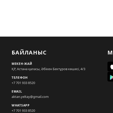
БАЙЛАНЫС
М
МЕКЕН-ЖАЙ
ҚР, Астана қаласы, Әбікен Бектұров көшесі, 4/3
ТЕЛЕФОН
+7 701 933 8520
EMAIL
aktan.yeltay@gmail.com
WHATSAPP
+7 701 933 8520