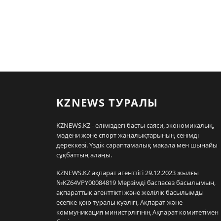
KZNEWS ТУРАЛЫ
KZNEWS.KZ - еліміздегі басты саяси, экономикалық,
мәдени және спорт жаңалықтарының сенімді
дереккөзі. Үздік сараптамалық мақала мен шынайы
сұқбаттың алаңы.
KZNEWS.KZ ақпарат агенттігі 29.12.2023 жылғы
№KZ64VPY00084819 Мерзімді баспасөз басылымын,
ақпараттық агенттікті және желілік басылымды
есепке қою туралы куәлігі, Ақпарат және
коммуникация министрлігінің Ақпарат комитетімен