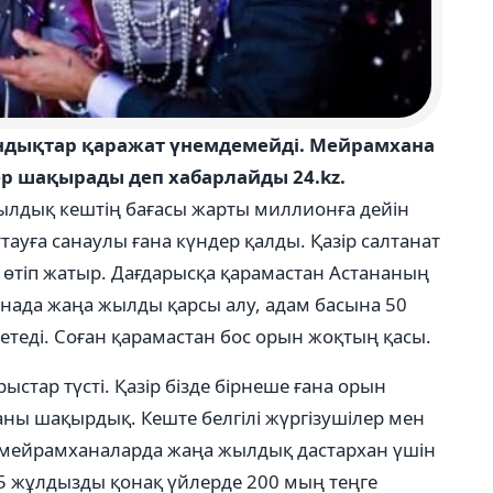
ндықтар қаражат үнемдемейді. Мейрамхана
ер шақырады деп хабарлайды 24.kz.
жылдық кештің бағасы жарты миллионға дейін
уға санаулы ғана күндер қалды. Қазір салтанат
 өтіп жатыр. Дағдарысқа қарамастан Астананың
ада жаңа жылды қарсы алу, адам басына 50
теді. Соған қарамастан бос орын жоқтың қасы.
стар түсті. Қазір бізде бірнеше ғана орын
аны шақырдық. Кеште белгілі жүргізушілер мен
ы мейрамханаларда жаңа жылдық дастархан үшін
л 5 жұлдызды қонақ үйлерде 200 мың теңге