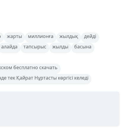
р
жарты
миллионға
жылдық
дейді
алайда
тапсырыс
жылды
басына
хском бесплатно скачать
 тек Қайрат Нұртасты көргісі келеді