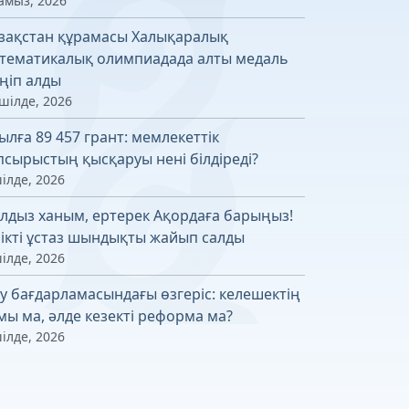
амыз, 2026
зақстан құрамасы Халықаралық
тематикалық олимпиадада алты медаль
ңіп алды
шілде, 2026
ылға 89 457 грант: мемлекеттік
псырыстың қысқаруы нені білдіреді?
ілде, 2026
лдыз ханым, ертерек Ақордаға барыңыз!
лікті ұстаз шындықты жайып салды
ілде, 2026
у бағдарламасындағы өзгеріс: келешектің
мы ма, әлде кезекті реформа ма?
ілде, 2026