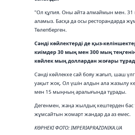
"Ол құпия. Оны айта алмаймын мен. 31 
аламыз. Басқа да осы ресторандарда жұм
Төлепберген.
Сәнді көйлектерді де қыз-келіншект
киімдер 30 мың мен 300 мың теңгені
көйлек мың доллардан жоғары тұрад
Сәнді көйлекке сай бояу жағып, шаш үл
уақыт жоқ. Ол үшін алдын ала жазылу ке
мен 15 мыңның аралығында тұрады.
Дегенмен, жаңа жылдық кештерден бас
жұмсайтын жомарт жандар да аз емес.
КӨРНЕКІ ФОТО: IMPERIAPRAZDNIKA.UA