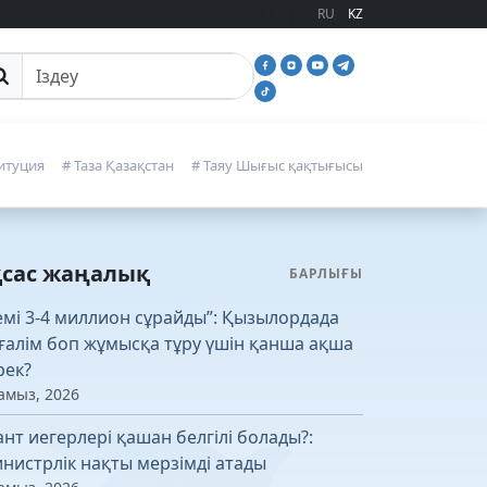
RU
KZ
йттан іздеу
итуция
# Таза Қазақстан
# Таяу Шығыс қақтығысы
қсас жаңалық
БАРЛЫҒЫ
емі 3-4 миллион сұрайды”: Қызылордада
ғалім боп жұмысқа тұру үшін қанша ақша
рек?
амыз, 2026
ант иегерлері қашан белгілі болады?:
нистрлік нақты мерзімді атады