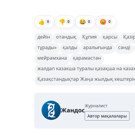
👍
👎
😂
😡
0
0
0
0
дейін
отандық
Құпия
қарсы
Қазі
тұрады»
қалды
аралығында
сәнді
мейрамхана
қарамастан
жалдап казакша туралы қазақша на каза
Қазақстандықтар Жаңа жылдық кештерінде
Журналист
Жандос
Автор мақалалары