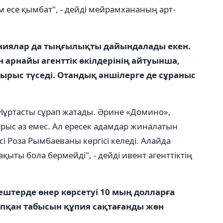
м есе қымбат", - дейді мейрамхананың арт-
ниялар да тыңғылықты дайындалады екен.
арнайы агенттік өкілдерінің айтуынша,
ырыс түседі. Отандық әншілерге де сұраныс
 Нұртасты сұрап жатады. Әрине «Домино»,
рыс аз емес. Ал ересек адамдар жиналатын
і Роза Рымбаеваны көргісі келеді. Алайда
ыты бола бермейді", - дейді ивент агенттіктің
штерде өнер көрсетуі 10 мың долларға
апқан табысын құпия сақтағанды жөн