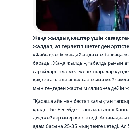
Жаңа жылдық кештер үшін қазақста
жалдап, ат терлетіп шетелден әртіст
«Жабық» есік жағдайында өтетін жаңа 
барады. Жаңа жылдың табалдырығын атта
сарайларында мерекелік шаралар күнде
қақ ортасында ашылған мына мейрамхан
мың теңгеден жарты миллионға дейін же
"Қараша айынан бастап халықтан тапсыры
қалды. Біз Ресейден танымал әнші Ханн
ди-джейлер өнер көрсетеді. Астанадағ
адам басына 25-35 мың теңге кетеді. А