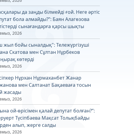
амыз, 2026
асқалары да заңды білмейді ғой. Неге әртіс
путат бола алмайды?”: Баян Алагөзова
тістерді сынағандарға қарсы шықты
амыз, 2026
ш жыл бойы сыналдық": Тележүргізуші
ана Скатова мен Сұлтан Нұрбеков
ңырақ көтерді
амыз, 2026
сіпкер Нұрхан Нұрмаханбет Жанар
жанова мен Салтанат Бақаеваға тосын
й жасады
амыз, 2026
ына ой-өрісімен қалай депутат болған?”:
руерт Түсіпбаева Мақсат Толықбайды
рден алып, жерге салды
амыз, 2026