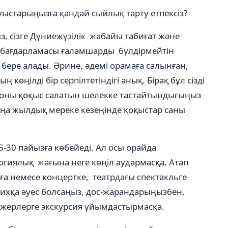
ыстарыңызға қандай сыйлық тарту етпексіз?
з, сізге Дүниежүзілік жабайы табиғат және
бағдарламасы ғаламшарды бүлдірмейтін
бере алады. Әрине, әдемі орамаға салынған,
көңілді бір серпілтетіндігі анық. Бірақ бұл сізді
 оны қоқыс салатын шелекке тастайтындығыңыз
аңа жылдық мереке кезеңінде қоқыстар саны
30 пайызға көбейеді. Ал осы орайда
гиялық жағына неге көңіл аудармасқа. Атап
ға немесе концертке, театрдағы спектакльге
арихқа әуес болсаңыз, дос-жарандарыңызбен,
жерлерге экскурсия ұйымдастырмасқа.