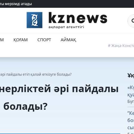
ты мерзімді атады
ты мерзімді атады
Са
ЕМ
ҚОҒАМ
СПОРТ
АЙМАҚ
# Жаңа Конст
Ұ
әрі пайдалы етіп қалай өткізуге болады?
нерліктей әрі пайдалы
«К
қу
Бүг
е болады?
“К
бо
сы