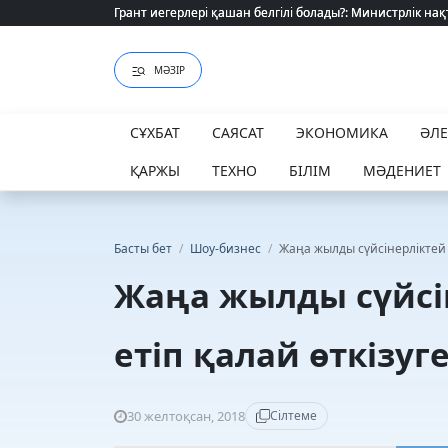
Грант иегерлері қашан белгілі болады?: Министрлік нақ
Грант иегерлері қашан белгілі болады?: Министрлік нақ
МӘЗІР
СҰХБАТ
САЯСАТ
ЭКОНОМИКА
ӘЛ
ҚАРЖЫ
ТЕХНО
БІЛІМ
МӘДЕНИЕТ
Басты бет
/
Шоу-бизнес
/
Жаңа жылды сүйсінерліктей 
Жаңа жылды сүйсі
етіп қалай өткізуг
30 желтоқсан, 2018
Сілтеме