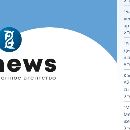
5 т
“Б
де
әр
5 т
"Ү
Ди
ша
4 т
Кә
Ай
сы
3 т
“М
Ме
же
3 т