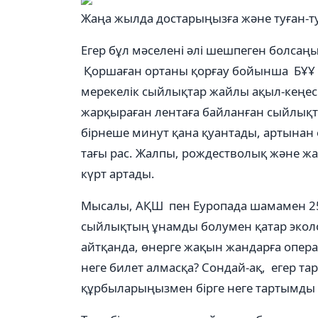
Жаңа жылда достарыңызға және туған-ту
Егер бұл мәселені әлі шешпеген болсаңы
Қоршаған ортаны қорғау бойынша БҰҰ 
мерекелік сыйлықтар жайлы ақыл-кеңес 
жарқыраған лентаға байланған сыйлықтың 
бірнеше минут қана қуантады, артынан
тағы рас. Жалпы, рождестволық және ж
күрт артады.
Мысалы, АҚШ пен Еуропада шамамен 25-
сыйлықтың ұнамды болумен қатар эколо
айтқанда, өнерге жақын жандарға опера
неге билет алмасқа? Сондай-ақ, егер т
құрбыларыңызмен бірге неге тартымды 