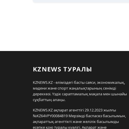
KZNEWS ТУРАЛЫ
KZNEWS.KZ - еліміздегі басты саяси, экономикалық,
мәдени және спорт жаңалықтарының сенімді
дереккөзі. Үздік сараптамалық мақала мен шынайы
сұқбаттың алаңы.
KZNEWS.KZ ақпарат агенттігі 29.12.2023 жылғы
№KZ64VPY00084819 Мерзімді баспасөз басылымын,
ақпараттық агенттікті және желілік басылымды
есепке қою туралы куәлігі, Ақпарат және