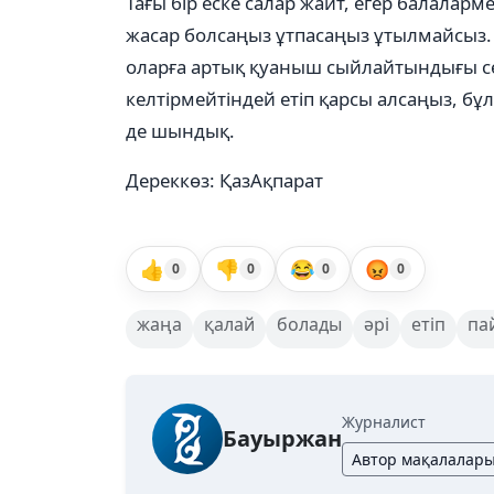
Тағы бір еске салар жайт, егер балала
жасар болсаңыз ұтпасаңыз ұтылмайсыз. 
оларға артық қуаныш сыйлайтындығы сөз
келтірмейтіндей етіп қарсы алсаңыз, бұл 
де шындық.
Дереккөз: ҚазАқпарат
👍
👎
😂
😡
0
0
0
0
жаңа
қалай
болады
әрі
етіп
па
Журналист
Бауыржан
Автор мақалалар