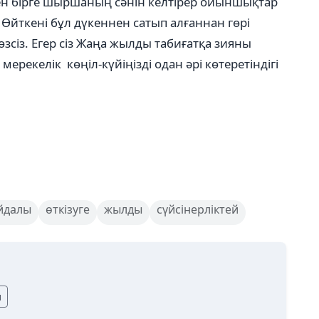
рмен бірге шыршаның сәнін келтірер ойыншықтар
Өйткені бұл дүкеннен сатып алғаннан гөрі
сіз. Егер сіз Жаңа жылды табиғатқа зияны
мерекелік көңіл-күйіңізді одан әрі көтеретіндігі
йдалы
өткізуге
жылды
сүйсінерліктей
ы