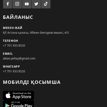
БАЙЛАНЫС
МЕКЕН-ЖАЙ
ҚР, Астана қаласы, Әбікен Бектұров көшесі, 4/3
ТЕЛЕФОН
+7 701 933 8520
EMAIL
aktan.yeltay@gmail.com
WHATSAPP
+7 701 933 8520
МОБИЛДІ ҚОСЫМША