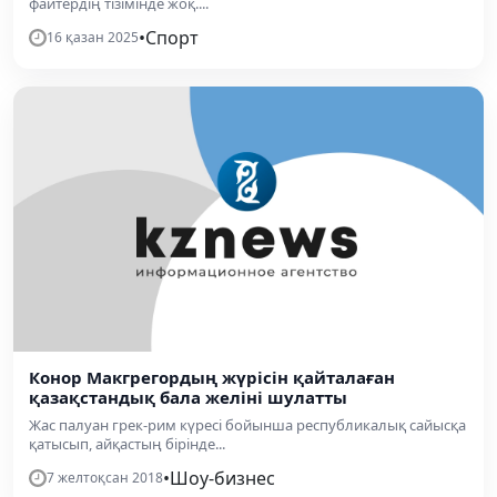
файтердің тізімінде жоқ....
•
Спорт
16 қазан 2025
Конор Макгрегордың жүрісін қайталаған
қазақстандық бала желіні шулатты
Жас палуан грек-рим күресі бойынша республикалық сайысқа
қатысып, айқастың бірінде...
•
Шоу-бизнес
7 желтоқсан 2018