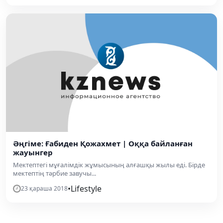
Әңгіме: Ғабиден Қожахмет | Оққа байланған
жауынгер
Мектептегі мұғалімдік жұмысының алғашқы жылы еді. Бірде
мектептің тәрбие завучы...
•
Lifestyle
23 қараша 2018