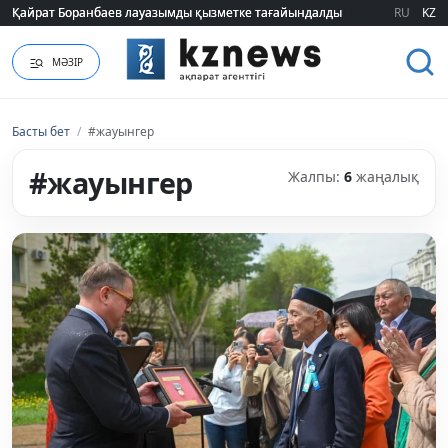
Қайрат Боранбаев лауазымды қызметке тағайындалды
Қайрат Боранбаев лауазымды қызметке тағайындалды
RU
KZ
МӘЗІР
Басты бет
/
#жауынгер
#жауынгер
Жалпы:
6
жаңалық