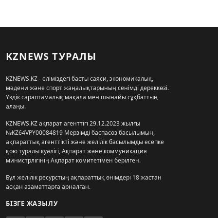
KZNEWS ТУРАЛЫ
KZNEWS.KZ - еліміздегі басты саяси, экономикалық,
мәдени және спорт жаңалықтарының сенімді дереккөзі.
Үздік сараптамалық мақала мен шынайы сұқбаттың
алаңы.
KZNEWS.KZ ақпарат агенттігі 29.12.2023 жылғы
№KZ64VPY00084819 Мерзімді баспасөз басылымын,
ақпараттық агенттікті және желілік басылымды есепке
қою туралы куәлігі, Ақпарат және коммуникация
министрлігінің Ақпарат комитетімен берілген.
Бұл желілік ресурстың ақпараттық өнімдері 18 жастан
асқан азаматтарға арналған.
БІЗГЕ ЖАЗЫЛУ