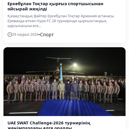
Еркебұлан Тоқтар қырғыз спортшысынан
ойсырай жеңілді
Қазақстандық файтер Еркебұлан Тоқтар Армения астанасы
Ереванда өткен Hype FC 28 турнирінде қырғызстандық
қарсыласына есе...
•
Спорт
29 наурыз 2026
UAE SWAT Challenge-2026 турнирінің
жеңімпаздары елге оралды