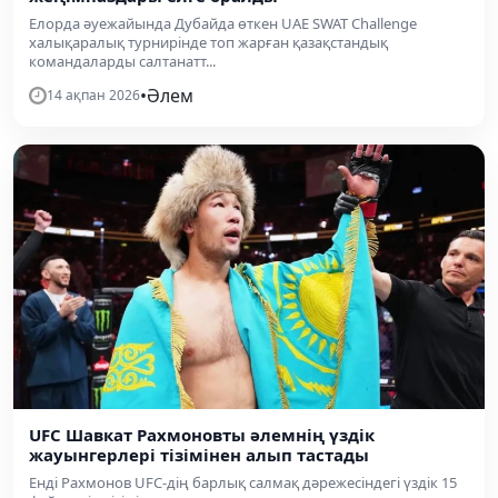
Елорда әуежайында Дубайда өткен UAE SWAT Challenge
халықаралық турнирінде топ жарған қазақстандық
командаларды салтанатт...
•
Әлем
14 ақпан 2026
UFC Шавкат Рахмоновты әлемнің үздік
жауынгерлері тізімінен алып тастады
Енді Рахмонов UFC-дің барлық салмақ дәрежесіндегі үздік 15