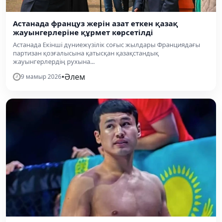
Астанада француз жерін азат еткен қазақ
жауынгерлеріне құрмет көрсетілді
Астанада Екінші дүниежүзілік соғыс жылдары Франциядағы
партизан қозғалысына қатысқан қазақстандық
жауынгерлердің рухына...
•
Әлем
9 мамыр 2026