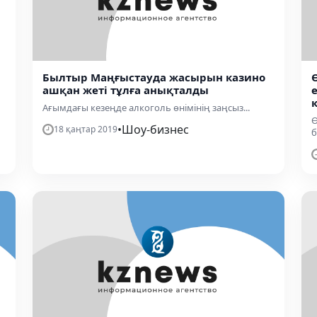
Былтыр Маңғыстауда жасырын казино
ашқан жеті тұлға анықталды
Ағымдағы кезеңде алкоголь өнімінің заңсыз...
Ө
•
Шоу-бизнес
18 қаңтар 2019
б