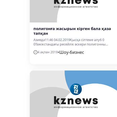
полигонға жасырын кірген бала қаза
тапқан
Азияда11:46 04.02.2019Қысқа сілтеме алу6 0
0Тәжікстандағы ресейлік әскери полигонны...
•
Шоу-бизнес
4 ақпан 2019