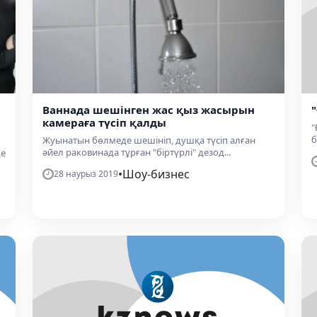
Ваннада шешінген жас қыз жасырын
камераға түсіп қалды
"
б
Жуынатын бөлмеде шешініп, душқа түсіп алған
әйел раковинада тұрған "біртүрлі" дезод...
де
•
Шоу-бизнес
28 наурыз 2019