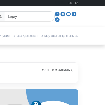
RU
KZ
йттан іздеу
итуция
# Таза Қазақстан
# Таяу Шығыс қақтығысы
Жалпы:
9
жаңалық