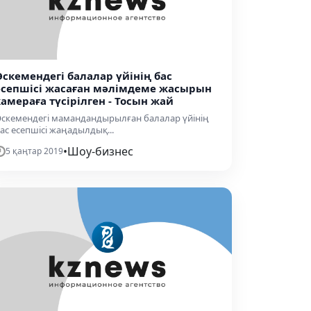
Өскемендегі балалар үйінің бас
есепшісі жасаған мәлімдеме жасырын
камераға түсірілген - Тосын жай
скемендегі мамандандырылған балалар үйінің
ас есепшісі жаңадылдық...
•
Шоу-бизнес
5 қаңтар 2019