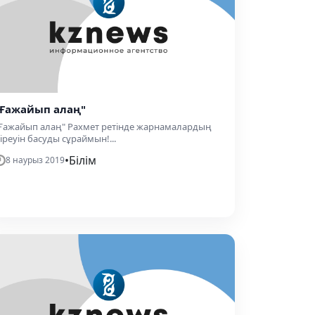
"Ғажайып алаң"
Ғажайып алаң" Рахмет ретінде жарнамалардың
іреуін басуды сұраймын!...
•
Білім
8 наурыз 2019