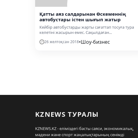
Қатты аяз салдарынан Өскеменнің
автобустары істен шығып жатыр
Кейбір автобустарды жарты сағаттап тосуға тура
келетіні жасырын емес. Сақылдаған...
•
Шоу-бизнес
26 желтоқсан 2018
KZNEWS ТУРАЛЫ
KZNEWS.KZ - еліміздегі басты саяси, экономикалық,
мәдени және спорт жаңалықтарының сенімді