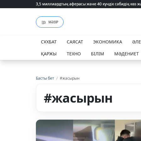
3,5 миллиардтың аферасы және 40 күндік сәбидің көз
3,5 миллиардтың аферасы және 40 күндік сәбидің көз
МӘЗІР
СҰХБАТ
САЯСАТ
ЭКОНОМИКА
ӘЛ
ҚАРЖЫ
ТЕХНО
БІЛІМ
МӘДЕНИЕТ
Басты бет
/
#жасырын
#жасырын