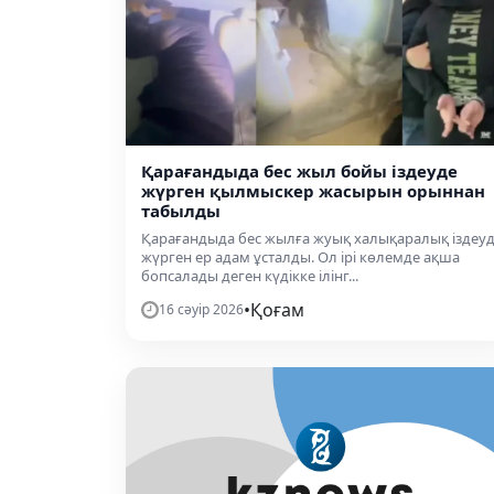
Қарағандыда бес жыл бойы іздеуде
жүрген қылмыскер жасырын орыннан
табылды
Қарағандыда бес жылға жуық халықаралық іздеу
жүрген ер адам ұсталды. Ол ірі көлемде ақша
бопсалады деген күдікке ілінг...
•
Қоғам
16 сәуір 2026