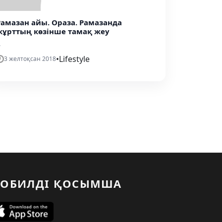
Рамазан айы. Ораза. Рамазанда
жұрттың көзінше тамақ жеу
.
•
Lifestyle
3 желтоқсан 2018
ОБИЛДІ ҚОСЫМША