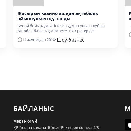
Жасырын казино ашқан ақтөбелік
айыппұлмен құтылды
Бес ай бойы жұмыс істеген құмар ойын клубын
..
Ақтөбе облыстық мемлекеттік кірістер де...
•
Шоу-бизнес
11 желтоқсан 2018
БАЙЛАНЫС
М
МЕКЕН-ЖАЙ
ҚР, Астана қаласы, Әбікен Бектұров көшесі, 4/3