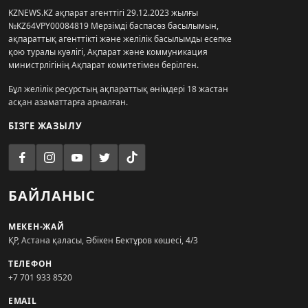
KZNEWS.KZ ақпарат агенттігі 29.12.2023 жылғы
№KZ64VPY00084819 Мерзімді баспасөз басылымын,
ақпараттық агенттікті және желілік басылымды есепке
қою туралы куәлігі, Ақпарат және коммуникация
министрлігінің Ақпарат комитетімен берілген.
Бұл желілік ресурстың ақпараттық өнімдері 18 жастан
асқан азаматтарға арналған.
БІЗГЕ ЖАЗЫЛУ
БАЙЛАНЫС
МЕКЕН-ЖАЙ
ҚР, Астана қаласы, Әбікен Бектұров көшесі, 4/3
ТЕЛЕФОН
+7 701 933 8520
EMAIL