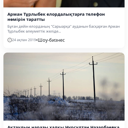
Арман Тұрлыбек елордалықтарға телефон
нөмірін таратты
Бұған дейін елорданың "Сарыарқа" ауданын басқарған Арман
Тұрлыбек әлеуметтік желіде...
•
Шоу-бизнес
24 ақпан 2019
Ақтаудың наразы халқы Нұрсұлтан Назарбаевқа