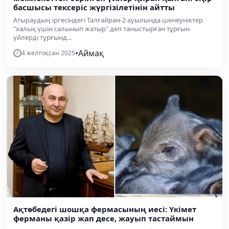
басшысы тексеріс жүргізілетінін айтты
Атыраудың іргесіндегі Талғайран-2 ауылында шенеуніктер
"халық үшін салынып жатыр" деп таныстырған тұрғын
үйлерді тұрғынд...
•
Аймақ
4 желтоқсан 2025
Ақтөбедегі шошқа фермасының иесі: Үкімет
ферманы қазір жап десе, жауып тастаймын