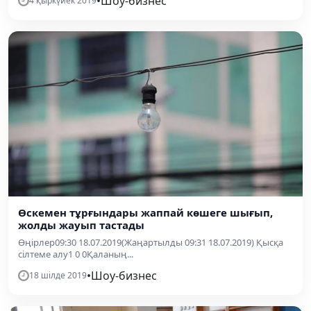
•
Шоу-бизнес
4 қыркүйек 2019
Өскемен тұрғындары жаппай көшеге шығып,
жолды жауып тастады
Өңірлер09:30 18.07.2019(Жаңартылды 09:31 18.07.2019) Қысқа
сілтеме алу1 0 0Қаланың...
•
Шоу-бизнес
18 шілде 2019