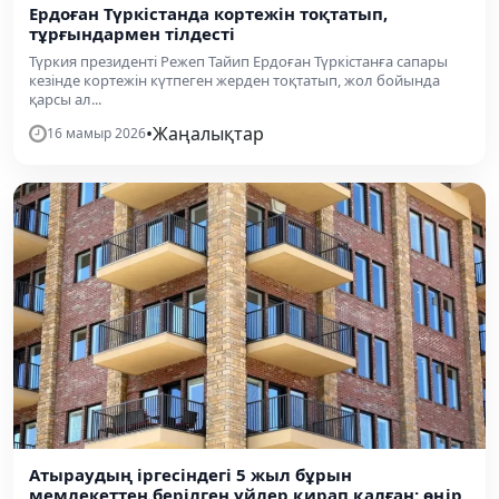
Ердоған Түркістанда кортежін тоқтатып,
тұрғындармен тілдесті
Түркия президенті Режеп Тайип Ердоған Түркістанға сапары
кезінде кортежін күтпеген жерден тоқтатып, жол бойында
қарсы ал...
•
Жаңалықтар
16 мамыр 2026
Атыраудың іргесіндегі 5 жыл бұрын
мемлекеттен берілген үйлер қирап қалған: өңір