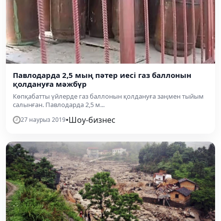
Павлодарда 2,5 мың пәтер иесі газ баллонын
қолдануға мәжбүр
Көпқабатты үйлерде газ баллонын қолдануға заңмен тыйым
салынған. Павлодарда 2,5 м...
•
Шоу-бизнес
27 наурыз 2019