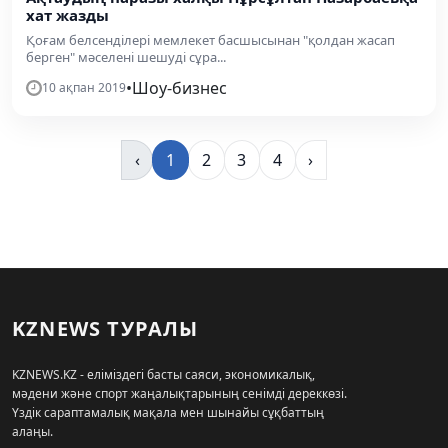
хат жазды
Қоғам белсенділері мемлекет басшысынан "қолдан жасап
берген" мәселені шешуді сұра...
•
Шоу-бизнес
10 ақпан 2019
‹
1
2
3
4
›
KZNEWS ТУРАЛЫ
KZNEWS.KZ - еліміздегі басты саяси, экономикалық,
мәдени және спорт жаңалықтарының сенімді дереккөзі.
Үздік сараптамалық мақала мен шынайы сұқбаттың
алаңы.