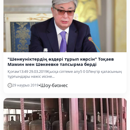
"Шенеуніктердің өздері тұрып көрсін" Тоқаев
Мамин мен Шөкеевке тапсырма берді
Қоғам13:49 29.03.2019Қысқа сілтеме алу5 0 0Леңгір қаласының
тұрғындары нәжіс иісіне...
•
Шоу-бизнес
29 наурыз 2019