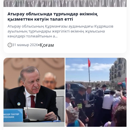
Атырау облысында тұрғындар әкімнің
қызметтен кетуін талап етті
Атырау облысының Құрманғазы ауданындағы Күдряшов
ауылының тұрғындары жергілікті әкімнің жұмысына
көңілдері толмайтынын а...
•
Қоғам
31 мамыр 2026