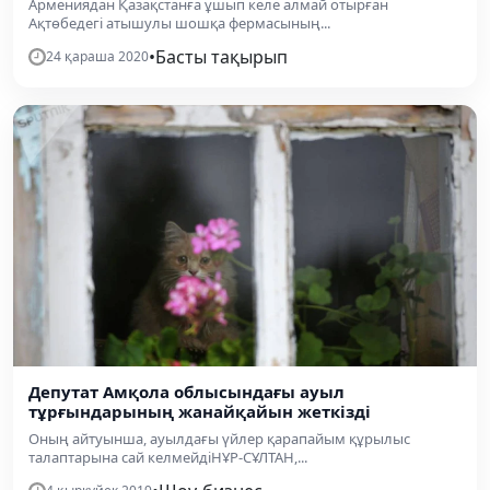
Армениядан Қазақстанға ұшып келе алмай отырған
Ақтөбедегі атышулы шошқа фермасының...
•
Басты тақырып
24 қараша 2020
Депутат Амқола облысындағы ауыл
тұрғындарының жанайқайын жеткізді
Оның айтуынша, ауылдағы үйлер қарапайым құрылыс
талаптарына сай келмейдіНҰР-СҰЛТАН,...