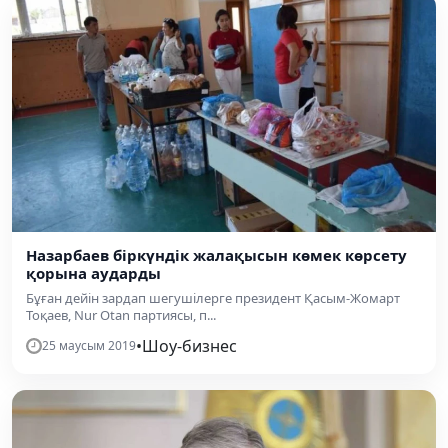
Назарбаев біркүндік жалақысын көмек көрсету
қорына аударды
Бұған дейін зардап шегушілерге президент Қасым-Жомарт
Тоқаев, Nur Otan партиясы, п...
•
Шоу-бизнес
25 маусым 2019