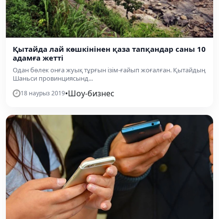
Қытайда лай көшкінінен қаза тапқандар саны 10
адамға жетті
Одан бөлек онға жуық тұрғын ізім-ғайып жоғалған. Қытайдың
Шаньси провинциясынд...
•
Шоу-бизнес
18 наурыз 2019