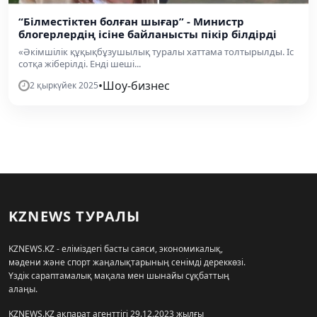
“Білместіктен болған шығар” - Министр
блогерлердің ісіне байланысты пікір білдірді
«Әкімшілік құқықбұзушылық туралы хаттама толтырылды. Іс
сотқа жіберілді. Енді шеші...
•
Шоу-бизнес
2 қыркүйек 2025
KZNEWS ТУРАЛЫ
KZNEWS.KZ - еліміздегі басты саяси, экономикалық,
мәдени және спорт жаңалықтарының сенімді дереккөзі.
Үздік сараптамалық мақала мен шынайы сұқбаттың
алаңы.
KZNEWS.KZ ақпарат агенттігі 29.12.2023 жылғы