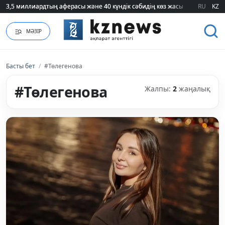
3,5 миллиардтың аферасы және 40 күндік сәбидің көз жасы: Медицинад
3,5 миллиардтың аферасы және 40 күндік сәбидің көз жасы: Медицинад
RU
KZ
МӘЗІР
Басты бет
/
#Төлегенова
#Төлегенова
Жалпы:
2
жаңалық