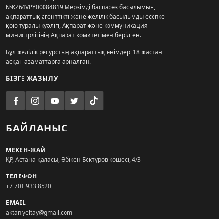
№KZ64VPY00084819 Мерзімді баспасөз басылымын,
ақпараттық агенттікті және желілік басылымды есепке
қою туралы куәлігі, Ақпарат және коммуникация
министрлігінің Ақпарат комитетімен берілген.
Бұл желілік ресурстың ақпараттық өнімдері 18 жастан
асқан азаматтарға арналған.
БІЗГЕ ЖАЗЫЛУ
БАЙЛАНЫС
МЕКЕН-ЖАЙ
ҚР, Астана қаласы, Әбікен Бектұров көшесі, 4/3
ТЕЛЕФОН
+7 701 933 8520
EMAIL
aktan.yeltay@gmail.com