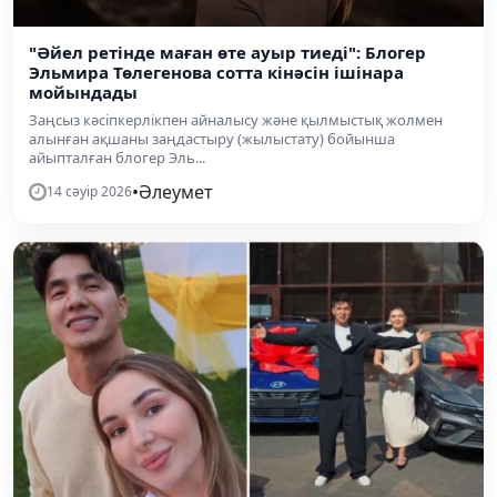
"Әйел ретінде маған өте ауыр тиеді": Блогер
Эльмира Төлегенова сотта кінәсін ішінара
мойындады
Заңсыз кәсіпкерлікпен айналысу және қылмыстық жолмен
алынған ақшаны заңдастыру (жылыстату) бойынша
айыпталған блогер Эль...
•
Әлеумет
14 сәуір 2026