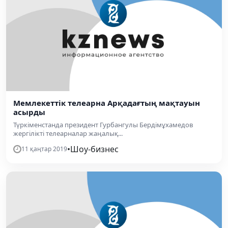
Мемлекеттік телеарна Арқадағтың мақтауын
асырды
Түркіменстанда президент Гурбангулы Бердімұхамедов
жергілікті телеарналар жаңалық...
•
Шоу-бизнес
11 қаңтар 2019