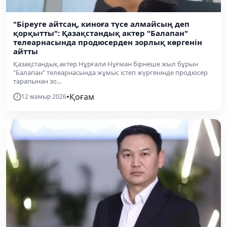
"Біреуге айтсаң, киноға түсе алмайсың деп
қорқытты": Қазақстандық актер "Балапан"
телеарнасында продюсерден зорлық көргенін
айтты
Қазақстандық актер Нұрғали Нұғман бірнеше жыл бұрын
"Балапан" телеарнасында жұмыс істеп жүргенінде продюсер
тарапынан зо...
•
Қоғам
12 мамыр 2026