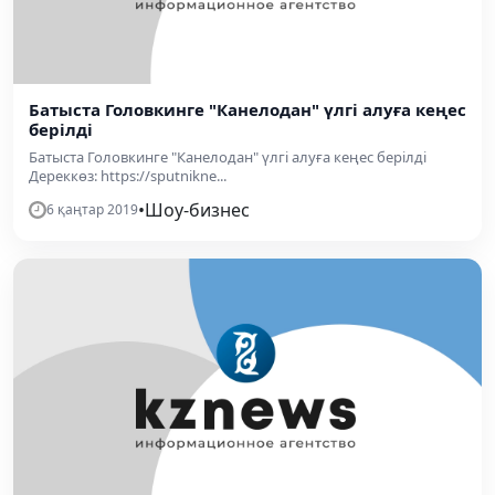
Батыста Головкинге "Канелодан" үлгі алуға кеңес
берілді
Батыста Головкинге "Канелодан" үлгі алуға кеңес берілді
Дереккөз: https://sputnikne...
•
Шоу-бизнес
6 қаңтар 2019