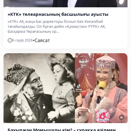
«КТК» телеарнасының басшылығы ауысты
«КТК» АҚ жаңа Бас директоры болып Бек Кенжебай
тағайындалды. Ол бұған дейін «Қазақстан» РТРК» АҚ
Басқарма Төрағасының ор...
•
Саясат
6 сәуір 2026
Бауыржан Момышұлы кім? – сұраққа әзілмен