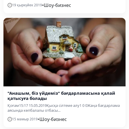
•
Шоу-бизнес
19 қыркүйек 2019
"Анашым, біз үйдеміз" бағдарламасына қалай
қатысуға болады
Қоғам15:17 15.05.2019Қысқа сілтеме алу1 0 0Жаңа бағдарлама
аясында көпбалалы отбасы...
•
Шоу-бизнес
15 мамыр 2019