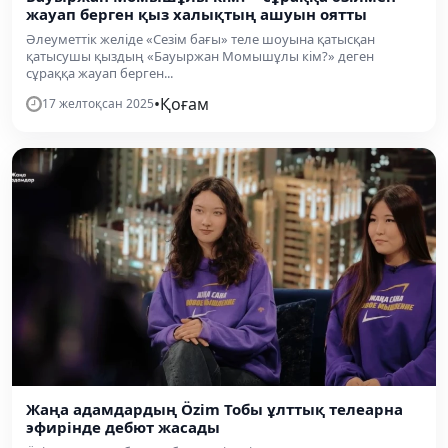
жауап берген қыз халықтың ашуын оятты
Әлеуметтік желіде «Сезім бағы» теле шоуына қатысқан
қатысушы қыздың «Бауыржан Момышұлы кім?» деген
сұраққа жауап берген...
•
Қоғам
17 желтоқсан 2025
Жаңа адамдардың Özim Тобы ұлттық телеарна
эфирінде дебют жасады