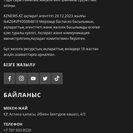
алаңы.
KZNEWS.KZ ақпарат агенттігі 29.12.2023 жылғы
№KZ64VPY00084819 Мерзімді баспасөз басылымын,
ақпараттық агенттікті және желілік басылымды есепке
қою туралы куәлігі, Ақпарат және коммуникация
министрлігінің Ақпарат комитетімен берілген.
Бұл желілік ресурстың ақпараттық өнімдері 18 жастан
асқан азаматтарға арналған.
БІЗГЕ ЖАЗЫЛУ
БАЙЛАНЫС
МЕКЕН-ЖАЙ
ҚР, Астана қаласы, Әбікен Бектұров көшесі, 4/3
ТЕЛЕФОН
+7 701 933 8520