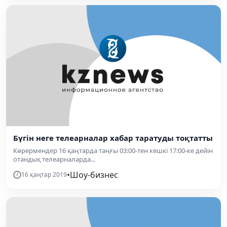
Бүгін неге телеарналар хабар таратуды тоқтатты
Көрермендер 16 қаңтарда таңғы 03:00-тен кешкі 17:00-ке дейін
отандық телеарналарда...
•
Шоу-бизнес
16 қаңтар 2019