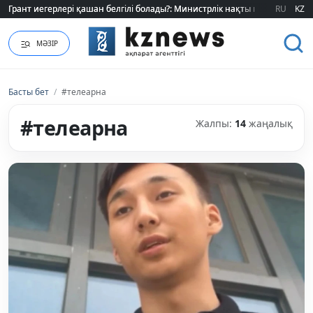
RU
KZ
Өзіміздің өндіріс шикізат шынжырын үзе ала ма?
МӘЗІР
Басты бет
/
#телеарна
#телеарна
Жалпы:
14
жаңалық