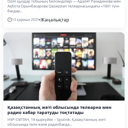
Özim қыздар тобының белсенділері — Адалят Рахидинова мен
Ақбота Орынбасарова Qazaqstan телеарнасындағы «1001 түн»
бағдар...
•
Жаңалықтар
13 қараша 2025
Қазақстанның жеті облысында телеарна мен
радио хабар таратуды тоқтатады
НҰР-СҰЛТАН, 19 қыркүйек – Sputnik. Қазақстанның жеті
облысында теле және радиобағда...