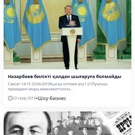
Назарбаев билікті қолдан шығаруға болмайды
Саясат 14:15 23.04.2019Қысқа сілтеме алу1 0 0Тұңғыш
президент елдің мемлекеттілігін...
•
Шоу-бизнес
23 сәуір 2019