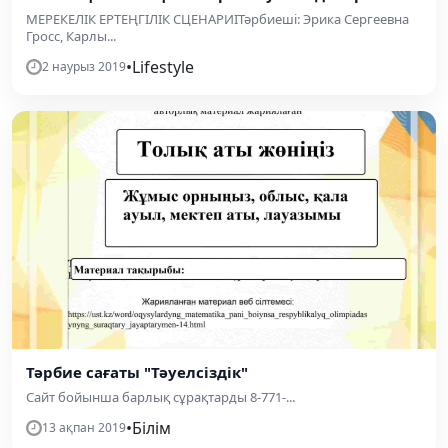
МЕРЕКЕЛІК ЕРТЕҢГІЛІК СЦЕНАРИІТәрбиеші: Эрика Сергеевна
Гросс, Карлы...
•
Lifestyle
2 наурыз 2019
Тәрбие сағаты "Тәуелсіздік"
Сайт бойынша барлық сұрақтарды 8-771-...
•
Білім
13 ақпан 2019