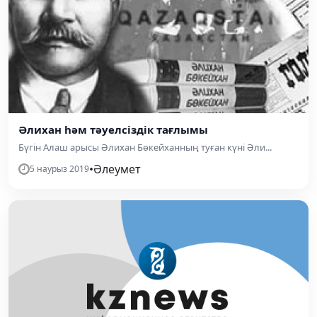
Әлихан һәм тәуелсіздік тағлымы
Бүгін Алаш арысы Әлихан Бөкейханның туған күні Әли...
•
Әлеумет
5 наурыз 2019