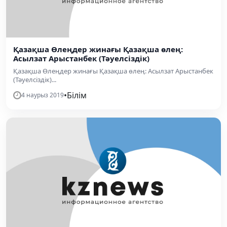
Қазақша Өлеңдер жинағы Қазақша өлең:
Асылзат Арыстанбек (Тәуелсіздік)
Қазақша Өлеңдер жинағы Қазақша өлең: Асылзат Арыстанбек
(Тәуелсіздік)...
•
Білім
4 наурыз 2019