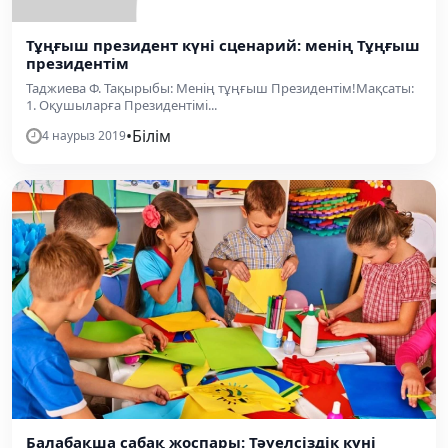
Тұңғыш президент күні сценарий: менің Тұңғыш
президентім
Таджиева Ф. Тақырыбы: Менің тұңғыш Президентім!Мақсаты:
1. Оқушыларға Президентімі...
•
Білім
4 наурыз 2019
Балабақша сабақ жоспары: Тәуелсіздік күні