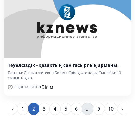
Тәуелсіздік –қазақтың сан ғасырлық арманы.
Бағыты: Сынып жетекші Бөлімі: Сабақ жоспары Сыныбы: 10
сыныпТақыр...
•
Білім
31 қаңтар 2019
‹
1
2
3
4
5
6
...
9
10
›