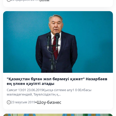
"Қазақстан бұған жол бермеуі қажет" Назарбаев
ең үлкен қауіпті атады
Саясат 13:01 23.06.2019Қысқа сілтеме алу1 0 0Елбасы
мәлімдегендей, Тәуелсіздіктің қ...
•
Шоу-бизнес
23 маусым 2019