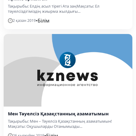
Тақырыбы: Елдің асыл тірегі Ата заңМақсаты: Ел
тәуелсіздігіміздің жиырма жылдығы...
•
Білім
2 қазан 2019
Мен Тәуелсіз Қазақстанның азаматымын
Тақырыбы: Мен – Тәуелсіз Қазақстанның азаматымын!
Мақсаты: Оқушыларды Отанымызды...
•
Білім
26 қыркүйек 2019