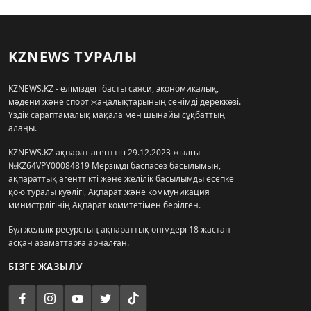
KZNEWS ТУРАЛЫ
KZNEWS.KZ - еліміздегі басты саяси, экономикалық,
мәдени және спорт жаңалықтарының сенімді дереккөзі.
Үздік сараптамалық мақала мен шынайы сұқбаттың
алаңы.
KZNEWS.KZ ақпарат агенттігі 29.12.2023 жылғы
№KZ64VPY00084819 Мерзімді баспасөз басылымын,
ақпараттық агенттікті және желілік басылымды есепке
қою туралы куәлігі, Ақпарат және коммуникация
министрлігінің Ақпарат комитетімен берілген.
Бұл желілік ресурстың ақпараттық өнімдері 18 жастан
асқан азаматтарға арналған.
БІЗГЕ ЖАЗЫЛУ