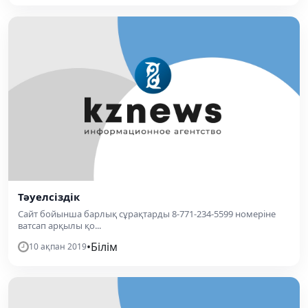
Тәуелсіздік
Сайт бойынша барлық сұрақтарды 8-771-234-5599 номеріне
ватсап арқылы қо...
•
Білім
10 ақпан 2019