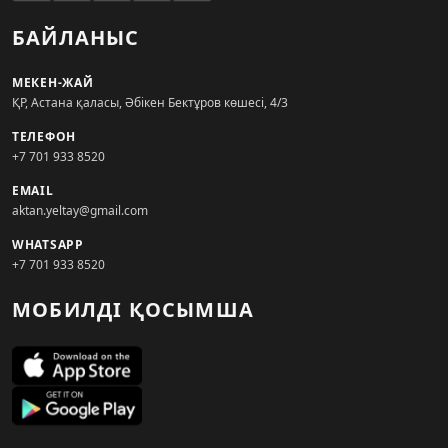
БАЙЛАНЫС
МЕКЕН-ЖАЙ
ҚР, Астана қаласы, Әбікен Бектұров көшесі, 4/3
ТЕЛЕФОН
+7 701 933 8520
EMAIL
aktan.yeltay@gmail.com
WHATSAPP
+7 701 933 8520
МОБИЛДІ ҚОСЫМША