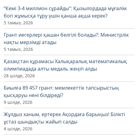
“Кемі 3-4 миллион сұрайды”: Қызылордада мұғалім
боп жұмысқа тұру үшін қанша ақша керек?
5 тамыз, 2026
Грант иегерлері қашан белгілі болады?: Министрлік
нақты мерзімді атады
5 тамыз, 2026
Қазақстан құрамасы Халықаралық математикалық
олимпиадада алты медаль жеңіп алды
28 шілде, 2026
Биылға 89 457 грант: мемлекеттік тапсырыстың
қысқаруы нені білдіреді?
9 шілде, 2026
Жұлдыз ханым, ертерек Ақордаға барыңыз! Білікті
ұстаз шындықты жайып салды
4 шілде, 2026