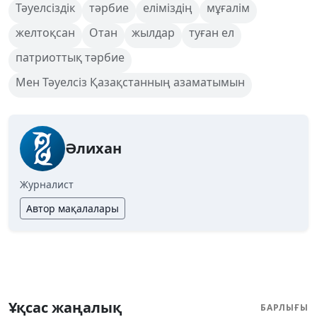
Тәуелсіздік
тәрбие
еліміздің
мұғалім
желтоқсан
Отан
жылдар
туған ел
патриоттық тәрбие
Мен Тәуелсіз Қазақстанның азаматымын
Әлихан
Журналист
Автор мақалалары
Ұқсас жаңалық
БАРЛЫҒЫ