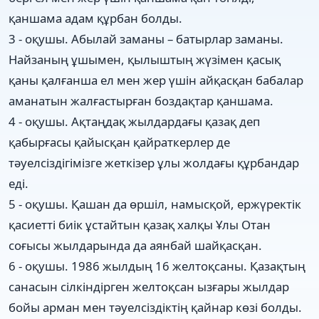
қаншама адам құрбан болды.
3 - оқушы. Абылай заманы – батырлар заманы.
Найзаның ұшымен, қылыштың жүзімен қасық
қаны қалғанша ел мен жер үшін айқасқан бабалар
аманатын жалғастырған боздақтар қаншама.
4 - оқушы. Ақтаңдақ жылдардағы қазақ деп
қабырғасы қайысқан қайраткерлер де
тәуелсіздігімізге жеткізер ұлы жолдағы құрбандар
еді.
5 - оқушы. Қашан да өршіл, намысқой, ержүректік
қасиетті биік ұстайтын қазақ халқы Ұлы Отан
соғысы жылдарында да аянбай шайқасқан.
6 - оқушы. 1986 жылдың 16 желтоқсаны. Қазақтың
санасын сілкіндірген желтоқсан ызғары жылдар
бойы арман мен тәуелсіздіктің қайнар көзі болды.