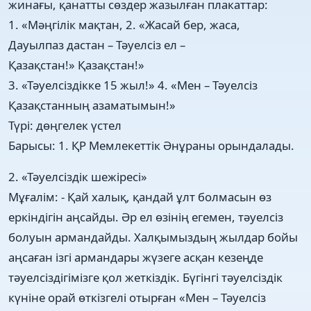
жинағы, қанатты сөздер жазылған плакаттар:
1. «Мәңгілік мақтан, 2. «Жасай бер, жаса,
Дауылпаз дастан – Тәуелсіз ел –
Қазақстан!» Қазақстан!»
3. «Тәуелсіздікке 15 жыл!» 4. «Мен – Тәуелсіз
Қазақстанның азаматымын!»
Түрі: дөңгелек үстел
Барысы: 1. ҚР Мемлекеттік Әнұраны орындалады.
2. «Тәуелсіздік шежіресі»
Мұғалім: - Қай халық, қандай ұлт болмасын өз
еркіндігін аңсайды. Әр ел өзінің егемен, тәуелсіз
болуын армандайды. Халқымыздың жылдар бойы
аңсаған ізгі армандары жүзеге асқан кезеңде
тәуелсіздігімізге қол жеткіздік. Бүгінгі тәуелсіздік
күніне орай өткізгелі отырған «Мен – Тәуелсіз