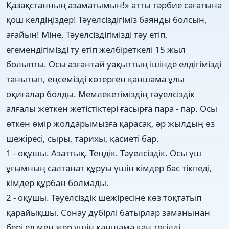
Қазақстанның азаматымын!» атты тәрбие сағатына
қош келдіңіздер! Тәуелсіздігіміз баянды болсын,
ағайын! Міне, Тәуелсіздігімізді тәу етіп,
егемендігімізді ту етіп желбіреткелі 15 жыл
болыпты. Осы азғантай уақыттың ішінде елдігімізді
танытып, еңсемізді көтерген қаншама ұлы
оқиғалар болды. Мемлекетіміздің тәуелсіздік
алғалы жеткен жетістіктері ғасырға пара - пар. Осы
өткен өмір жолдарымызға қарасақ, әр жылдың өз
шежіресі, сыры, тарихы, қасиеті бар.
1 - оқушы. Азаттық. Теңдік. Тәуелсіздік. Осы үш
ұғымның салтанат құруы үшін кімдер бас тікпеді,
кімдер құрбан болмады.
2 - оқушы. Тәуелсіздік шежіресіне көз тоқтатып
қарайықшы. Сонау дүбірлі батырлар заманынан
бері ел мен жер үшін қаншама қан төгілді,