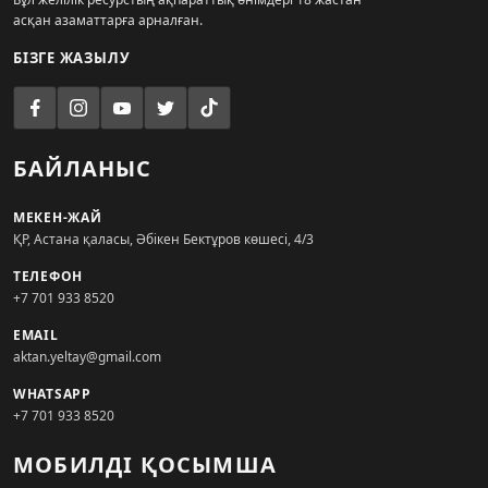
асқан азаматтарға арналған.
БІЗГЕ ЖАЗЫЛУ
БАЙЛАНЫС
МЕКЕН-ЖАЙ
ҚР, Астана қаласы, Әбікен Бектұров көшесі, 4/3
ТЕЛЕФОН
+7 701 933 8520
EMAIL
aktan.yeltay@gmail.com
WHATSAPP
+7 701 933 8520
МОБИЛДІ ҚОСЫМША