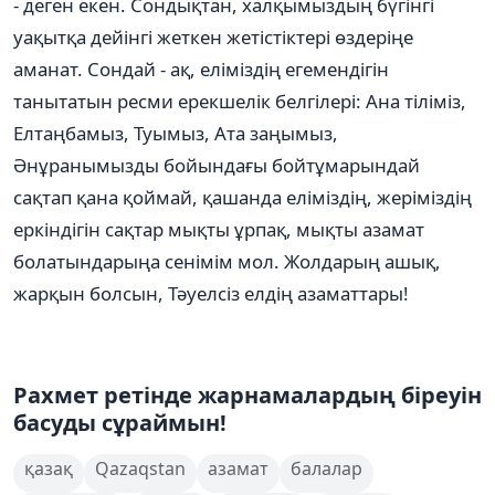
- деген екен. Сондықтан, халқымыздың бүгінгі
уақытқа дейінгі жеткен жетістіктері өздеріңе
аманат. Сондай - ақ, еліміздің егемендігін
танытатын ресми ерекшелік белгілері: Ана тіліміз,
Елтаңбамыз, Туымыз, Ата заңымыз,
Әнұранымызды бойындағы бойтұмарындай
сақтап қана қоймай, қашанда еліміздің, жеріміздің
еркіндігін сақтар мықты ұрпақ, мықты азамат
болатындарыңа сенімім мол. Жолдарың ашық,
жарқын болсын, Тәуелсіз елдің азаматтары!
Рахмет ретінде жарнамалардың біреуін
басуды сұраймын!
қазақ
Qazaqstan
азамат
балалар