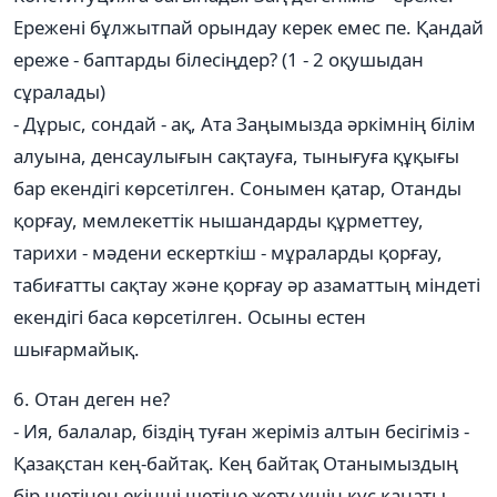
Ережені бұлжытпай орындау керек емес пе. Қандай
ереже - баптарды білесіңдер? (1 - 2 оқушыдан
сұралады)
- Дұрыс, сондай - ақ, Ата Заңымызда әркімнің білім
алуына, денсаулығын сақтауға, тынығуға құқығы
бар екендігі көрсетілген. Сонымен қатар, Отанды
қорғау, мемлекеттік нышандарды құрметтеу,
тарихи - мәдени ескерткіш - мұраларды қорғау,
табиғатты сақтау және қорғау әр азаматтың міндеті
екендігі баса көрсетілген. Осыны естен
шығармайық.
6. Отан деген не?
- Ия, балалар, біздің туған жеріміз алтын бесігіміз -
Қазақстан кең-байтақ. Кең байтақ Отанымыздың
бір шетінен екінші шетіне жету үшін құс қанаты