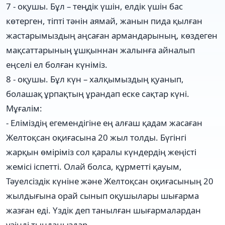
7 - оқушы. Бұл – теңдік үшін, елдік үшін бас
көтерген, тіпті тәнін аямай, жанын пида қылған
жастарымыздың аңсаған армандарының, көздеген
мақсаттарының ұшқыннан жалынға айналып
еңселі ел болған күніміз.
8 - оқушы. Бұл күн – халқымыздың қуанып,
болашақ ұрпақтың ұрандап еске сақтар күні.
Мұғалім:
- Еліміздің егемендігіне ең алғаш қадам жасаған
Желтоқсан оқиғасына 20 жыл толды. Бүгінгі
жарқын өміріміз сол қаралы күндердің жеңісті
жемісі іспетті. Олай болса, құрметті қауым,
Тәуелсіздік күніне және Желтоқсан оқиғасының 20
жылдығына орай сынып оқушылары шығарма
жазған еді. Үздік деп танылған шығармалардан
үзінді тыңдаңыздар.