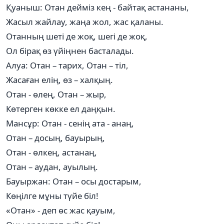
Қуаныш: Отан дейміз кең - байтақ астананы,
Жасыл жайлау, жаңа жол, жас қаланы.
Отанның шеті де жоқ, шегі де жоқ,
Ол бірақ өз үйіңнен басталады.
Алуа: Отан – тарих, Отан – тіл,
Жасаған елің, өз – халқың.
Отан - өлең, Отан – жыр,
Көтерген көкке ел даңқын.
Мансұр: Отан - сенің ата - анаң,
Отан – досың, бауырың,
Отан - өлкең, астанаң,
Отан – аудан, ауылың.
Бауыржан: Отан – осы достарым,
Көңілге мұны түйе біл!
«Отан» - деп өс жас қауым,