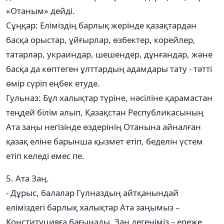
«Отаным» дейді.
Сұңқар: Еліміздің барлық жерінде қазақтардан
басқа орыстар, ұйғырлар, өзбектер, корейлер,
татарлар, украиндар, шешендер, дұнғандар, және
басқа да көптеген ұлттардың адамдары тату - тәтті
өмір сүріп еңбек етуде.
Гульназ: Бұл халықтар түріне, нәсіліне қарамастан
теңдей білім алып, Қазақстан Республикасының
Ата заңы негізінде өздерінің Отанына айналған
қазақ еліне барынша қызмет етіп, беделін үстем
етіп келеді емес пе.
5. Ата Заң.
- Дұрыс, балалар Гүлназдың айтқанындай
еліміздегі барлық халықтар Ата заңымыз –
Конституцияға бағынады. Заң дегеніміз – ереже.