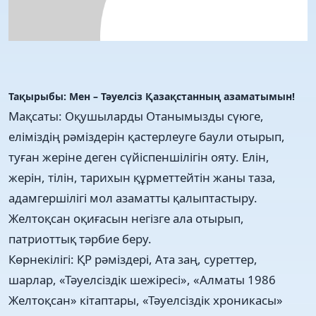
Тақырыбы: Мен – Тәуелсіз Қазақстанның азаматымын!
Мақсаты: Оқушыларды Отанымызды сүюге,
еліміздің рәміздерін қастерлеуге баули отырып,
туған жеріне деген сүйіспеншілігін ояту. Елін,
жерін, тілін, тарихын құрметтейтін жаны таза,
адамгершілігі мол азаматты қалыптастыру.
Желтоқсан оқиғасын негізге ала отырып,
патриоттық тәрбие беру.
Көрнекілігі: ҚР рәміздері, Ата заң, суреттер,
шарлар, «Тәуелсіздік шежіресі», «Алматы 1986
Желтоқсан» кітаптары, «Тәуелсіздік хроникасы»