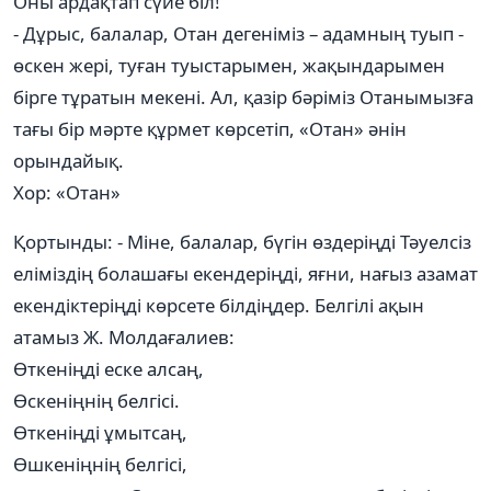
Оны ардақтап сүйе біл!
- Дұрыс, балалар, Отан дегеніміз – адамның туып -
өскен жері, туған туыстарымен, жақындарымен
бірге тұратын мекені. Ал, қазір бәріміз Отанымызға
тағы бір мәрте құрмет көрсетіп, «Отан» әнін
орындайық.
Хор: «Отан»
Қортынды: - Міне, балалар, бүгін өздеріңді Тәуелсіз
еліміздің болашағы екендеріңді, яғни, нағыз азамат
екендіктеріңді көрсете білдіңдер. Белгілі ақын
атамыз Ж. Молдағалиев:
Өткеніңді еске алсаң,
Өскеніңнің белгісі.
Өткеніңді ұмытсаң,
Өшкеніңнің белгісі,