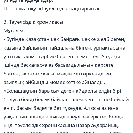
Шығарма оқу. «Тәуелсіздік жаңғырығы»
3. Тәуелсіздік хроникасы.
Мұғалім:
- Бүгінде Қазақстан көк байрағы көкке желбіреген,
қазына байлығын пайдалана білген, ұрпақтарына
ұлттық тәлім - тәрбие берген егемен ел. Аз уақыт
ішінде басқаларға өз басымдылығын көрсете
білген, экономикасы, мәдениеті өркендеген
азиялық айбынды мемлекеттке айналды.
«Болашақтың барысы» деген айдарлы елдің бірі
болуға белді бекем байлап, әлем кеңістігіне бойлай
еніп, басым беделге бет түзеуде. Ал осы аз ғана
уақыттың ішінде елімізде елеулі өзгерістер болды.
Енді тәуелсіздік хроникасына назар аударайық.