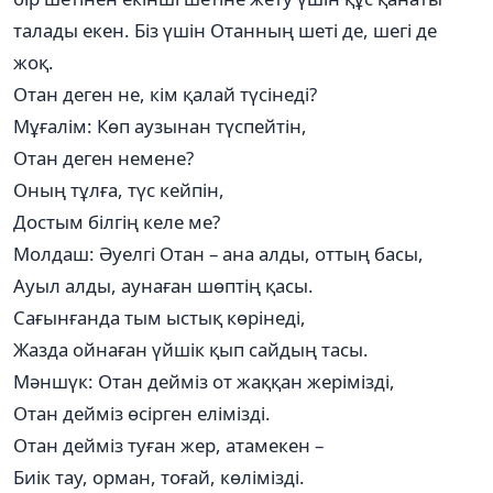
талады екен. Біз үшін Отанның шеті де, шегі де
жоқ.
Отан деген не, кім қалай түсінеді?
Мұғалім: Көп аузынан түспейтін,
Отан деген немене?
Оның тұлға, түс кейпін,
Достым білгің келе ме?
Молдаш: Әуелгі Отан – ана алды, оттың басы,
Ауыл алды, аунаған шөптің қасы.
Сағынғанда тым ыстық көрінеді,
Жазда ойнаған үйшік қып сайдың тасы.
Мәншүк: Отан дейміз от жаққан жерімізді,
Отан дейміз өсірген елімізді.
Отан дейміз туған жер, атамекен –
Биік тау, орман, тоғай, көлімізді.