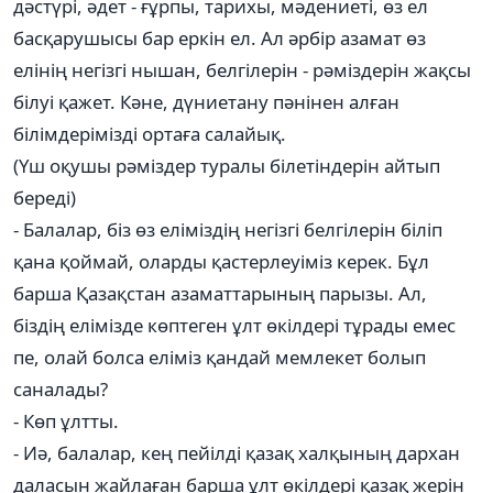
дәстүрі, әдет - ғұрпы, тарихы, мәдениеті, өз ел
басқарушысы бар еркін ел. Ал әрбір азамат өз
елінің негізгі нышан, белгілерін - рәміздерін жақсы
білуі қажет. Кәне, дүниетану пәнінен алған
білімдерімізді ортаға салайық.
(Үш оқушы рәміздер туралы білетіндерін айтып
береді)
- Балалар, біз өз еліміздің негізгі белгілерін біліп
қана қоймай, оларды қастерлеуіміз керек. Бұл
барша Қазақстан азаматтарының парызы. Ал,
біздің елімізде көптеген ұлт өкілдері тұрады емес
пе, олай болса еліміз қандай мемлекет болып
саналады?
- Көп ұлтты.
- Иә, балалар, кең пейілді қазақ халқының дархан
даласын жайлаған барша ұлт өкілдері қазақ жерін