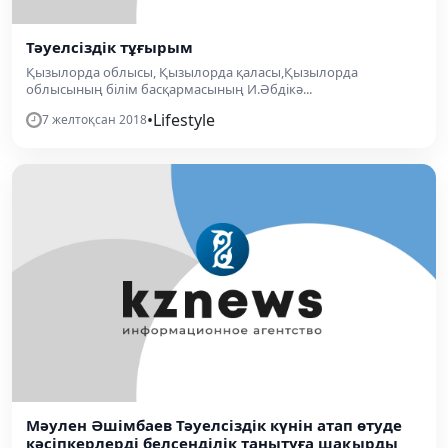
Тәуелсіздік тұғырым
Қызылорда облысы, Қызылорда қаласы,Қызылорда
облысының білім басқармасының И.Әбдікә...
•
Lifestyle
7 желтоқсан 2018
Мәулен Әшімбаев Тәуелсіздік күнін атап өтуде
кәсіпкерлерді белсенділік танытуға шақырды