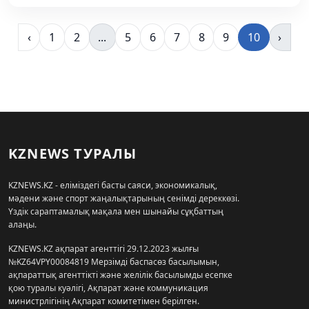
‹
1
2
...
5
6
7
8
9
10
›
KZNEWS ТУРАЛЫ
KZNEWS.KZ - еліміздегі басты саяси, экономикалық,
мәдени және спорт жаңалықтарының сенімді дереккөзі.
Үздік сараптамалық мақала мен шынайы сұқбаттың
алаңы.
KZNEWS.KZ ақпарат агенттігі 29.12.2023 жылғы
№KZ64VPY00084819 Мерзімді баспасөз басылымын,
ақпараттық агенттікті және желілік басылымды есепке
қою туралы куәлігі, Ақпарат және коммуникация
министрлігінің Ақпарат комитетімен берілген.