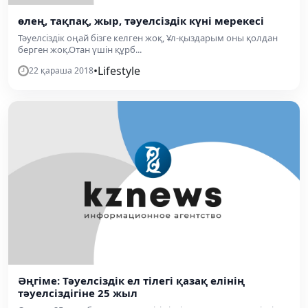
өлең, тақпақ, жыр, тәуелсіздік күні мерекесі
Тәуелсіздік оңай бізге келген жоқ, Ұл-қыздарым оны қолдан
берген жоқ.Отан үшін құрб...
•
Lifestyle
22 қараша 2018
Әңгіме: Тәуелсіздік ел тілегі қазақ елінің
тәуелсіздігіне 25 жыл