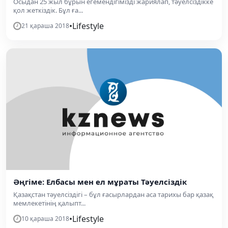
Осыдан 25 жыл бұрын егемендігімізді жариялап, тәуелсіздікке
қол жеткіздік. Бұл ға...
•
Lifestyle
21 қараша 2018
Әңгіме: Елбасы мен ел мұраты Тәуелсіздік
Қазақстан тәуелсіздігі – бұл ғасырлардан аса тарихы бар қазақ
мемлекетінің қалыпт...
•
Lifestyle
10 қараша 2018