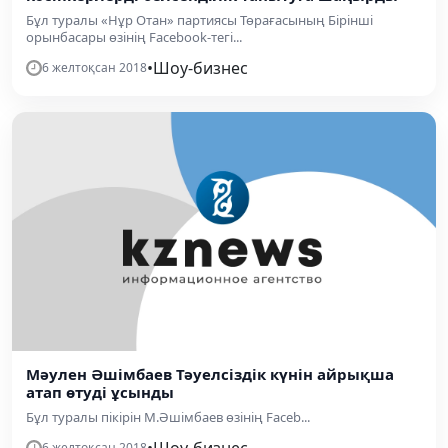
Бұл туралы «Нұр Отан» партиясы Төрағасының Бірінші
орынбасары өзінің Facebook-тегі...
•
Шоу-бизнес
6 желтоқсан 2018
Мәулен Әшімбаев Тәуелсіздік күнін айрықша
атап өтуді ұсынды
Бұл туралы пікірін М.Әшімбаев өзінің Faceb...
•
Шоу-бизнес
6 желтоқсан 2018