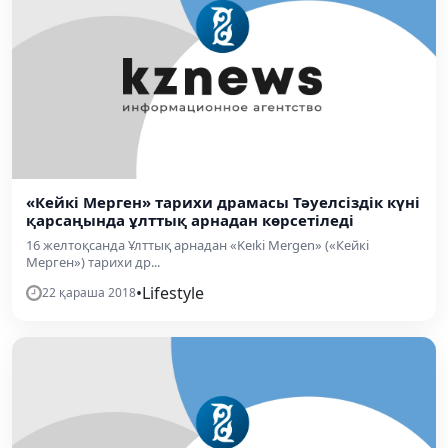
«Кейкі Мерген» тарихи драмасы Тәуелсіздік күні
қарсаңында ұлттық арнадан көрсетіледі
16 желтоқсанда Ұлттық арнадан «Keıki Mergen» («Кейкі
Мерген») тарихи др...
•
Lifestyle
22 қараша 2018