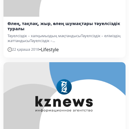
Өлең, тақпақ, жыр, өлең шумақтары тәуелсіздік
туралы
Тәуелсіздік – халқымыздың мақтандысыТәуелсіздік – еліміздің
жаттандысыТәуелсіздік –...
•
Lifestyle
22 қараша 2018