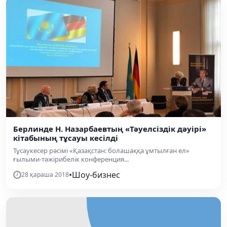
Берлинде Н. Назарбаевтың «Тәуелсіздік дәуірі»
кітабының тұсауы кесілді
Тұсаукесер рәсімі «Қазақстан: болашаққа ұмтылған ел»
ғылыми-тәжірибелік конференция...
•
Шоу-бизнес
28 қараша 2018