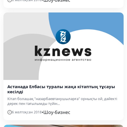
Астанада Елбасы туралы жаңа кітаптың тұсауы
кесілді
Кітап болашақ "назарбаевтанушыларға" орнықты ой, дәйекті
дерек пен тағылымды түйін...
•
Шоу-бизнес
6 желтоқсан 2018