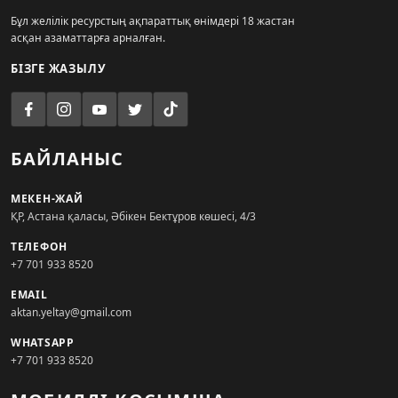
Бұл желілік ресурстың ақпараттық өнімдері 18 жастан
асқан азаматтарға арналған.
БІЗГЕ ЖАЗЫЛУ
БАЙЛАНЫС
МЕКЕН-ЖАЙ
ҚР, Астана қаласы, Әбікен Бектұров көшесі, 4/3
ТЕЛЕФОН
+7 701 933 8520
EMAIL
aktan.yeltay@gmail.com
WHATSAPP
+7 701 933 8520