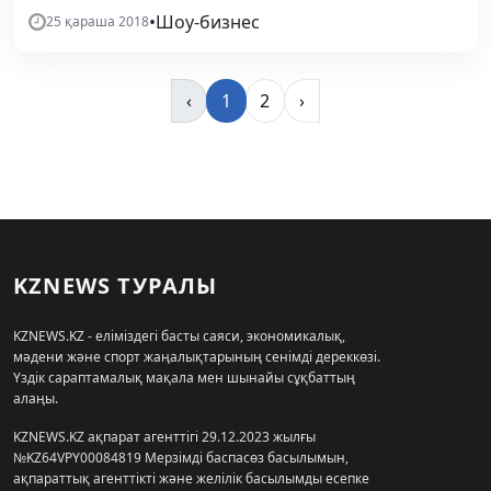
•
Шоу-бизнес
25 қараша 2018
‹
1
2
›
KZNEWS ТУРАЛЫ
KZNEWS.KZ - еліміздегі басты саяси, экономикалық,
мәдени және спорт жаңалықтарының сенімді дереккөзі.
Үздік сараптамалық мақала мен шынайы сұқбаттың
алаңы.
KZNEWS.KZ ақпарат агенттігі 29.12.2023 жылғы
№KZ64VPY00084819 Мерзімді баспасөз басылымын,
ақпараттық агенттікті және желілік басылымды есепке