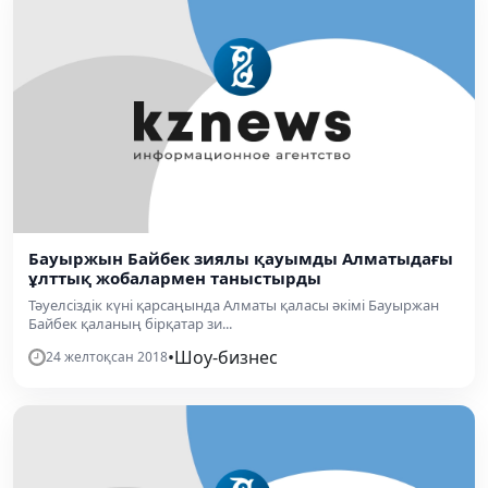
Бауыржын Байбек зиялы қауымды Алматыдағы
ұлттық жобалармен таныстырды
Тәуелсіздік күні қарсаңында Алматы қаласы әкімі Бауыржан
Байбек қаланың бірқатар зи...
•
Шоу-бизнес
24 желтоқсан 2018