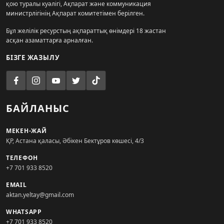
қою туралы куәлігі, Ақпарат және коммуникация
министрлігінің Ақпарат комитетімен берілген.
Бұл желілік ресурстың ақпараттық өнімдері 18 жастан
асқан азаматтарға арналған.
БІЗГЕ ЖАЗЫЛУ
БАЙЛАНЫС
МЕКЕН-ЖАЙ
ҚР, Астана қаласы, Әбікен Бектұров көшесі, 4/3
ТЕЛЕФОН
+7 701 933 8520
EMAIL
aktan.yeltay@gmail.com
WHATSAPP
+7 701 933 8520