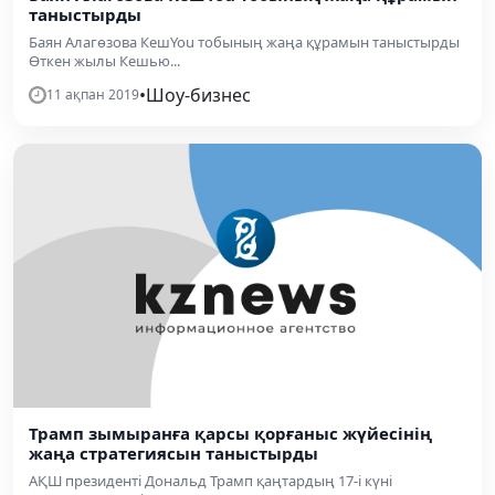
таныстырды
​Баян Алагөзова КешYou тобының жаңа құрамын таныстырды
Өткен жылы Кешью...
•
Шоу-бизнес
11 ақпан 2019
Трамп зымыранға қарсы қорғаныс жүйесінің
жаңа стратегиясын таныстырды
АҚШ президенті Дональд Трамп қаңтардың 17-і күні