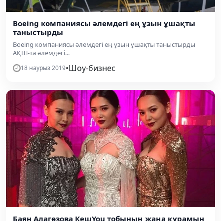
​Boeing компаниясы әлемдегі ең ұзын ұшақты
таныстырды
​Boeing компаниясы әлемдегі ең ұзын ұшақты таныстырды
АҚШ-та әлемдегі...
•
Шоу-бизнес
18 наурыз 2019
​Баян Алагөзова КешYou тобының жаңа құрамын