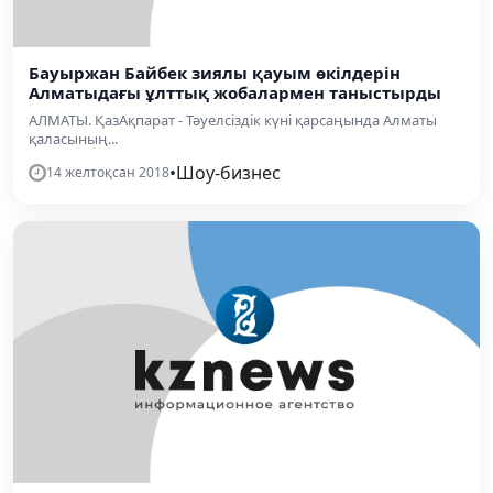
Бауыржан Байбек зиялы қауым өкілдерін
Алматыдағы ұлттық жобалармен таныстырды
АЛМАТЫ. ҚазАқпарат - Тәуелсіздік күні қарсаңында Алматы
қаласының...
•
Шоу-бизнес
14 желтоқсан 2018