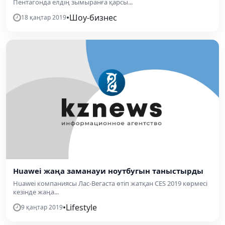
Пентагонда елдің зымыранға қарсы...
•
Шоу-бизнес
18 қаңтар 2019
Huawei жаңа заманауи ноутбугын таныстырды
Huawei компаниясы Лас-Вегаста өтіп жатқан СES 2019 көрмесі
кезінде жаңа...
•
Lifestyle
9 қаңтар 2019