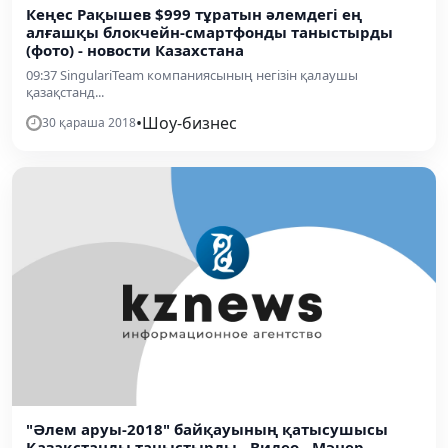
Кеңес Рақышев $999 тұратын әлемдегі ең
алғашқы блокчейн-смартфонды таныстырды
(фото) - новости Казахстана
09:37 SingulariTeam компаниясының негізін қалаушы
қазақстанд...
•
Шоу-бизнес
30 қараша 2018
"Әлем аруы-2018" байқауының қатысушысы
Қазақстанды таныстырды - Видео - Мәнер