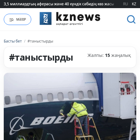
3,5 миллиардтың аферасы және 40 күндік сәбидің көз жасы: Медицинад
3,5 миллиардтың аферасы және 40 күндік сәбидің көз жасы: Медицинад
RU
KZ
МӘЗІР
Басты бет
/
#таныстырды
#таныстырды
Жалпы:
15
жаңалық