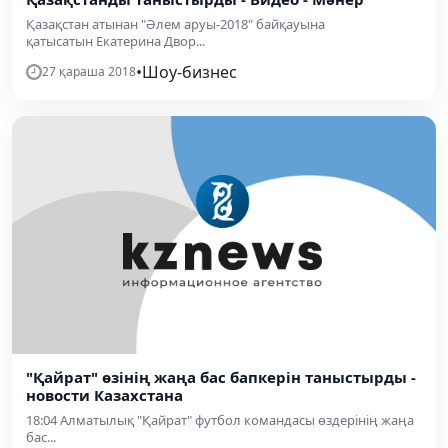
Қазақстан атынан "Әлем аруы-2018" байқауына
қатысатын Екатерина Двор...
•
Шоу-бизнес
27 қараша 2018
"Қайрат" өзінің жаңа бас бапкерін таныстырды -
новости Казахстана
18:04 Алматылық "Қайрат" футбол командасы өздерінің жаңа
бас...