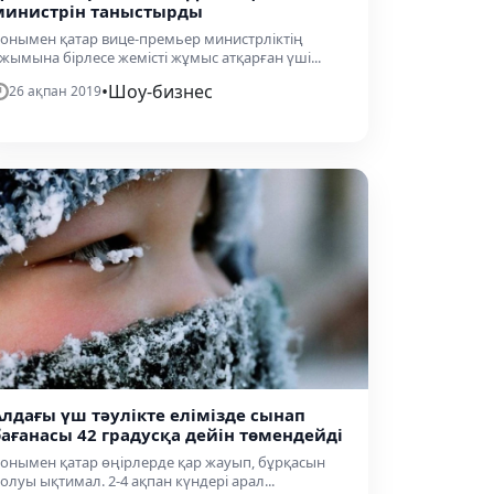
министрін таныстырды
онымен қатар вице-премьер министрліктің
жымына бірлесе жемісті жұмыс атқарған үші...
•
Шоу-бизнес
26 ақпан 2019
Алдағы үш тәулікте елімізде сынап
бағанасы 42 градусқа дейін төмендейді
онымен қатар өңірлерде қар жауып, бұрқасын
олуы ықтимал. 2-4 ақпан күндері арал...