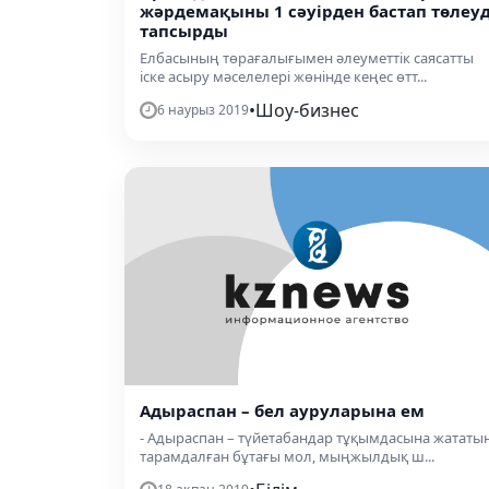
жәрдемақыны 1 сәуірден бастап төлеуд
тапсырды
Елбасының төрағалығымен әлеуметтік саясатты
іске асыру мәселелері жөнінде кеңес өтт...
•
Шоу-бизнес
6 наурыз 2019
Адыраспан – бел ауруларына ем
- Адыраспан – түйетабандар тұқымдасына жататын
тарамдалған бұтағы мол, мыңжылдық ш...