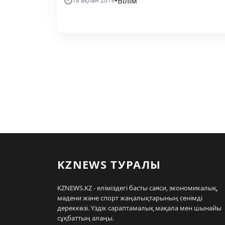
•
Білім
18 ақпан 2019
KZNEWS ТУРАЛЫ
KZNEWS.KZ - еліміздегі басты саяси, экономикалық,
мәдени және спорт жаңалықтарының сенімді
дереккөзі. Үздік сараптамалық мақала мен шынайы
сұқбаттың алаңы.