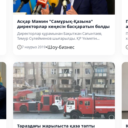
Асқар Мамин "Самұрық-Қазына"
директорлар кеңесін басқаратын болды
Директорлар құрамынан Бақытжан Сағынтаев,
П
Тимур Сүлейменов шығарылды. ҚР Үкіметін...
х
•
Шоу-бизнес
7 наурыз 2019
Тараздағы жарылыста қаза тапты