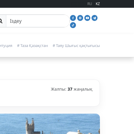
RU
KZ
йттан іздеу
итуция
# Таза Қазақстан
# Таяу Шығыс қақтығысы
Жалпы:
37
жаңалық