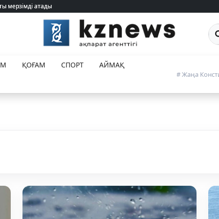
ты мерзімді атады
ты мерзімді атады
Са
ЕМ
ҚОҒАМ
СПОРТ
АЙМАҚ
# Жаңа Конст