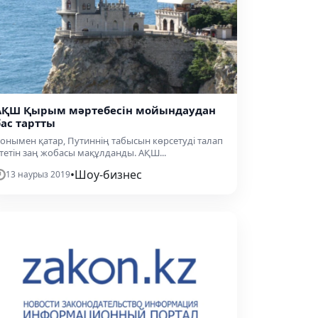
АҚШ Қырым мәртебесін мойындаудан
бас тартты
онымен қатар, Путиннің табысын көрсетуді талап
тетін заң жобасы мақұлданды. АҚШ...
•
Шоу-бизнес
13 наурыз 2019