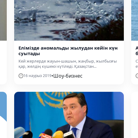
Елімізде аномальды жылудан кейін күн
суытады
Кей жерлерде жауын-шашын, жаңбыр, жылбызғы
С
қар, желдің күшеюі күтіледі. Қазақстан...
е
•
Шоу-бизнес
16 наурыз 2019