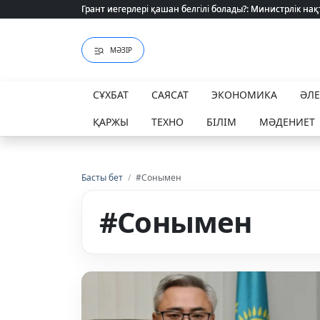
Грант иегерлері қашан белгілі болады?: Министрлік нақ
Грант иегерлері қашан белгілі болады?: Министрлік нақ
МӘЗІР
СҰХБАТ
САЯСАТ
ЭКОНОМИКА
ӘЛ
ҚАРЖЫ
ТЕХНО
БІЛІМ
МӘДЕНИЕТ
Басты бет
/
#Сонымен
#Сонымен