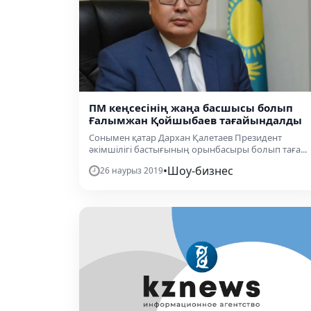
ПМ кеңсесінің жаңа басшысы болып
Ғалымжан Қойшыбаев тағайындалды
Сонымен қатар Дархан Қалетаев Президент
әкімшілігі бастығының орынбасыры болып таға...
•
Шоу-бизнес
26 наурыз 2019