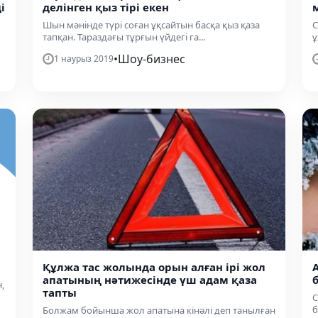
і
делінген қыз тірі екен
Шын мәнінде түрі соған ұқсайтын басқа қыз қаза
С
тапқан. Тараздағы тұрғын үйдегі га...
ұ
•
Шоу-бизнес
1 наурыз 2019
Құлжа тас жолында орын алған ірі жол
апатының нәтижесінде үш адам қаза
,
тапты
С
б
Болжам бойынша жол апатына кінәлі деп танылған