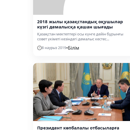
2018 жылы қазақстандық оқушылар
күзгі демалысқа қашан шығады
Қазақстан мектептері осы күнге дейін бұрынғы
совет үкіметі кезіндегі демалыс кестес...
•
Білім
8 наурыз 2019
Президент көпбалалы отбасыларға