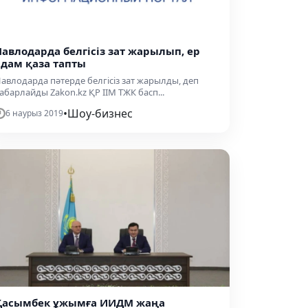
Павлодарда белгісіз зат жарылып, ер
адам қаза тапты
авлодарда пәтерде белгісіз зат жарылды, деп
абарлайды Zakon.kz ҚР ІІМ ТЖК басп...
•
Шоу-бизнес
6 наурыз 2019
Қасымбек ұжымға ИИДМ жаңа