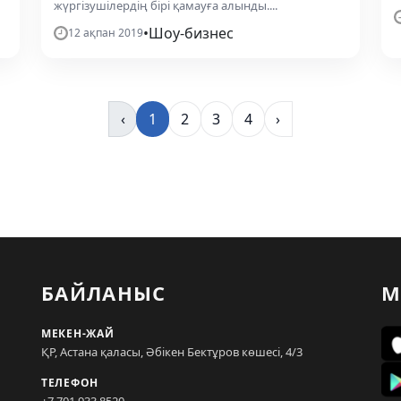
жүргізушілердің бірі қамауға алынды....
•
Шоу-бизнес
12 ақпан 2019
‹
1
2
3
4
›
БАЙЛАНЫС
М
МЕКЕН-ЖАЙ
ҚР, Астана қаласы, Әбікен Бектұров көшесі, 4/3
ТЕЛЕФОН