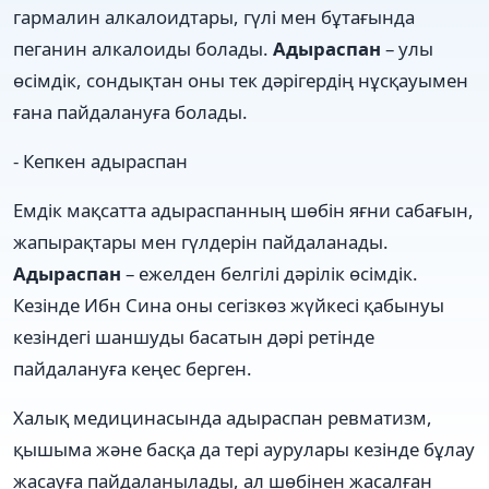
гармалин алкалоидтары, гүлі мен бұтағында
пеганин алкалоиды болады.
Адыраспан
– улы
өсімдік, сондықтан оны тек дәрігердің нұсқауымен
ғана пайдалануға болады.
- Кепкен адыраспан
Емдік мақсатта адыраспанның шөбін яғни сабағын,
жапырақтары мен гүлдерін пайдаланады.
Адыраспан
– ежелден белгілі дәрілік өсімдік.
Кезінде Ибн Сина оны сегізкөз жүйкесі қабынуы
кезіндегі шаншуды басатын дәрі ретінде
пайдалануға кеңес берген.
Халық медицинасында адыраспан ревматизм,
қышыма және басқа да тері аурулары кезінде бұлау
жасауға пайдаланылады, ал шөбінен жасалған