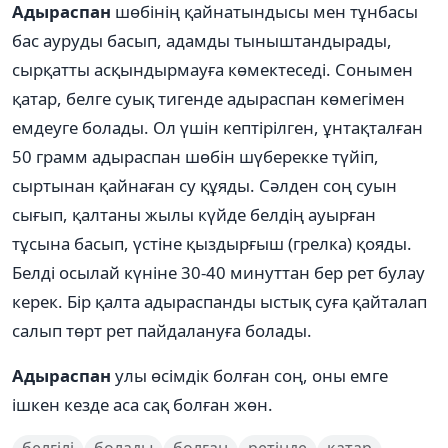
Адыраспан
шөбінің қайнатындысы мен тұнбасы
бас ауруды басып, адамды тыныштандырады,
сырқатты асқындырмауға көмектеседі. Сонымен
қатар, белге суық тигенде адыраспан көмегімен
емдеуге болады. Ол үшін кептірілген, ұнтақталған
50 грамм адыраспан шөбін шүберекке түйіп,
сыртынан қайнаған су құяды. Сәлден соң суын
сығып, қалтаны жылы күйде белдің ауырған
тұсына басып, үстіне қыздырғыш (грелка) қояды.
Белді осылай күніне 30-40 минуттан бер рет булау
керек. Бір қалта адыраспанды ыстық суға қайталап
салып төрт рет пайдалануға болады.
Адыраспан
улы өсімдік болған соң, оны емге
ішкен кезде аса сақ болған жөн.
белгілі
болады
болған
ретінде
қатар