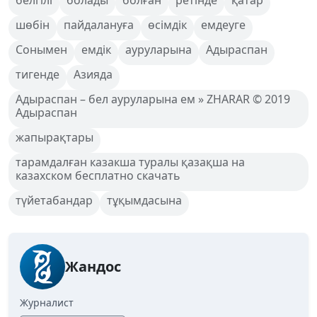
шөбін
пайдалануға
өсімдік
емдеуге
Сонымен
емдік
ауруларына
Адыраспан
тигенде
Азияда
Адыраспан – бел ауруларына ем » ZHARAR © 2019
Адыраспан
жапырақтары
тарамдалған казакша туралы қазақша на
казахском бесплатно скачать
түйетабандар
тұқымдасына
Жандос
Журналист