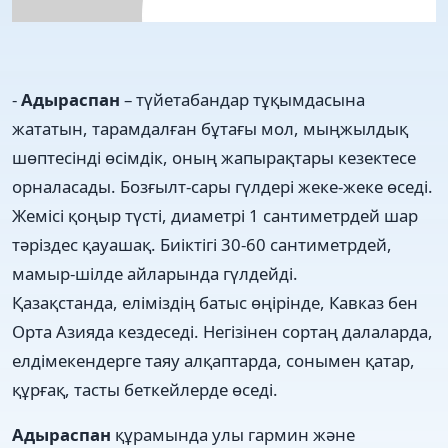
-
Адыраспан
– түйетабандар тұқымдасына
жататын, тарамдалған бұтағы мол, мыңжылдық
шөптесінді өсімдік, оның жапырақтары кезектесе
орналасады. Бозғылт-сары гүлдері жеке-жеке өседі.
Жемісі қоңыр түсті, диаметрі 1 сантиметрдей шар
тәріздес қауашақ. Биіктігі 30-60 сантиметрдей,
мамыр-шілде айларында гүлдейді.
Қазақстанда, еліміздің батыс өңірінде, Кавказ бен
Орта Азияда кездеседі. Негізінен сортаң далаларда,
елдімекендерге таяу алқаптарда, сонымен қатар,
құрғақ, тасты беткейлерде өседі.
Адыраспан
құрамында улы гармин және