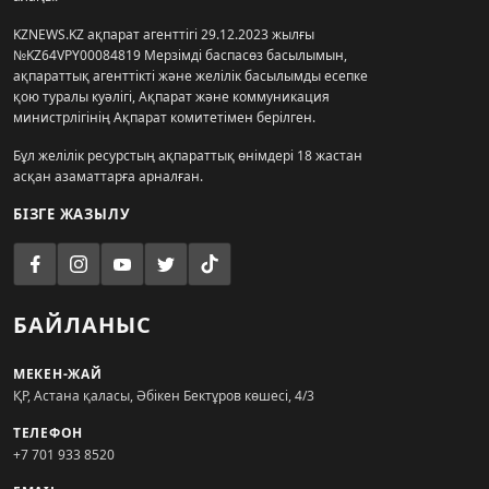
KZNEWS.KZ ақпарат агенттігі 29.12.2023 жылғы
№KZ64VPY00084819 Мерзімді баспасөз басылымын,
ақпараттық агенттікті және желілік басылымды есепке
қою туралы куәлігі, Ақпарат және коммуникация
министрлігінің Ақпарат комитетімен берілген.
Бұл желілік ресурстың ақпараттық өнімдері 18 жастан
асқан азаматтарға арналған.
БІЗГЕ ЖАЗЫЛУ
БАЙЛАНЫС
МЕКЕН-ЖАЙ
ҚР, Астана қаласы, Әбікен Бектұров көшесі, 4/3
ТЕЛЕФОН
+7 701 933 8520