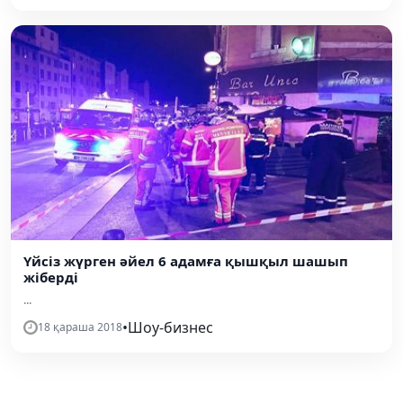
Үйсіз жүрген әйел 6 адамға қышқыл шашып
жіберді
...
•
Шоу-бизнес
18 қараша 2018