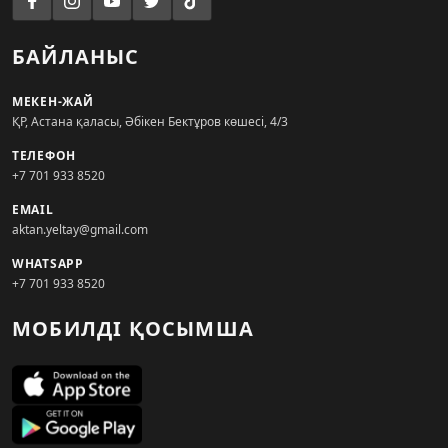
БАЙЛАНЫС
МЕКЕН-ЖАЙ
ҚР, Астана қаласы, Әбікен Бектұров көшесі, 4/3
ТЕЛЕФОН
+7 701 933 8520
EMAIL
aktan.yeltay@gmail.com
WHATSAPP
+7 701 933 8520
МОБИЛДІ ҚОСЫМША