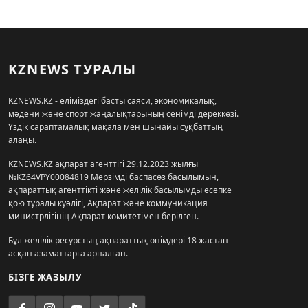
KZNEWS ТУРАЛЫ
KZNEWS.KZ - еліміздегі басты саяси, экономикалық,
мәдени және спорт жаңалықтарының сенімді дереккөзі.
Үздік сараптамалық мақала мен шынайы сұқбаттың
алаңы.
KZNEWS.KZ ақпарат агенттігі 29.12.2023 жылғы
№KZ64VPY00084819 Мерзімді баспасөз басылымын,
ақпараттық агенттікті және желілік басылымды есепке
қою туралы куәлігі, Ақпарат және коммуникация
министрлігінің Ақпарат комитетімен берілген.
Бұл желілік ресурстың ақпараттық өнімдері 18 жастан
асқан азаматтарға арналған.
БІЗГЕ ЖАЗЫЛУ