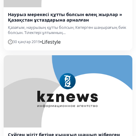
Наурыз мерекесі құтты болсын өлең жырлар »
Қазақстан ұстаздарына арналған
Қазағым, наурызың құтты болсын, Көтерген шаңырағың биік
болсын. Тілектері ұлтымның...
•
Lifestyle
30 қаңтар 2019
Сүйген жігіт бетіне қышқыл шашып жіберген