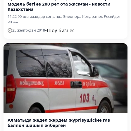
модель бетіне 200 рет ота жасаған - новости
Казахстана
11:22 90-шы жылдар соңында Элеонора Кондратюк Ресейдегі
ең ә...
•
Шоу-бизнес
25 желтоқсан 2018
Алматыда жедел жәрдем жүргізушісіне газ
баллон шашып жіберген