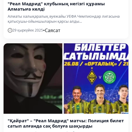
"Реал Мадрид" клубының негізгі құрамы
Алматыға келді
Алматы халықаралық әуежайы УЕФА Чемпиондар лигасына
қатысушы-ойыншыларын қарсы алды...
•
Саясат
29 қыркүйек 2025
"Қайрат" – "Реал Мадрид" матчы: Полиция билет
сатып алғанда сақ болуға шақырды