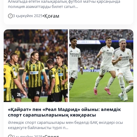
Алматыда өтетін халықаралық футбол матчы қарсаңында
полиция азаматтарды билет сатып...
•
Қоғам
3 қыркүйек 2025
«Қайрат» пен «Реал Мадрид» ойыны: әлемдік
спорт сарапшыларының көзқарасы
Әлемдік спорт сарапшылары мен беделді БАҚ өкілдері осы
кездесуге байланысты түрлі п...
2 қыркүйек 2025