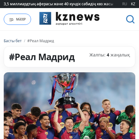
3,5 миллиардтың аферасы және 40 күндік сәбидің көз жасы: Медицинад
3,5 миллиардтың аферасы және 40 күндік сәбидің көз жасы: Медицинад
RU
KZ
МӘЗІР
Басты бет
/
#Реал Мадрид
#Реал Мадрид
Жалпы:
4
жаңалық