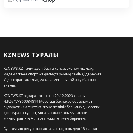
•
Спорт
KZNEWS ТУРАЛЫ
KZNEWS.KZ - еліміздегі басты саяси, экономикалық,
мәдени және спорт жаңалықтарының сенімді дереккөзі.
Үздік сараптамалық мақала мен шынайы сұқбаттың
алаңы.
KZNEWS.KZ ақпарат агенттігі 29.12.2023 жылғы
№KZ64VPY00084819 Мерзімді баспасөз басылымын,
ақпараттық агенттікті және желілік басылымды есепке
қою туралы куәлігі, Ақпарат және коммуникация
министрлігінің Ақпарат комитетімен берілген.
Бұл желілік ресурстың ақпараттық өнімдері 18 жастан