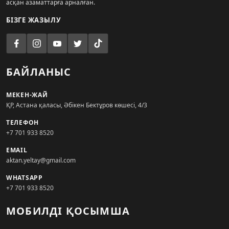
асқан азаматтарға арналған.
БІЗГЕ ЖАЗЫЛУ
БАЙЛАНЫС
МЕКЕН-ЖАЙ
ҚР, Астана қаласы, Әбікен Бектұров көшесі, 4/3
ТЕЛЕФОН
+7 701 933 8520
EMAIL
aktan.yeltay@gmail.com
WHATSAPP
+7 701 933 8520
МОБИЛДІ ҚОСЫМША