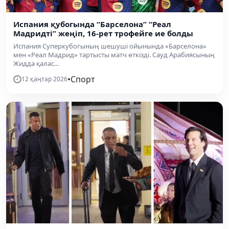
Испания қубогында “Барселона” “Реал
Мадридті” жеңіп, 16-рет трофейге ие болды
Испания Суперкубогының шешуші ойынында «Барселона»
мен «Реал Мадрид» тартысты матч өткізді. Сауд Арабиясының
Жидда қалас...
•
Спорт
12 қаңтар 2026