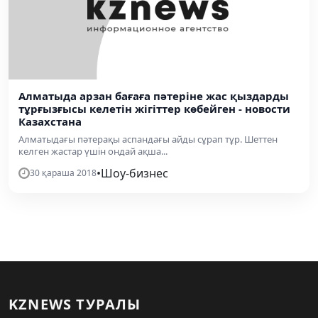
Алматыда арзан бағаға пәтеріне жас қыздарды
тұрғызғысы келетін жігіттер көбейген - новости
Казахстана
Алматыдағы пәтерақы аспандағы айды сұрап тұр. Шеттен
келген жастар үшін ондай ақша...
•
Шоу-бизнес
30 қараша 2018
KZNEWS ТУРАЛЫ