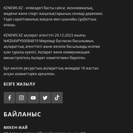
KZNEWS.KZ - еліміздегі басты саяси, экономикалық,
мәдени және спорт жаңалықтарының сенімді дереккөзі.
Үздік сараптамалық мақала мен шынайы сұқбаттың
алаңы.
KZNEWS.KZ ақпарат агенттігі 29.12.2023 жылғы
№KZ64VPY00084819 Мерзімді баспасөз басылымын,
ақпараттық агенттікті және желілік басылымды есепке
қою туралы куәлігі, Ақпарат және коммуникация
министрлігінің Ақпарат комитетімен берілген.
Бұл желілік ресурстың ақпараттық өнімдері 18 жастан
асқан азаматтарға арналған.
БІЗГЕ ЖАЗЫЛУ
БАЙЛАНЫС
МЕКЕН-ЖАЙ