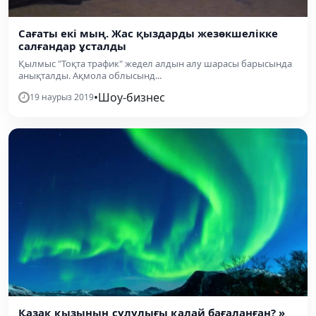
Сағаты екі мың. Жас қыздарды жезөкшелікке
салғандар ұсталды
Қылмыс "Тоқта трафик" жедел алдын алу шарасы барысында
анықталды. Ақмола облысынд...
•
Шоу-бизнес
19 наурыз 2019
Қазақ қызының сұлулығы қалай бағаланған? »