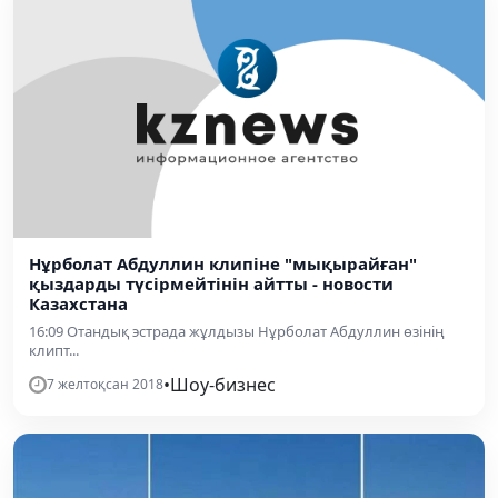
Нұрболат Абдуллин клипіне "мықырайған"
қыздарды түсірмейтінін айтты - новости
Казахстана
16:09 Отандық эстрада жұлдызы Нұрболат Абдуллин өзінің
клипт...
•
Шоу-бизнес
7 желтоқсан 2018