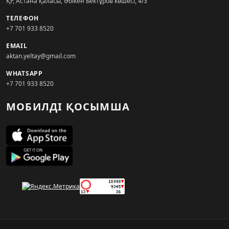
ҚР, Астана қаласы, Әбікен Бектұров көшесі, 4/3
ТЕЛЕФОН
+7 701 933 8520
EMAIL
aktan.yeltay@gmail.com
WHATSAPP
+7 701 933 8520
МОБИЛДІ ҚОСЫМША