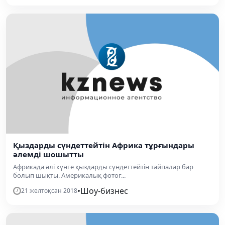
Қыздарды сүндеттейтін Африка тұрғындары
әлемді шошытты
Африкада әлі күнге қыздарды сүндеттейтін тайпалар бар
болып шықты. Америкалық фотог...
•
Шоу-бизнес
21 желтоқсан 2018