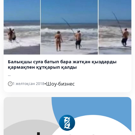
Балықшы суға батып бара жатқан қыздарды
қармақпен құтқарып қалды
...
•
Шоу-бизнес
1 желтоқсан 2018