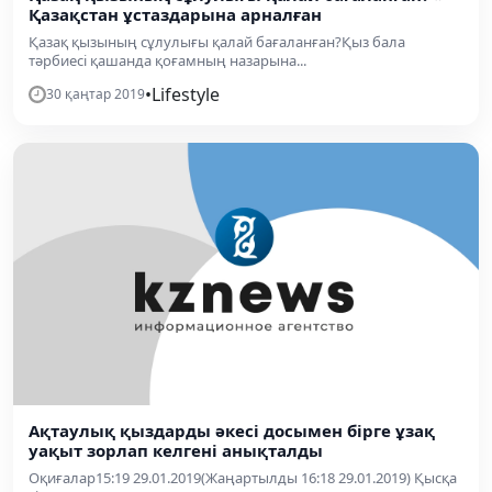
Қазақстан ұстаздарына арналған
Қазақ қызының сұлулығы қалай бағаланған?Қыз бала
тәрбиесі қашанда қоғамның назарына...
•
Lifestyle
30 қаңтар 2019
Ақтаулық қыздарды әкесі досымен бірге ұзақ
уақыт зорлап келгені анықталды
Оқиғалар15:19 29.01.2019(Жаңартылды 16:18 29.01.2019) Қысқа