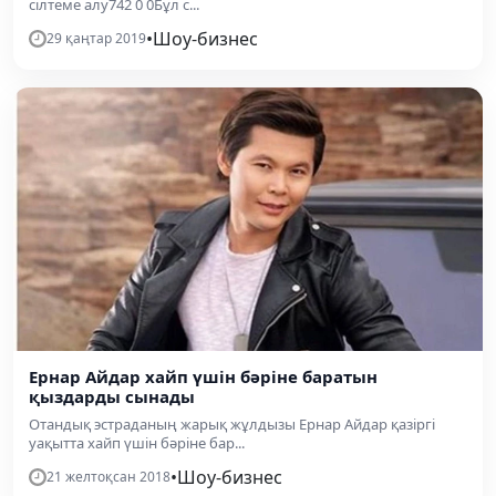
сілтеме алу742 0 0Бұл с...
•
Шоу-бизнес
29 қаңтар 2019
Ернар Айдар хайп үшін бәріне баратын
қыздарды сынады
Отандық эстраданың жарық жұлдызы Ернар Айдар қазіргі
уақытта хайп үшін бәріне бар...
•
Шоу-бизнес
21 желтоқсан 2018