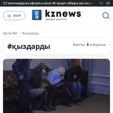
RU
KZ
75 мың білім гранты кімдерге бұйырады?
МӘЗІР
Басты бет
/
#қыздарды
#қыздарды
Жалпы:
8
жаңалық