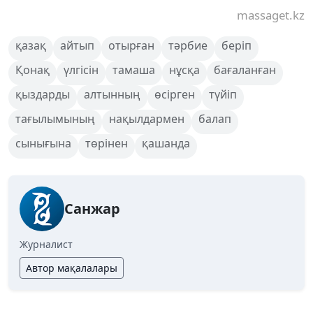
massaget.kz
қазақ
айтып
отырған
тәрбие
беріп
Қонақ
үлгісін
тамаша
нұсқа
бағаланған
қыздарды
алтынның
өсірген
түйіп
тағылымының
нақылдармен
балап
сынығына
төрінен
қашанда
Санжар
Журналист
Автор мақалалары