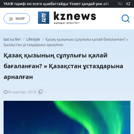
ҮААЖ тарифі екі есеге қымбаттайды: Үкімет қандай уәж айтады?
ҮААЖ тарифі екі есеге қымбаттайды: Үкімет қандай уәж айтады?
RU
KZ
МӘЗІР
Басты бет
/
Lifestyle
/
Қазақ қызының сұлулығы қалай бағаланған? »
Қазақстан ұстаздарына арналған
Қазақ қызының сұлулығы қалай
бағаланған? » Қазақстан ұстаздарына
арналған
30 қаңтар, 2019