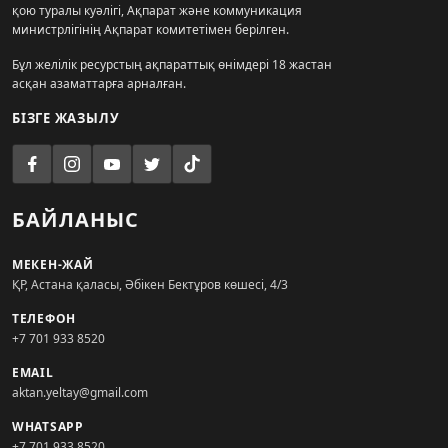
қою туралы куәлігі, Ақпарат және коммуникация
министрлігінің Ақпарат комитетімен берілген.
Бұл желілік ресурстың ақпараттық өнімдері 18 жастан
асқан азаматтарға арналған.
БІЗГЕ ЖАЗЫЛУ
БАЙЛАНЫС
МЕКЕН-ЖАЙ
ҚР, Астана қаласы, Әбікен Бектұров көшесі, 4/3
ТЕЛЕФОН
+7 701 933 8520
EMAIL
aktan.yeltay@gmail.com
WHATSAPP
+7 701 933 8520