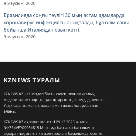
9 маусым, 2020
Бразилияда соңғы тәулігі 30 мың астам адамдарда
коронавирус инфекциясы анықталды, бұл өлім саны
бойынша Италиядан озып кетті.
9 маусым, 2020
KZNEWS ТУРАЛЫ
KZNEWS.KZ - еліміздегі басты саяси, экономикалық,
мәдени және спорт жаңалықтарының сенімді дереккөзі.
Үздік сараптамалық мақала мен шынайы сұқбаттың
алаңы.
KZNEWS.KZ ақпарат агенттігі 29.12.2023 жылғы
№KZ64VPY00084819 Мерзімді баспасөз басылымын,
ақпараттық агенттікті және желілік басылымды есепке