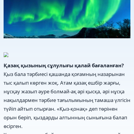
Қазақ қызының сұлулығы қалай бағаланған?
Қыз бала тәрбиесі қашанда қоғамның назарынан
тыс қалып көрген жоқ. Атам қазақ ешбір жарғы,
нұсқау жазып әуре болмай-ақ әрі қысқа, әрі нұсқа
нақылдармен тәрбие тағылымының тамаша үлгісін
түйіп айтып отырған. «Қыз-қонақ» деп төрінен
орын беріп, қыздарды алтынның сынығына балап
өсірген.