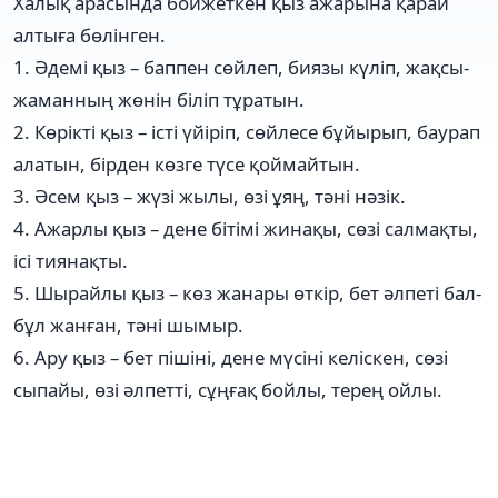
Халық арасында бойжеткен қыз ажарына қарай
алтыға бөлінген.
1. Әдемі қыз – баппен сөйлеп, биязы күліп, жақсы-
жаманның жөнін біліп тұратын.
2. Көрікті қыз – істі үйіріп, сөйлесе бұйырып, баурап
алатын, бірден көзге түсе қоймайтын.
3. Әсем қыз – жүзі жылы, өзі ұяң, тәні нәзік.
4. Ажарлы қыз – дене бітімі жинақы, сөзі салмақты,
ісі тиянақты.
5. Шырайлы қыз – көз жанары өткір, бет әлпеті бал-
бұл жанған, тәні шымыр.
6. Ару қыз – бет пішіні, дене мүсіні келіскен, сөзі
сыпайы, өзі әлпетті, сұңғақ бойлы, терең ойлы.