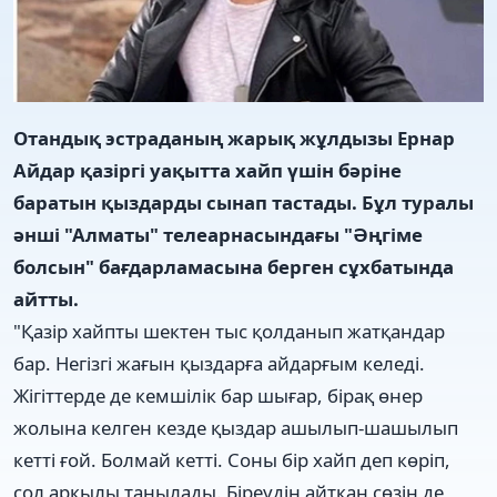
Отандық эстраданың жарық жұлдызы Ернар
Айдар қазіргі уақытта хайп үшін бәріне
баратын қыздарды сынап тастады. Бұл туралы
әнші "Алматы" телеарнасындағы "Әңгіме
болсын" бағдарламасына берген сұхбатында
айтты.
"Қазір хайпты шектен тыс қолданып жатқандар
бар. Негізгі жағын қыздарға айдарғым келеді.
Жігіттерде де кемшілік бар шығар, бірақ өнер
жолына келген кезде қыздар ашылып-шашылып
кетті ғой. Болмай кетті. Соны бір хайп деп көріп,
сол арқылы танылады. Біреудің айтқан сөзін де,