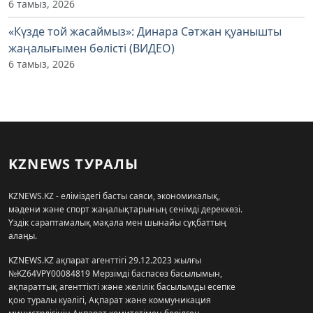
6 тамыз, 2026
«Күзде той жасаймыз»: Динара Сәтжан қуанышты
жаңалығымен бөлісті (ВИДЕО)
6 тамыз, 2026
KZNEWS ТУРАЛЫ
KZNEWS.KZ - еліміздегі басты саяси, экономикалық,
мәдени және спорт жаңалықтарының сенімді дереккөзі.
Үздік сараптамалық мақала мен шынайы сұқбаттың
алаңы.
KZNEWS.KZ ақпарат агенттігі 29.12.2023 жылғы
№KZ64VPY00084819 Мерзімді баспасөз басылымын,
ақпараттық агенттікті және желілік басылымды есепке
қою туралы куәлігі, Ақпарат және коммуникация