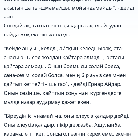
ақылын да тыңдмамайды, мойындамайды", - дейді
әнші.
Сондай-ақ, сахна серісі қыздарға ақыл айтудан
пайда жоқ екенін жеткізді.
"Кейде ашуың келеді, айтқың келеді. Бірақ, ата-
анасы оны сол жолдан қайтара алмады, ортасы
қайтара алмады. Оның болмысы солай болса,
сана-сезімі солай болса, менің бір ауыз сөзімнен
қайтып кетпейтін шығар", - дейді Ернар Айдар.
Оның сөзінше, хайптың соңынан жүргендерге
мүлде назар аудармау қажет екен.
"Біреудің ісі ұнамай ма, оны елеусіз қалдыр дейді.
Оны елеусіз қалдыр, пікір де жазба. Ашуланба,
қарама, өтіп кет. Сонда ол өзінің керек емес екенін