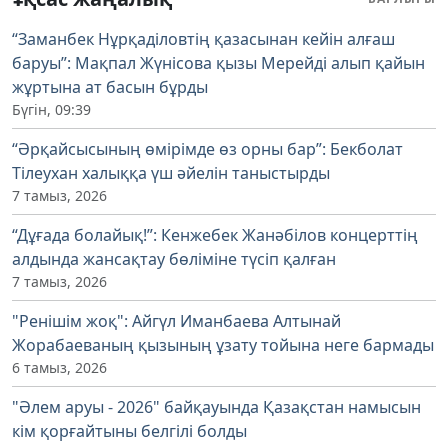
“Заманбек Нұрқаділовтің қазасынан кейін алғаш
баруы”: Мақпал Жүнісова қызы Мерейді алып қайын
жұртына ат басын бұрды
Бүгін, 09:39
“Әрқайсысының өмірімде өз орны бар”: Бекболат
Тілеухан халыққа үш әйелін таныстырды
7 тамыз, 2026
“Дұғада болайық!”: Кенжебек Жанәбілов концерттің
алдында жансақтау бөліміне түсіп қалған
7 тамыз, 2026
"Ренішім жоқ": Айгүл Иманбаева Алтынай
Жорабаеваның қызының ұзату тойына неге бармады
6 тамыз, 2026
"Әлем аруы - 2026" байқауында Қазақстан намысын
кім қорғайтыны белгілі болды