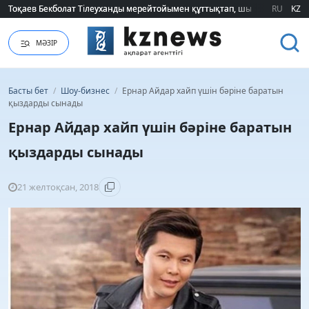
Тоқаев Бекболат Тілеуханды мерейтойымен құттықтап, шығармашылық т
Тоқаев Бекболат Тілеуханды мерейтойымен құттықтап, шығармашылық т
RU
KZ
МӘЗІР
Басты бет
/
Шоу-бизнес
/
Ернар Айдар хайп үшін бәріне баратын
қыздарды сынады
Ернар Айдар хайп үшін бәріне баратын
қыздарды сынады
21 желтоқсан, 2018