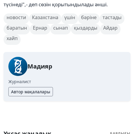
түсінеді",- деп сөзін қорытындылады әнші.
новости
Казахстана
үшін
бәріне
тастады
баратын
Ернар
сынап
қыздарды
Айдар
хайп
Мадияр
Журналист
Автор мақалалары
Ұқсас жаңалық
БАРЛЫҒЫ