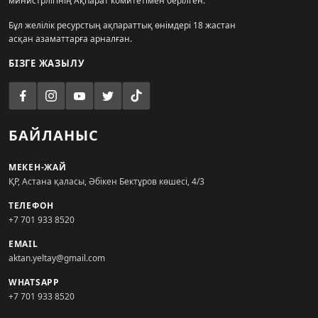
министрлігінің Ақпарат комитетімен берілген.
Бұл желілік ресурстың ақпараттық өнімдері 18 жастан
асқан азаматтарға арналған.
БІЗГЕ ЖАЗЫЛУ
БАЙЛАНЫС
МЕКЕН-ЖАЙ
ҚР, Астана қаласы, Әбікен Бектұров көшесі, 4/3
ТЕЛЕФОН
+7 701 933 8520
EMAIL
aktan.yeltay@gmail.com
WHATSAPP
+7 701 933 8520