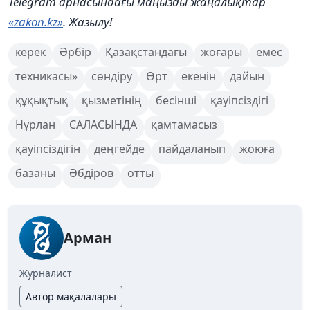
Telegram арнасындағы маңызды жаңалықтар
«zakon.kz»
. Жазылу!
керек
Әрбір
Қазақстандағы
жоғары
емес
техникасы»
сөндіру
Өрт
екенін
дайын
құқықтық
қызметінің
бесінші
қауіпсіздігі
Нұрлан
САЛАСЫНДА
қамтамасыз
қауіпсіздігін
деңгейде
пайдаланып
жоюға
базаны
Әбдіров
отты
Арман
Журналист
Автор мақалалары