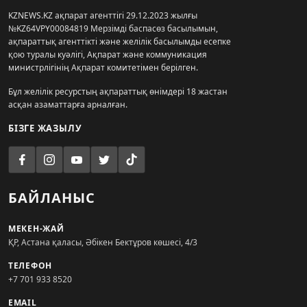
KZNEWS.KZ ақпарат агенттігі 29.12.2023 жылғы
№KZ64VPY00084819 Мерзімді баспасөз басылымын,
ақпараттық агенттікті және желілік басылымды есепке
қою туралы куәлігі, Ақпарат және коммуникация
министрлігінің Ақпарат комитетімен берілген.
Бұл желілік ресурстың ақпараттық өнімдері 18 жастан
асқан азаматтарға арналған.
БІЗГЕ ЖАЗЫЛУ
БАЙЛАНЫС
МЕКЕН-ЖАЙ
ҚР, Астана қаласы, Әбікен Бектұров көшесі, 4/3
ТЕЛЕФОН
+7 701 933 8520
EMAIL