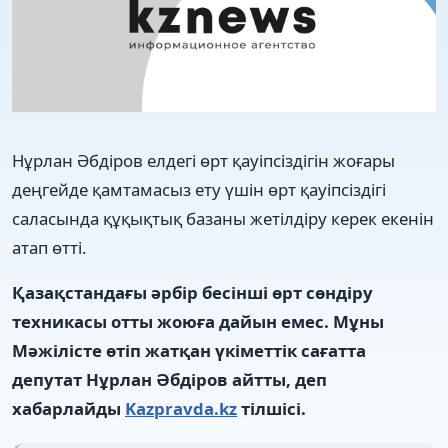
Нұрлан Әбдіров елдегі өрт қауіпсіздігін жоғары
деңгейде қамтамасыз ету үшін өрт қауіпсіздігі
саласында құқықтық базаны жетілдіру керек екенін
атап өтті.
Қазақстандағы әрбір бесінші өрт сөндіру
техникасы отты жоюға дайын емес. Мұны
Мәжілісте өтіп жатқан үкіметтік сағатта
депутат Нұрлан Әбдіров айтты, деп
хабарлайды
Kazpravda.kz
тілшісі.