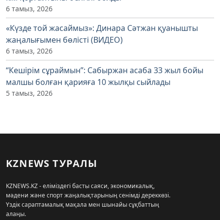
6 тамыз, 2026
«Күзде той жасаймыз»: Динара Сәтжан қуанышты
жаңалығымен бөлісті (ВИДЕО)
6 тамыз, 2026
“Кешірім сұраймын”: Сабыржан асаба 33 жыл бойы
малшы болған қарияға 10 жылқы сыйлады
5 тамыз, 2026
KZNEWS ТУРАЛЫ
KZNEWS.KZ - еліміздегі басты саяси, экономикалық,
мәдени және спорт жаңалықтарының сенімді дереккөзі.
Үздік сараптамалық мақала мен шынайы сұқбаттың
алаңы.