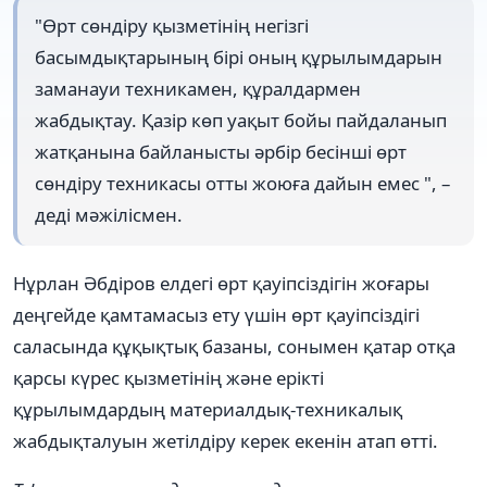
"Өрт сөндіру қызметінің негізгі
басымдықтарының бірі оның құрылымдарын
заманауи техникамен, құралдармен
жабдықтау. Қазір көп уақыт бойы пайдаланып
жатқанына байланысты әрбір бесінші өрт
сөндіру техникасы отты жоюға дайын емес ", –
деді мәжілісмен.
Нұрлан Әбдіров елдегі өрт қауіпсіздігін жоғары
деңгейде қамтамасыз ету үшін өрт қауіпсіздігі
саласында құқықтық базаны, сонымен қатар отқа
қарсы күрес қызметінің және ерікті
құрылымдардың материалдық-техникалық
жабдықталуын жетілдіру керек екенін атап өтті.