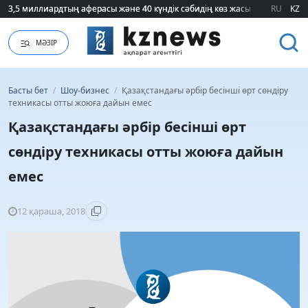
3,5 миллиардтың аферасы және 40 күндік сәбидің көз жасы: Медицинад
3,5 миллиардтың аферасы және 40 күндік сәбидің көз жасы: Медицинад
RU
KZ
МӘЗІР
Басты бет
/
Шоу-бизнес
/
Қазақстандағы әрбір бесінші өрт сөндіру
техникасы отты жоюға дайын емес
Қазақстандағы әрбір бесінші өрт
сөндіру техникасы отты жоюға дайын
емес
12 қараша, 2018