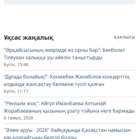
Ұқсас жаңалық
БАРЛЫҒЫ
“Әрқайсысының өмірімде өз орны бар”: Бекболат
Тілеухан халыққа үш әйелін таныстырды
Бүгін, 13:48
“Дұғада болайық!”: Кенжебек Жанәбілов концерттің
алдында жансақтау бөліміне түсіп қалған
Бүгін, 11:17
"Ренішім жоқ": Айгүл Иманбаева Алтынай
Жорабаеваның қызының ұзату тойына неге бармады
6 тамыз, 2026
"Әлем аруы - 2026" байқауында Қазақстан намысын
кім қорғайтыны белгілі болды