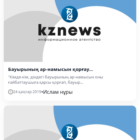
Бауырының ар-намысын қорғау...
"Кімде-кім, діндегі бауырының ар-намысын оны
ғайбаттаушыға қарсы қорғап, бауыр...
•
Ислам нұры
24 қаңтар 2019