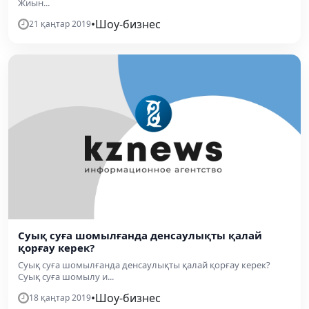
Жиын...
•
Шоу-бизнес
21 қаңтар 2019
Суық суға шомылғанда денсаулықты қалай
қорғау керек?
Суық суға шомылғанда денсаулықты қалай қорғау керек?
Суық суға шомылу и...
•
Шоу-бизнес
18 қаңтар 2019