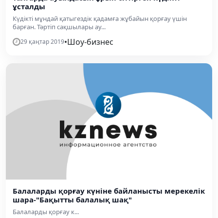
ұсталды
Күдікті мұндай қатыгездік қадамға жұбайын қорғау үшін
барған. Тәртіп сақшылары ау...
•
Шоу-бизнес
29 қаңтар 2019
Балаларды қорғау күніне байланысты мерекелік
шара-"Бақытты балалық шақ"
Балаларды қорғау к...