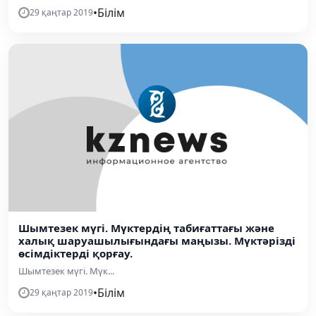
•
Білім
29 қаңтар 2019
Шымтезек мүгі. Мүктердің табиғаттағы және
халық шаруашылығындағы маңызы. Мүктәрізді
өсімдіктерді қорғау.
Шымтезек мүгі. Мүк...
•
Білім
29 қаңтар 2019