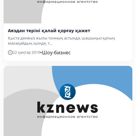
Аяздан теріні қалай қорғау қажет
Қыста денеңіз жылы тонның астында, шашыңыз қалың
малақайдың ішінде, т...
•
Шоу-бизнес
22 қаңтар 2019