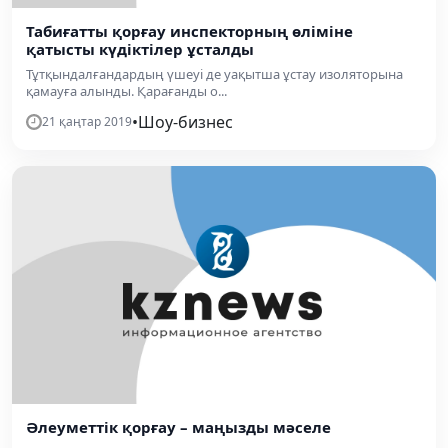
Табиғатты қорғау инспекторның өліміне
қатысты күдіктілер ұсталды
Тұтқындалғандардың үшеуі де уақытша ұстау изоляторына
қамауға алынды. Қарағанды о...
•
Шоу-бизнес
21 қаңтар 2019
Әлеуметтік қорғау – маңызды мәселе