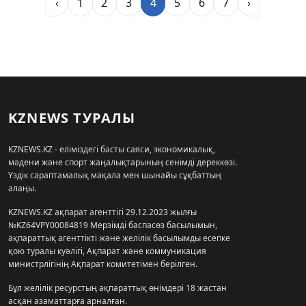
‹
1
2
3
4
5
6
7
›
KZNEWS ТУРАЛЫ
KZNEWS.KZ - еліміздегі басты саяси, экономикалық,
мәдени және спорт жаңалықтарының сенімді дереккөзі.
Үздік сараптамалық мақала мен шынайы сұқбаттың
алаңы.
KZNEWS.KZ ақпарат агенттігі 29.12.2023 жылғы
№KZ64VPY00084819 Мерзімді баспасөз басылымын,
ақпараттық агенттікті және желілік басылымды есепке
қою туралы куәлігі, Ақпарат және коммуникация
министрлігінің Ақпарат комитетімен берілген.
Бұл желілік ресурстың ақпараттық өнімдері 18 жастан
асқан азаматтарға арналған.