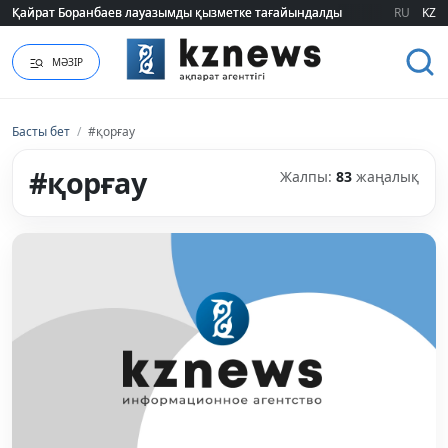
RU
KZ
Грант иегерлері қашан белгілі болады?: Министрлік нақты мерзімді атад
МӘЗІР
Басты бет
/
#қорғау
#қорғау
Жалпы:
83
жаңалық