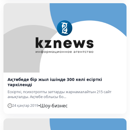
Ақтөбеде бір жыл ішінде 300 келі есірткі
тәркіленді
Ескірткі, психотропты заттарды жарнамалайтын 215 сайт
анықталды. Ақтөбе облысы бо...
•
Шоу-бизнес
24 қаңтар 2019