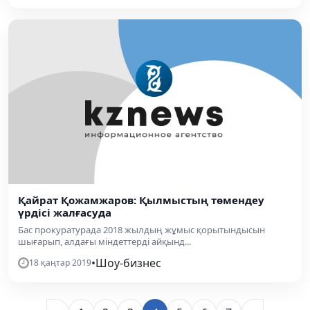
Қайрат Қожамжаров: Қылмыстың төмендеу
үрдісі жалғасуда
Бас прокуратурада 2018 жылдың жұмыс қорытындысын
шығарып, алдағы міндеттерді айқынд...
•
Шоу-бизнес
18 қаңтар 2019