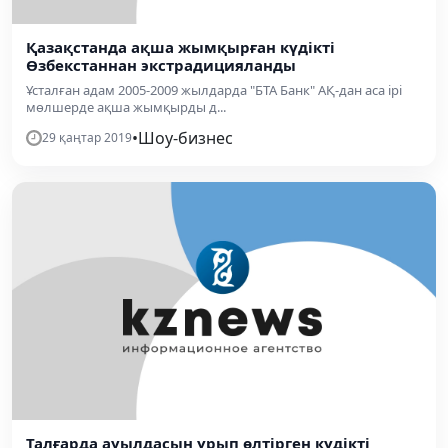
Қазақстанда ақша жымқырған күдікті
Өзбекстаннан экстрадицияланды
Ұсталған адам 2005-2009 жылдарда "БТА Банк" АҚ-дан аса ірі
мөлшерде ақша жымқырды д...
•
Шоу-бизнес
29 қаңтар 2019
Талғарда ауылдасын ұрып өлтірген күдікті