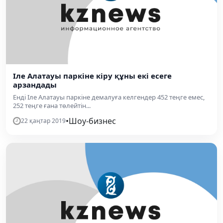
Іле Алатауы паркіне кіру құны екі есеге
арзандады
Енді Іле Алатауы паркіне демалуға келгендер 452 теңге емес,
252 теңге ғана төлейтін...
•
Шоу-бизнес
22 қаңтар 2019