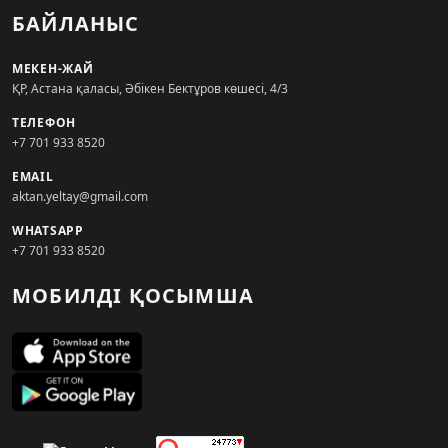
БАЙЛАНЫС
МЕКЕН-ЖАЙ
ҚР, Астана қаласы, Әбікен Бектұров көшесі, 4/3
ТЕЛЕФОН
+7 701 933 8520
EMAIL
aktan.yeltay@gmail.com
WHATSAPP
+7 701 933 8520
МОБИЛДІ ҚОСЫМША