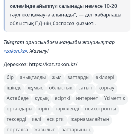
көлемінде айыппұл салынады немесе 10-20
тәулікке қамауға алынады", — деп хабарлады
облыстық ПД-нің баспасөз қызметі.
Telegram арнасындағы маңызды жаңалықтар
«zakon.kz»
. Жазылу!
Дереккөз: https://kaz.zakon.kz/
бір
анықталды
жыл
заттарды
өкілдері
ішінде
жұмыс
облыстық
сатып
қорғау
Ақтөбеде
құқық
есірткі
интернет
Үкіметтік
органдары
кіріп
тәркіленді
психотропты
тексерді
келі
ескірткі
жарнамалайтын
порталға
жазылып
заттарының