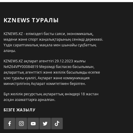
KZNEWS ТУРАЛЫ
KZNEWS.KZ - еліміздегі басты саяси, экономикалық,
мәдени және спорт жаңалықтарының сенімді дереккөзі.
Үздік сараптамалық мақала мен шынайы сұқбаттың
алаңы.
KZNEWS.KZ ақпарат агенттігі 29.12.2023 жылғы
№KZ64VPY00084819 Мерзімді баспасөз басылымын,
ақпараттық агенттікті және желілік басылымды есепке
қою туралы куәлігі, Ақпарат және коммуникация
министрлігінің Ақпарат комитетімен берілген.
Бұл желілік ресурстың ақпараттық өнімдері 18 жастан
асқан азаматтарға арналған.
БІЗГЕ ЖАЗЫЛУ