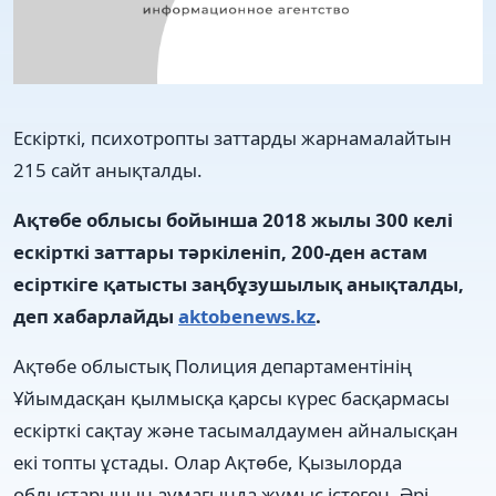
Ескірткі, психотропты заттарды жарнамалайтын
215 сайт анықталды.
Ақтөбе облысы бойынша 2018 жылы 300 келі
ескірткі заттары тәркіленіп, 200-ден астам
есірткіге қатысты заңбұзушылық анықталды,
деп хабарлайды
aktobenews.kz
.
Ақтөбе облыстық Полиция департаментінің
Ұйымдасқан қылмысқа қарсы күрес басқармасы
ескірткі сақтау және тасымалдаумен айналысқан
екі топты ұстады. Олар Ақтөбе, Қызылорда
облыстарының аумағында жұмыс істеген. Әрі