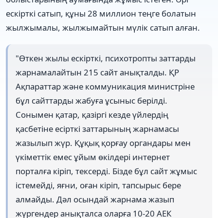
ескірткі сатып, құны 28 миллион теңге болатын
жылжымалы, жылжымайтын мүлік сатып алған.
"Өткен жылы ескірткі, психотропты заттарды
жарнамалайтын 215 сайт анықталды. ҚР
Ақпараттар және коммуникация министріне
бұл сайттарды жабуға ұсыныс берілді.
Сонымен қатар, қазіргі кезде үйлердің
қасбетіне есірткі заттарының жарнамасы
жазылып жүр. Құқық қорғау органдары мен
үкіметтік емес ұйым өкілдері интернет
порталға кіріп, тексерді. Бізде бұл сайт жұмыс
істемейді, яғни, оған кіріп, тапсырыс бере
алмайды. Дәл осындай жарнама жазып
жүргендер анықталса оларға 10-20 АЕК