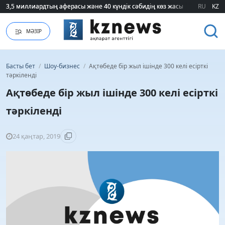
3,5 миллиардтың аферасы және 40 күндік сәбидің көз жасы: Медицинад
3,5 миллиардтың аферасы және 40 күндік сәбидің көз жасы: Медицинад
RU
KZ
МӘЗІР
Басты бет
/
Шоу-бизнес
/
Ақтөбеде бір жыл ішінде 300 келі есірткі
тәркіленді
Ақтөбеде бір жыл ішінде 300 келі есірткі
тәркіленді
24 қаңтар, 2019