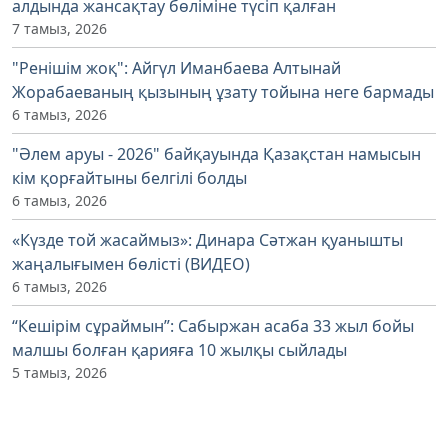
алдында жансақтау бөліміне түсіп қалған
7 тамыз, 2026
"Ренішім жоқ": Айгүл Иманбаева Алтынай
Жорабаеваның қызының ұзату тойына неге бармады
6 тамыз, 2026
"Әлем аруы - 2026" байқауында Қазақстан намысын
кім қорғайтыны белгілі болды
6 тамыз, 2026
«Күзде той жасаймыз»: Динара Сәтжан қуанышты
жаңалығымен бөлісті (ВИДЕО)
6 тамыз, 2026
“Кешірім сұраймын”: Сабыржан асаба 33 жыл бойы
малшы болған қарияға 10 жылқы сыйлады
5 тамыз, 2026