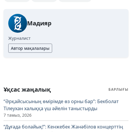
Мадияр
Журналист
Автор мақалалары
Ұқсас жаңалық
БАРЛЫҒЫ
“Әрқайсысының өмірімде өз орны бар”: Бекболат
Тілеухан халыққа үш әйелін таныстырды
7 тамыз, 2026
“Дұғада болайық!”: Кенжебек Жанәбілов концерттің