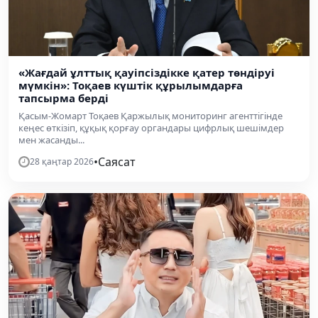
«Жағдай ұлттық қауіпсіздікке қатер төндіруі
мүмкін»: Тоқаев күштік құрылымдарға
тапсырма берді
Қасым-Жомарт Тоқаев Қаржылық мониторинг агенттігінде
кеңес өткізіп, құқық қорғау органдары цифрлық шешімдер
мен жасанды...
•
Саясат
28 қаңтар 2026