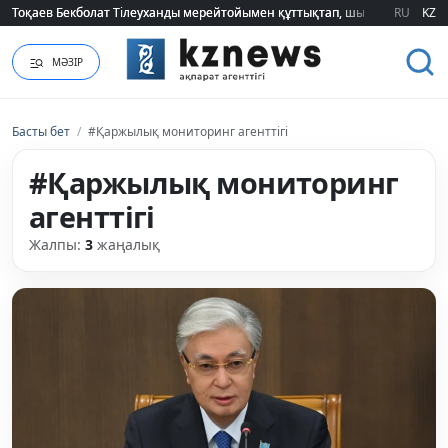
Тоқаев Бекболат Тілеуханды мерейтойымен құттықтап, шығармашылық т
Тоқаев Бекболат Тілеуханды мерейтойымен құттықтап, шығармашылық т
RU
KZ
МӘЗІР
Басты бет
/
#Қаржылық мониторинг агенттігі
#Қаржылық мониторинг
агенттігі
Жалпы:
3
жаңалық