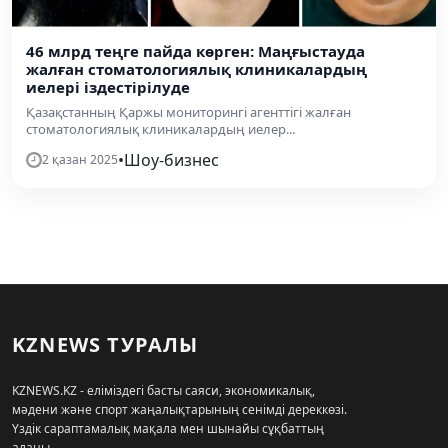
46 млрд теңге пайда көрген: Маңғыстауда
жалған стоматологиялық клиникалардың
иелері іздестірілуде
Қазақстанның Қаржы мониторингі агенттігі жалған
стоматологиялық клиникалардың иелер...
•
Шоу-бизнес
2 қазан 2025
KZNEWS ТУРАЛЫ
KZNEWS.KZ - еліміздегі басты саяси, экономикалық,
мәдени және спорт жаңалықтарының сенімді дереккөзі.
Үздік сараптамалық мақала мен шынайы сұқбаттың
алаңы.