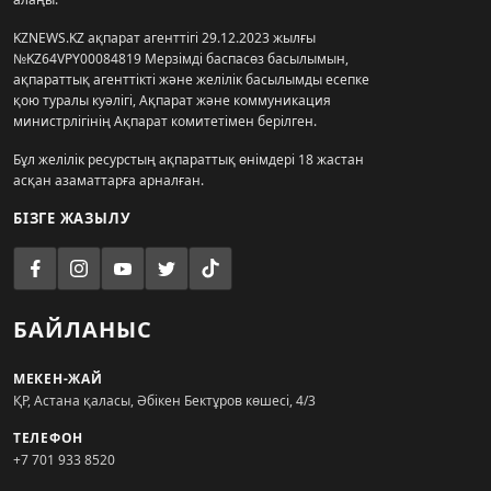
KZNEWS.KZ ақпарат агенттігі 29.12.2023 жылғы
№KZ64VPY00084819 Мерзімді баспасөз басылымын,
ақпараттық агенттікті және желілік басылымды есепке
қою туралы куәлігі, Ақпарат және коммуникация
министрлігінің Ақпарат комитетімен берілген.
Бұл желілік ресурстың ақпараттық өнімдері 18 жастан
асқан азаматтарға арналған.
БІЗГЕ ЖАЗЫЛУ
БАЙЛАНЫС
МЕКЕН-ЖАЙ
ҚР, Астана қаласы, Әбікен Бектұров көшесі, 4/3
ТЕЛЕФОН
+7 701 933 8520