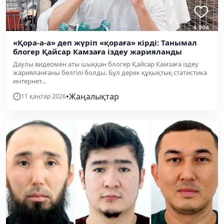
«Қора-а-а» деп жүріп «қораға» кірді: Танымал
блогер Қайсар Камзаға іздеу жарияланды
Даулы видеомен аты шыққан блогер Қайсар Камзаға іздеу
жарияланғаны белгілі болды. Бұл дерек құқықтық статистика
интернет...
•
Жаңалықтар
11 қаңтар 2026