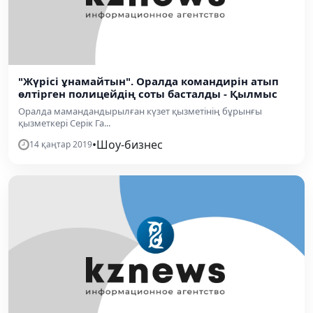
"Жүрісі ұнамайтын". Оралда командирін атып
өлтірген полицейдің соты басталды - Қылмыс
Оралда мамандандырылған күзет қызметінің бұрынғы
қызметкері Серік Га...
•
Шоу-бизнес
14 қаңтар 2019