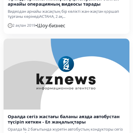
арнайы операцияның видеосы тарады
Видеодан арнайы жасақтың бір көлікті жан-жақтан қоршап
тұрғаны көрінедіАСТАНА, 2 ақ...
•
Шоу-бизнес
2 ақпан 2019
Оралда сегіз жастағы баланы аязда автобустан
түсіріп кеткен - Ел жаңалықтары
Оралда № 2 бағытында жүретін автобустың кондукторы сегіз