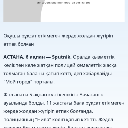
Оқушы рұқсат етілмеген жерде жолдан жүгіріп
өтпек болған
АСТАНА, 6 ақпан — Sputnik.
Оралда қызметтік
көлікпен келе жатқан полицей кәмелеттік жасқа
толмаған баланы қағып кетті, деп хабарлайды
"Мой город" порталы.
Жол апаты 5 ақпан күні кешкісін Зачаганск
ауылында болды. 11 жастағы бала рұқсат етілмеген
жерде жолдан жүгіріп өтпек болғанда,
полицияның "Нива" көлігі қағып кетіпті. Жедел
жәрдем бес минутта жетіп, баланы ауруханаға