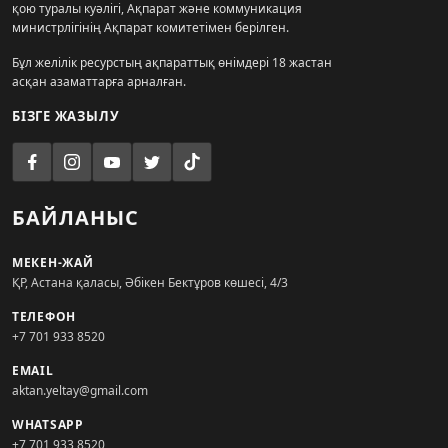
қою туралы куәлігі, Ақпарат және коммуникация
министрлігінің Ақпарат комитетімен берілген.
Бұл желілік ресурстың ақпараттық өнімдері 18 жастан
асқан азаматтарға арналған.
БІЗГЕ ЖАЗЫЛУ
БАЙЛАНЫС
МЕКЕН-ЖАЙ
ҚР, Астана қаласы, Әбікен Бектұров көшесі, 4/3
ТЕЛЕФОН
+7 701 933 8520
EMAIL
aktan.yeltay@gmail.com
WHATSAPP
+7 701 933 8520