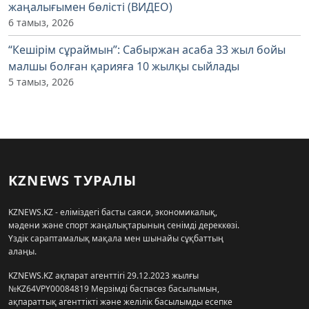
жаңалығымен бөлісті (ВИДЕО)
6 тамыз, 2026
“Кешірім сұраймын”: Сабыржан асаба 33 жыл бойы
малшы болған қарияға 10 жылқы сыйлады
5 тамыз, 2026
KZNEWS ТУРАЛЫ
KZNEWS.KZ - еліміздегі басты саяси, экономикалық,
мәдени және спорт жаңалықтарының сенімді дереккөзі.
Үздік сараптамалық мақала мен шынайы сұқбаттың
алаңы.
KZNEWS.KZ ақпарат агенттігі 29.12.2023 жылғы
№KZ64VPY00084819 Мерзімді баспасөз басылымын,
ақпараттық агенттікті және желілік басылымды есепке