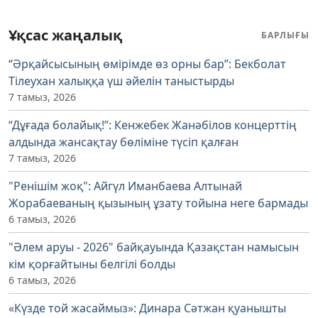
Ұқсас жаңалық
БАРЛЫҒЫ
“Әрқайсысының өмірімде өз орны бар”: Бекболат
Тілеухан халыққа үш әйелін таныстырды
7 тамыз, 2026
“Дұғада болайық!”: Кенжебек Жанәбілов концерттің
алдында жансақтау бөліміне түсіп қалған
7 тамыз, 2026
"Ренішім жоқ": Айгүл Иманбаева Алтынай
Жорабаеваның қызының ұзату тойына неге бармады
6 тамыз, 2026
"Әлем аруы - 2026" байқауында Қазақстан намысын
кім қорғайтыны белгілі болды
6 тамыз, 2026
«Күзде той жасаймыз»: Динара Сәтжан қуанышты