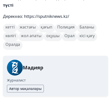
түсті
Дереккөз: https://sputniknews.kz/
кетті
жастағы
қағып
Полиция
Баланы
көлігі
жол апаты
оқушы
Орал
кісі қағу
Оралда
Мадияр
Журналист
Автор мақалалары