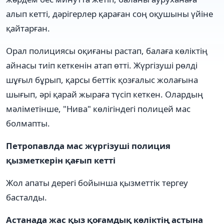
алып кетті, дәрігерлер қараған соң оқушыны үйіне
қайтарған.
Орал полициясы оқиғаны растап, балаға көліктің
айнасы тиіп кеткенін атап өтті. Жүргізуші рөлді
шұғыл бұрып, қарсы беттік қозғалыс жолағына
шығып, әрі қарай жыраға түсіп кеткен. Олардың
мәліметінше, "Нива" көлігіндегі полицей мас
болмапты.
Петропавлда мас жүргізуші полиция
қызметкерін қағып кетті
Жол апаты дерегі бойынша қызметтік тергеу
басталды.
Астанада жас қыз қоғамдық көліктің астына