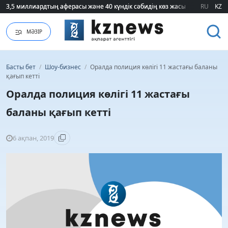
3,5 миллиардтың аферасы және 40 күндік сәбидің көз жасы: Медицинад
3,5 миллиардтың аферасы және 40 күндік сәбидің көз жасы: Медицинад
RU
KZ
МӘЗІР
Басты бет
/
Шоу-бизнес
/
Оралда полиция көлігі 11 жастағы баланы
қағып кетті
Оралда полиция көлігі 11 жастағы
баланы қағып кетті
6 ақпан, 2019