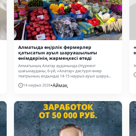
Алматыда өңірлік фермерлер
қатысатын ауыл шаруашылығы
қ
өнімдерінің жәрмеңкесі өтеді
э
Алматының Алатау ауданында (Нұркент
шағынауданы, 6-үй, «Алатау» дәстүрлі өнер
театрының алдында) 14-15 наурыз ауыл шаруа...
•
Аймақ
14 наурыз 2026