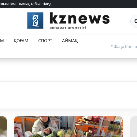
 шығармашылық табыс тіледі
 шығармашылық табыс тіледі
Са
ЕМ
ҚОҒАМ
СПОРТ
АЙМАҚ
# Жаңа Конст