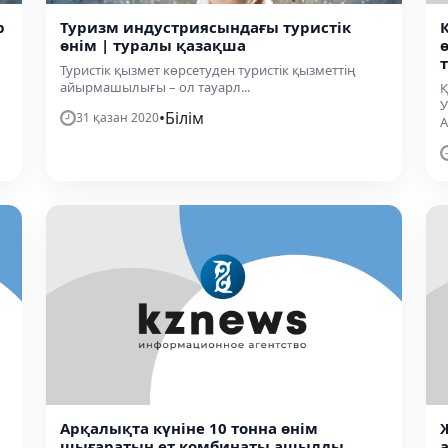
р
Туризм индустриясындағы туристік
өнім | туралы қазақша
Туристік қызмет көрсетуден туристік қызметтің
айырмашылығы – ол тауарл...
Қ
•
Білім
31 қазан 2020
А
Арқалықта күніне 10 тонна өнім
шығаратын ет комбинаты ашылды