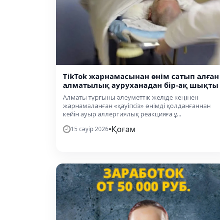
TikTok жарнамасынан өнім сатып алған
алматылық ауруханадан бір-ақ шықты
Алматы тұрғыны әлеуметтік желіде кеңінен
жарнамаланған «қауіпсіз» өнімді қолданғаннан
кейін ауыр аллергиялық реакцияға ұ...
•
Қоғам
15 сәуір 2026