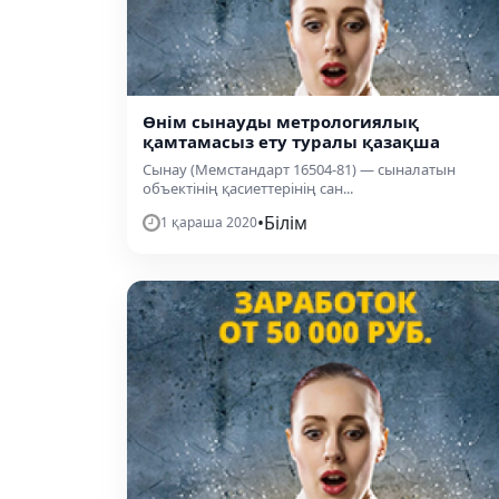
Өнім сынауды метрологиялық
қамтамасыз ету туралы қазақша
Сынау (Мемстандарт 16504-81) — сыналатын
объектінің қасиеттерінің сан...
•
Білім
1 қараша 2020