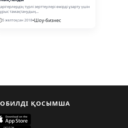
әрігерлердің түрлі зерттеулері өмірді ұзарту үшін
ұрыс тамақтанудың...
•
Шоу-бизнес
5 желтоқсан 2018
ОБИЛДІ ҚОСЫМША