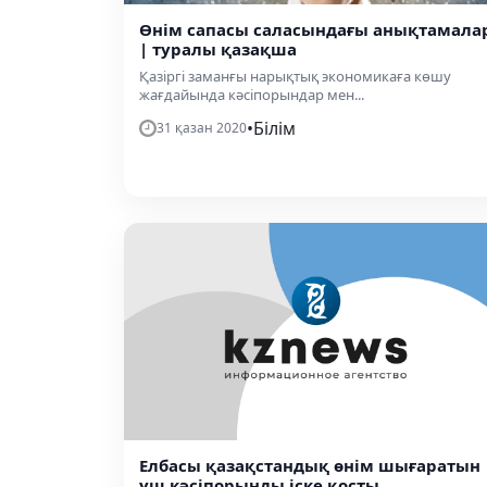
Өнім сапасы саласындағы анықтамала
| туралы қазақша
Қазіргі заманғы нарықтық экономикаға көшу
жағдайында кәсіпорындар мен...
•
Білім
31 қазан 2020
Елбасы қазақстандық өнім шығаратын
үш кәсіпорынды іске қосты