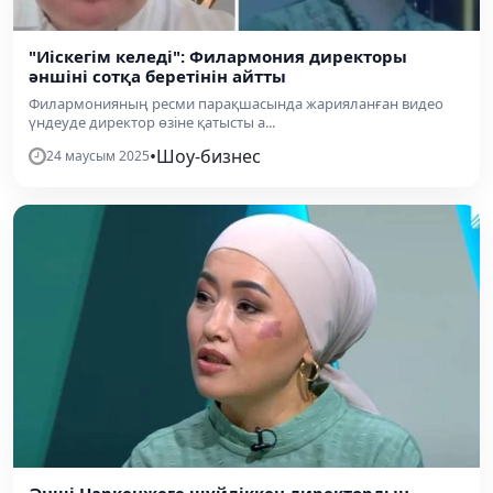
"Иіскегім келеді": Филармония директоры
әншіні сотқа беретінін айтты
Филармонияның ресми парақшасында жарияланған видео
үндеуде директор өзіне қатысты а...
•
Шоу-бизнес
24 маусым 2025
Әнші Наркенжеге шүйліккен директордың