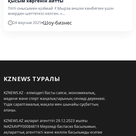
қысым көргенін айтты
Тіпті онысымен қоймай Ғ.Мырза әншіні көнбегені үшін
өнерден шеттеткісі келген. «...
•
Шоу-бизнес
24 маусым 2025
KZNEWS ТУРАЛЫ
KZNEWS.KZ - еліміздегі басты саяси, экономикалық,
мәдени және спорт жаңалықтарының сенімді дереккөзі.
Үздік сараптамалық мақала мен шынайы сұқбаттың
алаңы.
KZNEWS.KZ ақпарат агенттігі 29.12.2023 жылғы
№KZ64VPY00084819 Мерзімді баспасөз басылымын,
ақпараттық агенттікті және желілік басылымды есепке