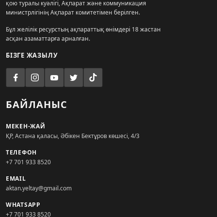
қою туралы куәлігі, Ақпарат және коммуникация
министрлігінің Ақпарат комитетімен берілген.
Бұл желілік ресурстың ақпараттық өнімдері 18 жастан
асқан азаматтарға арналған.
БІЗГЕ ЖАЗЫЛУ
БАЙЛАНЫС
МЕКЕН-ЖАЙ
ҚР, Астана қаласы, Әбікен Бектұров көшесі, 4/3
ТЕЛЕФОН
+7 701 933 8520
EMAIL
aktan.yeltay@gmail.com
WHATSAPP
+7 701 933 8520