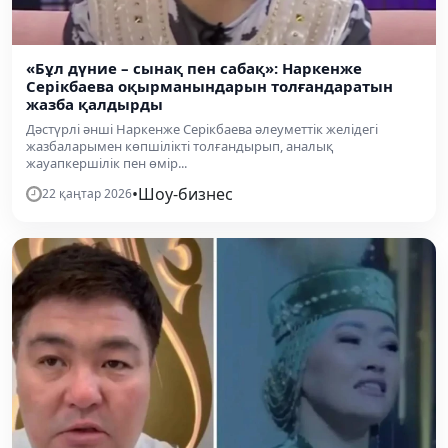
«Бұл дүние – сынақ пен сабақ»: Наркенже
Серікбаева оқырманындарын толғандаратын
жазба қалдырды
Дәстүрлі әнші Наркенже Серікбаева әлеуметтік желідегі
жазбаларымен көпшілікті толғандырып, аналық
жауапкершілік пен өмір...
•
Шоу-бизнес
22 қаңтар 2026