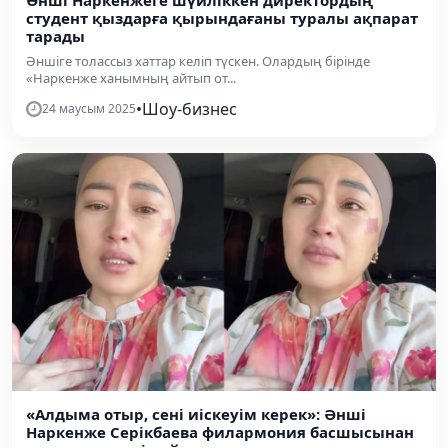
студент қыздарға қырындағаны туралы ақпарат
тарады
Әншіге толассыз хаттар келіп түскен. Олардың бірінде
«Наркенже ханымның айтып от...
•
Шоу-бизнес
24 маусым 2025
«Алдыма отыр, сені иіскеуім керек»: Әнші
Наркенже Серікбаева филармония басшысынан