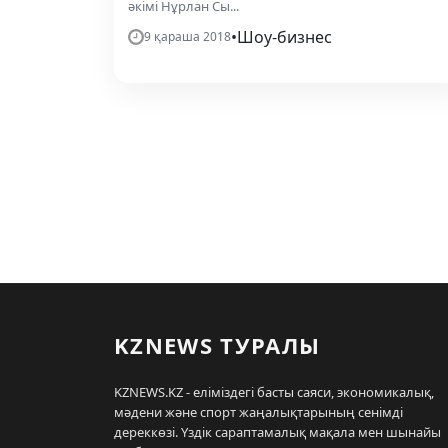
әкімі Нұрлан Сы...
•
Шоу-бизнес
9 қараша 2018
KZNEWS ТУРАЛЫ
KZNEWS.KZ - еліміздегі басты саяси, экономикалық,
мәдени және спорт жаңалықтарының сенімді
дереккөзі. Үздік сараптамалық мақала мен шынайы