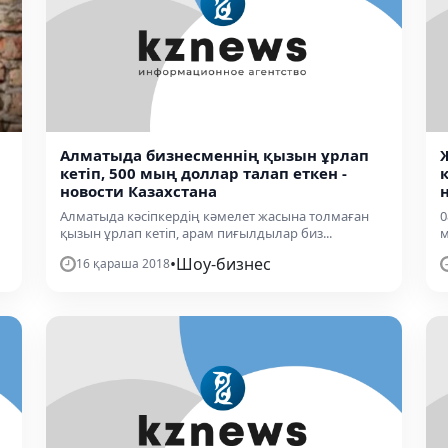
Алматыда бизнесменнің қызын ұрлап
кетіп, 500 мың доллар талап еткен -
новости Казахстана
Алматыда кәсіпкердің кәмелет жасына толмаған
0
қызын ұрлап кетіп, арам пиғылдылар биз...
м
•
Шоу-бизнес
16 қараша 2018