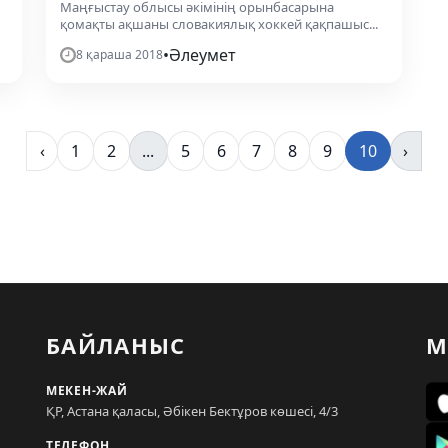
Маңғыстау облысы әкімінің орынбасарына
қомақты ақшаны словакиялық хоккей қақпашыс...
•
Әлеумет
8 қараша 2018
‹
1
2
...
5
6
7
8
9
10
›
БАЙЛАНЫС
М
МЕКЕН-ЖАЙ
ҚР, Астана қаласы, Әбікен Бектұров көшесі, 4/3
ТЕЛЕФОН