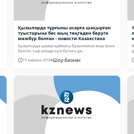
Қызылорда тұрғыны асарға шақырған
туыстарына бес мың теңгеден беруге
мәжбүр болған - новости Казахстана
Қызылорда қазақи қаймағы бұзылмаған өңір екені
№
белгілі. Сыр елінде күні бүгінге де...
д
•
Шоу-бизнес
15 қараша 2018