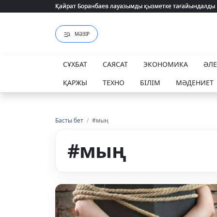
Қайрат Боранбаев лауазымды қызметке тағайындалды
Қайрат Боранбаев лауазымды қызметке тағайындалды
МӘЗІР
СҰХБАТ
САЯСАТ
ЭКОНОМИКА
ӘЛ
ҚАРЖЫ
ТЕХНО
БІЛІМ
МӘДЕНИЕТ
Басты бет
/
#мың
#мың