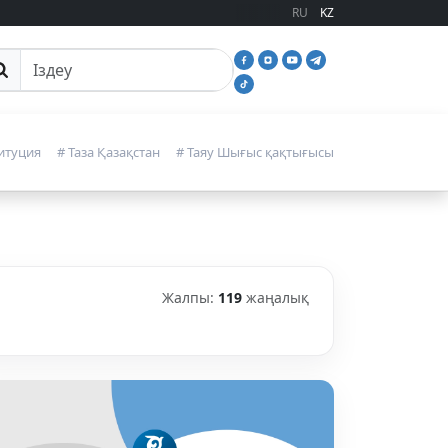
RU
KZ
йттан іздеу
итуция
# Таза Қазақстан
# Таяу Шығыс қақтығысы
Жалпы:
119
жаңалық