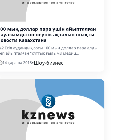
100 мың доллар пара үшін айыпталған
лауазымды шенеунік ақталып шықты -
новости Казахстана
2 Есіл аудандық соты 100 мың доллар пара алды
еп айыпталған "Ұлттық ғылыми медиц...
•
Шоу-бизнес
14 қараша 2018