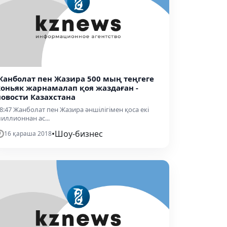
Жанболат пен Жазира 500 мың теңгеге
коньяк жарнамалап қоя жаздаған -
новости Казахстана
8:47 Жанболат пен Жазира әншілігімен қоса екі
иллионнан ас...
•
Шоу-бизнес
16 қараша 2018