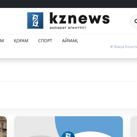
Са
ЕМ
ҚОҒАМ
СПОРТ
АЙМАҚ
# Жаңа Конст