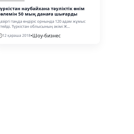
Түркістан наубайхана тәуліктік өнім
көлемін 50 мың данаға шығарды
азіргі таңда өндіріс орнында 120 адам жұмыс
стейді. Түркістан облысының әкімі Ж...
•
Шоу-бизнес
12 қараша 2018