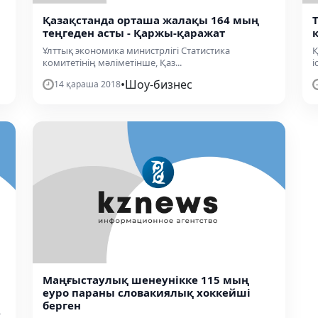
Қазақстанда орташа жалақы 164 мың
теңгеден асты - Қаржы-қаражат
Ұлттық экономика министрлігі Статистика
Қ
комитетінің мәліметінше, Қаз...
і
•
Шоу-бизнес
14 қараша 2018
а
Маңғыстаулық шенеунікке 115 мың
еуро параны словакиялық хоккейші
берген
ң