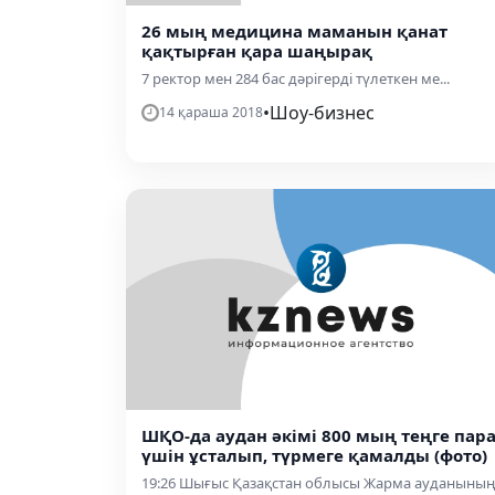
26 мың медицина маманын қанат
қақтырған қара шаңырақ
7 ректор мен 284 бас дәрігерді түлеткен ме...
•
Шоу-бизнес
14 қараша 2018
ШҚО-да аудан әкімі 800 мың теңге пар
үшін ұсталып, түрмеге қамалды (фото)
19:26 Шығыс Қазақстан облысы Жарма ауданыны