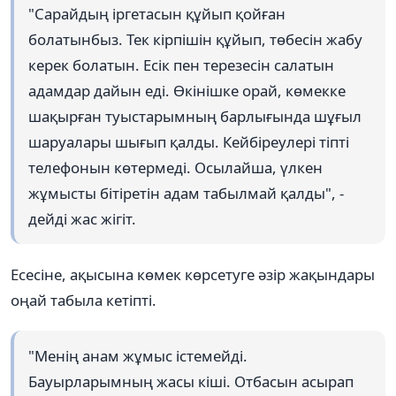
"Сарайдың іргетасын құйып қойған
болатынбыз. Тек кірпішін құйып, төбесін жабу
керек болатын. Есік пен терезесін салатын
адамдар дайын еді. Өкінішке орай, көмекке
шақырған туыстарымның барлығында шұғыл
шаруалары шығып қалды. Кейбіреулері тіпті
телефонын көтермеді. Осылайша, үлкен
жұмысты бітіретін адам табылмай қалды", -
дейді жас жігіт.
Есесіне, ақысына көмек көрсетуге әзір жақындары
оңай табыла кетіпті.
"Менің анам жұмыс істемейді.
Бауырларымның жасы кіші. Отбасын асырап