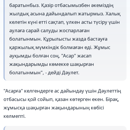
баратынбыз. Қазір отбасымызбен әкеміздің
жылдық асына дайындалып жатырмыз. Халық
келетін күні етті сақтап, үлкен асты түсіру үшін
аулаға сарай салуды жоспарлаған
болатынмын. Құрылысты жазда бастауға
қаржылық мүмкіндік болмаған еді. Жұмыс
ауқымды болған соң, "Асар" жасап
жақындарымды көмекке шақырған
болатынмын", - дейді Дәулет.
"Асарға" келгендерге ас дайындау үшін Дәулеттің
отбасысы қой сойып, қазан көтерген екен. Бірақ,
жұмысқа шақырған жақындарының көбісі
келмепті.