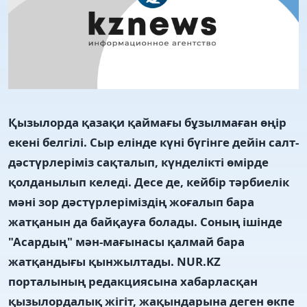
Қызылорда қазақи қаймағы бұзылмаған өңір
екені белгілі. Сыр елінде күні бүгінге дейін салт-
дәстүрлеріміз сақталып, күнделікті өмірде
қолданылып келеді. Десе де, кейбір тәрбиелік
мәні зор дәстүрлеріміздің жоғалып бара
жатқанын да байқауға болады. Соның ішінде
"Асардың" мән-мағынасы қалмай бара
жатқандығы қынжылтады. NUR.KZ
порталының редакциясына хабарласқан
қызылордалық жігіт, жақындарына деген өкпе