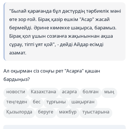
"Былай қарағанда бұл дәстүрдің тәрбиелік мәні
өте зор ғой. Бірақ қазір ешкім "Асар" жасай
бермейді. Әрине көмекке шақырса, барамыз.
Бірақ қол ұшын созғанға жақыныннан ақша
сұрау, тіпті ұят қой", - дейді Айдар есімді
азамат.
Ал оқырман сіз соңғы рет "Асарға" қашан
бардыңыз?
новости
Казахстана
асарға
болған
мың
теңгеден
бес
тұрғыны
шақырған
Қызылорда
беруге
мәжбүр
туыстарына