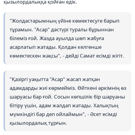
қызылордалыққа қойған едік.
"Жолдастарымның үйіне көмектесуге барып
тұрамын. "Асар" дәстүрі туралы бұрыннан
білеміз ғой. Жазда ауылда шөп жабуға
асарлатып жатады. Қолдан келгенше
көмектескен жақсы", - дейді Самат есімді жігіт.
"Қазіргі уақытта "Асар" жасап жатқан
адамдарды жиі көрмейміз. Өйткені әркімнің өз
шаруасы бар ғой. Сосын көпшілік бір шаруаны
бітіру үшін, адам жалдап жатады. Халықтың
мүмкіндігі бар деп ойлаймын", - Әсет есімді
қызылордалық тұрғын.