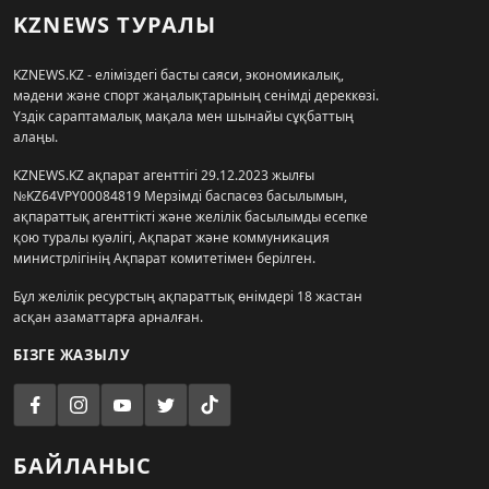
KZNEWS ТУРАЛЫ
KZNEWS.KZ - еліміздегі басты саяси, экономикалық,
мәдени және спорт жаңалықтарының сенімді дереккөзі.
Үздік сараптамалық мақала мен шынайы сұқбаттың
алаңы.
KZNEWS.KZ ақпарат агенттігі 29.12.2023 жылғы
№KZ64VPY00084819 Мерзімді баспасөз басылымын,
ақпараттық агенттікті және желілік басылымды есепке
қою туралы куәлігі, Ақпарат және коммуникация
министрлігінің Ақпарат комитетімен берілген.
Бұл желілік ресурстың ақпараттық өнімдері 18 жастан
асқан азаматтарға арналған.
БІЗГЕ ЖАЗЫЛУ
БАЙЛАНЫС