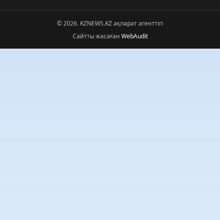
© 2026. KZNEWS.KZ ақпарат агенттігі
Сайтты жасаған
WebAudit