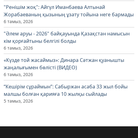
"Ренішім жоқ": Айгүл Иманбаева Алтынай
Жорабаеваның қызының ұзату тойына неге бармады
6 тамыз, 2026
"Әлем аруы - 2026" байқауында Қазақстан намысын
кім қорғайтыны белгілі болды
6 тамыз, 2026
«Күзде той жасаймыз»: Динара Сәтжан қуанышты
жаңалығымен бөлісті (ВИДЕО)
6 тамыз, 2026
“Кешірім сұраймын”: Сабыржан асаба 33 жыл бойы
малшы болған қарияға 10 жылқы сыйлады
5 тамыз, 2026