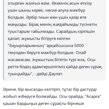
отырған жалғыз өзім. Әкемнің асын өткізу
үшін шыны керек, несие алуға мәжбүр
болдым. Әрбір тиын мен үшін қазір өте
маңызды. Бірақ менің жағдайымды түсінетін
туыстарым табылмады. Сарайдың кіріпішін
қалап, жұмысты бітіруге келген
"бауырларымның" әрқайсысына 5000
теңгеден беруге мәжбүр болдым. Олай
жасамасам, жұмыстың бітетін түрі жоқ. Осы
ретте біздің адамгершілігіміз қайда деген сұрақ
туындайды", - дейді Дәулет.
Әрине, бір мысалды келтіріп, тұтас бір дәстүрді
жойып жіберуге болмайды. Осы орайда, "Асарға"
қашан бардыңыз деген сұрақты бірнеше