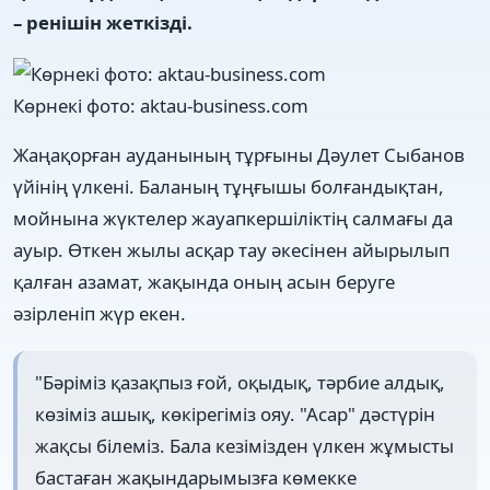
– ренішін жеткізді.
Көрнекі фото: aktau-business.com
Жаңақорған ауданының тұрғыны Дәулет Сыбанов
үйінің үлкені. Баланың тұңғышы болғандықтан,
мойнына жүктелер жауапкершіліктің салмағы да
ауыр. Өткен жылы асқар тау әкесінен айырылып
қалған азамат, жақында оның асын беруге
әзірленіп жүр екен.
"Бәріміз қазақпыз ғой, оқыдық, тәрбие алдық,
көзіміз ашық, көкірегіміз ояу. "Асар" дәстүрін
жақсы білеміз. Бала кезімізден үлкен жұмысты
бастаған жақындарымызға көмекке