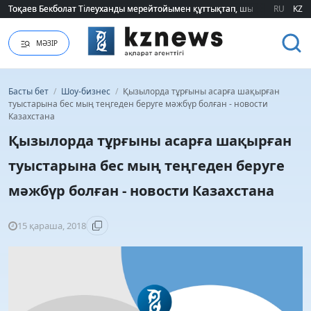
Тоқаев Бекболат Тілеуханды мерейтойымен құттықтап, шығармашылық т
Тоқаев Бекболат Тілеуханды мерейтойымен құттықтап, шығармашылық т
RU
KZ
МӘЗІР
Басты бет
/
Шоу-бизнес
/
Қызылорда тұрғыны асарға шақырған
туыстарына бес мың теңгеден беруге мәжбүр болған - новости
Казахстана
Қызылорда тұрғыны асарға шақырған
туыстарына бес мың теңгеден беруге
мәжбүр болған - новости Казахстана
15 қараша, 2018