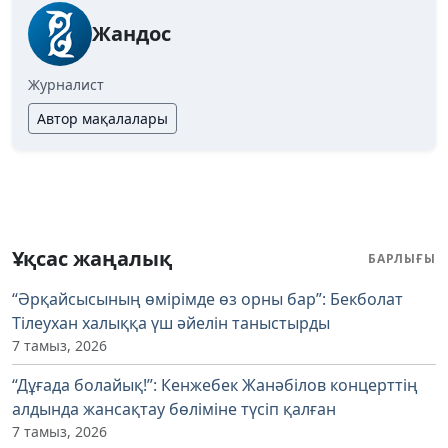
Жандос
Журналист
Автор мақалалары
Ұқсас жаңалық
БАРЛЫҒЫ
“Әрқайсысының өмірімде өз орны бар”: Бекболат
Тілеухан халыққа үш әйелін таныстырды
7 тамыз, 2026
“Дұғада болайық!”: Кенжебек Жанәбілов концерттің
алдында жансақтау бөліміне түсіп қалған
7 тамыз, 2026