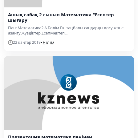
Ашық сабақ 2 сынып Математика "Есептер
шығару"
Пән: Математика2.А.Бөлім Екі таңбалы сандарды қосу және
азайту.Жүздіктер.ЕсепМектеп...
•
Білім
22 қаңтар 2019
Презентация математика пәнінен