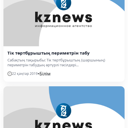
Тік төртбұрыштың периметрін табу
Сабақтың тақырыбы: Тік төртбұрыштың (шаршының)
периметрін табудың әртүрлі тәсілдері...
•
Білім
22 қаңтар 2019