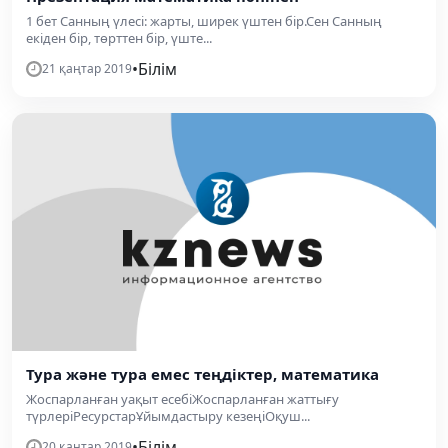
1 бет Санның үлесі: жарты, ширек үштен бір.Сен Санның
екіден бір, төрттен бір, үште...
•
Білім
21 қаңтар 2019
Тура және тура емес теңдіктер, математика
Жоспарланған уақыт есебіЖоспарланған жаттығу
түрлеріРесурстарҰйымдастыру кезеңіОқуш...
•
Білім
20 қаңтар 2019