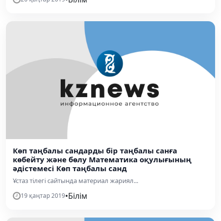
Көп таңбалы сандарды бір таңбалы санға
көбейту және бөлу Математика оқулығының
әдістемесі Көп таңбалы санд
Ұстаз тілегі сайтында материал жариял...
•
Білім
19 қаңтар 2019