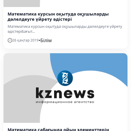
Математика курсын оқытуда оқушыларды
дәлелдеуге үйрету әдістері
Математика курсын оқытуда оқушыларды дәлелдеуге үйрету
әдістеріБағыт...
•
Білім
26 қаңтар 2019
Математика сабағында ойын элементтерін