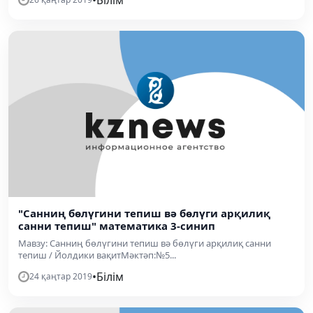
"Санниң бөлүгини тепиш вә бөлүги арқилиқ
санни тепиш" математика 3-синип
Мавзу: Санниң бөлүгини тепиш вә бөлүги арқилиқ санни
тепиш / Йолдики вақитМәктәп:№5...
•
Білім
24 қаңтар 2019