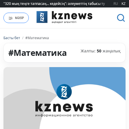
RU
KZ
Қайрат Боранбаев лауазымды қызметке тағайындалды
МӘЗІР
Басты бет
/
#Математика
#Математика
Жалпы:
50
жаңалық