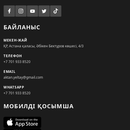
БАЙЛАНЫС
МЕКЕН-ЖАЙ
ҚР, Астана қаласы, Әбікен Бектұров көшесі, 4/3
ТЕЛЕФОН
+7 701 933 8520
EMAIL
aktan.yeltay@gmail.com
WHATSAPP
+7 701 933 8520
МОБИЛДІ ҚОСЫМША