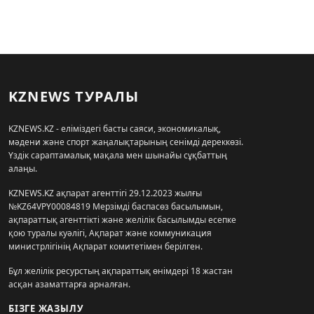
KZNEWS ТУРАЛЫ
KZNEWS.KZ - еліміздегі басты саяси, экономикалық,
мәдени және спорт жаңалықтарының сенімді дереккөзі.
Үздік сараптамалық мақала мен шынайы сұқбаттың
алаңы.
KZNEWS.KZ ақпарат агенттігі 29.12.2023 жылғы
№KZ64VPY00084819 Мерзімді баспасөз басылымын,
ақпараттық агенттікті және желілік басылымды есепке
қою туралы куәлігі, Ақпарат және коммуникация
министрлігінің Ақпарат комитетімен берілген.
Бұл желілік ресурстың ақпараттық өнімдері 18 жастан
асқан азаматтарға арналған.
БІЗГЕ ЖАЗЫЛУ