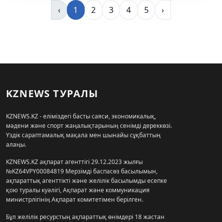
‹
1
2
3
4
5
›
KZNEWS ТУРАЛЫ
KZNEWS.KZ - еліміздегі басты саяси, экономикалық,
мәдени және спорт жаңалықтарының сенімді дереккөзі.
Үздік сараптамалық мақала мен шынайы сұқбаттың
алаңы.
KZNEWS.KZ ақпарат агенттігі 29.12.2023 жылғы
№KZ64VPY00084819 Мерзімді баспасөз басылымын,
ақпараттық агенттікті және желілік басылымды есепке
қою туралы куәлігі, Ақпарат және коммуникация
министрлігінің Ақпарат комитетімен берілген.
Бұл желілік ресурстың ақпараттық өнімдері 18 жастан