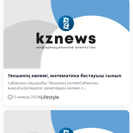
Текшенің көлемі, математика бастауыш сынып
Сабақтың тақырыбы: Текшенің көлеміСабақтың
мақсаты:Білімділік: денелердің көлемі, к...
•
Lifestyle
13 мамыр 2020