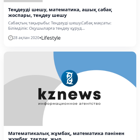
Теңдеуді шешу, математика, ашық сабақ
жоспары, теңдеу шешу
Сабақтың тақырыбы: Теңдеуді шешу.Сабақ мақсаты:
Білімділік: Оқушыларға теңдеу құруд...
•
Lifestyle
28 ақпан 2020
Математикалық жұмбақ, математика пәнінен
жұмбақ, тақпақ, жыр,