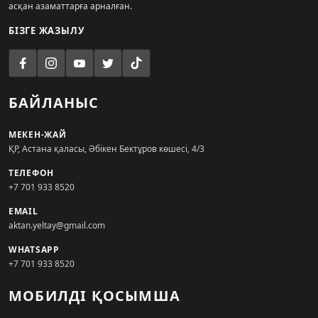
асқан азаматтарға арналған.
БІЗГЕ ЖАЗЫЛУ
БАЙЛАНЫС
МЕКЕН-ЖАЙ
ҚР, Астана қаласы, Әбікен Бектұров көшесі, 4/3
ТЕЛЕФОН
+7 701 933 8520
EMAIL
aktan.yeltay@gmail.com
WHATSAPP
+7 701 933 8520
МОБИЛДІ ҚОСЫМША