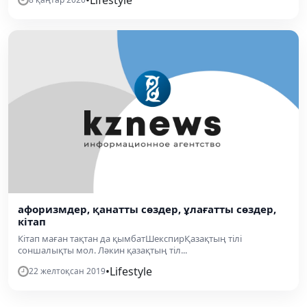
афоризмдер, қанатты сөздер, ұлағатты сөздер,
кітап
Кітап маған тақтан да қымбатШекспирҚазақтың тілі
соншалықты мол. Ләкин қазақтың тіл...
•
Lifestyle
22 желтоқсан 2019