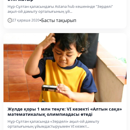
Нұр-Сұлтан қаласындағы Astana hub кешенінде "Зерделі"
ақыл-ой дамыту орталығының ұй...
•
Басты тақырып
27 қараша 2020
Жүлде қоры 1 млн теңге: VI кезекті «Алтын сақа»
математикалық олимпиадасы өтеді
Нұр-Сұлтан қаласында «Зерделі» ақыл-ой дамыту
орталығының ұйымдастыруымен VI кезект...