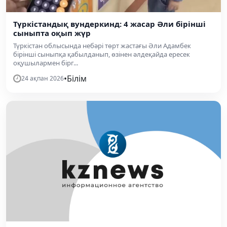
Түркістандық вундеркинд: 4 жасар Әли бірінші
сыныпта оқып жүр
Түркістан облысында небәрі төрт жастағы Әли Адамбек
бірінші сыныпқа қабылданып, өзінен әлдеқайда ересек
оқушылармен бірг...
•
Білім
24 ақпан 2026