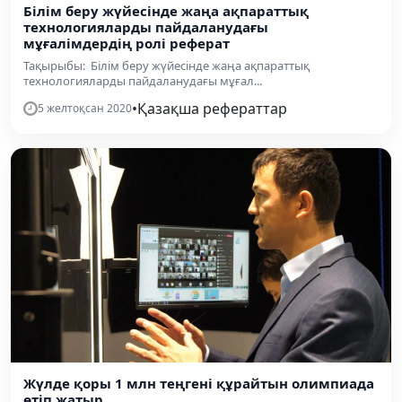
Білім беру жүйесінде жаңа ақпараттық
технологияларды пайдаланудағы
мұғалімдердің ролі реферат
Тақырыбы: Білім беру жүйесінде жаңа ақпараттық
технологияларды пайдаланудағы мұғал...
•
Қазақша рефераттар
5 желтоқсан 2020
Жүлде қоры 1 млн теңгені құрайтын олимпиада
өтіп жатыр