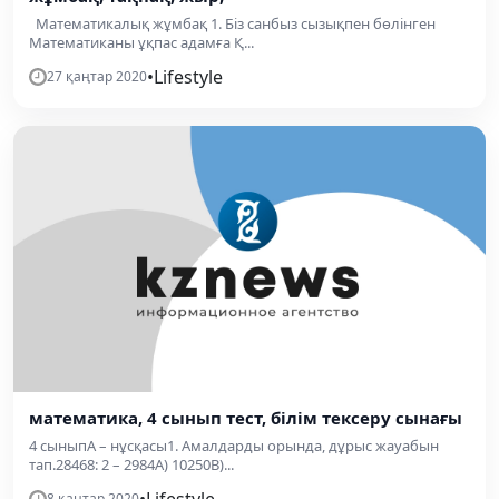
Математикалық жұмбақ 1. Біз санбыз сызықпен бөлінген
Математиканы ұқпас адамға Қ...
•
Lifestyle
27 қаңтар 2020
математика, 4 сынып тест, білім тексеру сынағы
4 сыныпА – нұсқасы1. Амалдарды орында, дұрыс жауабын
тап.28468: 2 – 2984А) 10250В)...
•
Lifestyle
8 қаңтар 2020