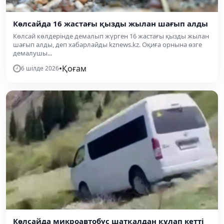
Көлсайда 16 жастағы қызды жылан шағып алды
Көлсай көлдерінде демалып жүрген 16 жастағы қызды жылан
шағып алды, деп хабарлайды kznews.kz. Оқиға орнына өзге
демалушы...
•
Қоғам
6 шілде 2026
Көлсайда микроавтобус шатқалдан құлап кетті