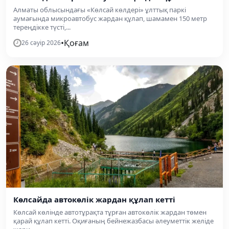
Алматы облысындағы «Көлсай көлдері» ұлттық паркі
аумағында микроавтобус жардан құлап, шамамен 150 метр
тереңдікке түсті,...
•
Қоғам
26 сәуір 2026
Көлсайда автокөлік жардан құлап кетті
Көлсай көлінде автотұрақта тұрған автокөлік жардан төмен
қарай құлап кетті. Оқиғаның бейнежазбасы әлеуметтік желіде