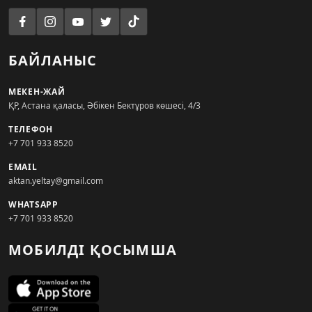
БАЙЛАНЫС
МЕКЕН-ЖАЙ
ҚР, Астана қаласы, Әбікен Бектұров көшесі, 4/3
ТЕЛЕФОН
+7 701 933 8520
EMAIL
aktan.yeltay@gmail.com
WHATSAPP
+7 701 933 8520
МОБИЛДІ ҚОСЫМША