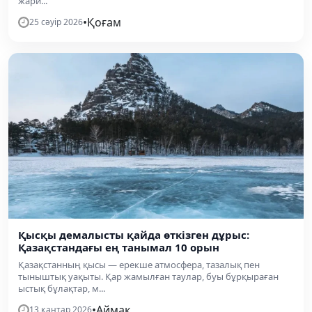
жари...
•
Қоғам
25 сәуір 2026
Қысқы демалысты қайда өткізген дұрыс:
Қазақстандағы ең танымал 10 орын
Қазақстанның қысы — ерекше атмосфера, тазалық пен
тыныштық уақыты. Қар жамылған таулар, буы бұрқыраған
ыстық бұлақтар, м...
•
Аймақ
13 қаңтар 2026