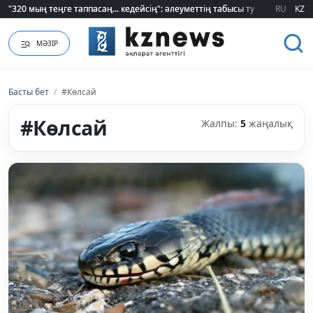
"320 мың теңге таппасаң... кедейсің": әлеуметтің табысы туралы түсінігі ө
"320 мың теңге таппасаң... кедейсің": әлеуметтің табысы туралы түсінігі ө
RU
KZ
МӘЗІР
Басты бет
/
#Көлсай
#Көлсай
Жалпы:
5
жаңалық