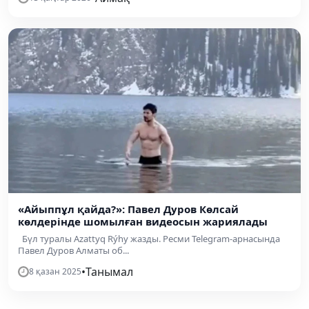
«Айыппұл қайда?»: Павел Дуров Көлсай
көлдерінде шомылған видеосын жариялады
Бүл туралы Azattyq Rýhy жазды. Ресми Telegram-арнасында
Павел Дуров Алматы об...
•
Танымал
8 қазан 2025