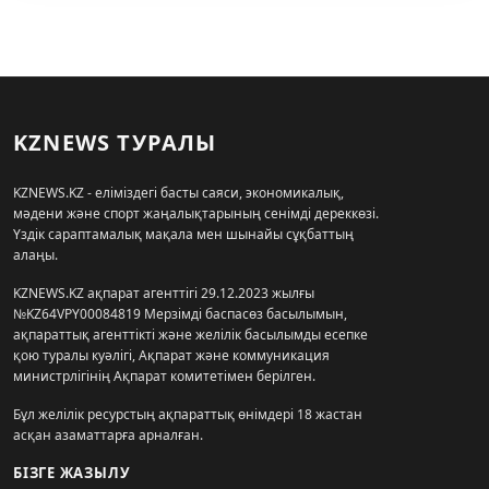
KZNEWS ТУРАЛЫ
KZNEWS.KZ - еліміздегі басты саяси, экономикалық,
мәдени және спорт жаңалықтарының сенімді дереккөзі.
Үздік сараптамалық мақала мен шынайы сұқбаттың
алаңы.
KZNEWS.KZ ақпарат агенттігі 29.12.2023 жылғы
№KZ64VPY00084819 Мерзімді баспасөз басылымын,
ақпараттық агенттікті және желілік басылымды есепке
қою туралы куәлігі, Ақпарат және коммуникация
министрлігінің Ақпарат комитетімен берілген.
Бұл желілік ресурстың ақпараттық өнімдері 18 жастан
асқан азаматтарға арналған.
БІЗГЕ ЖАЗЫЛУ