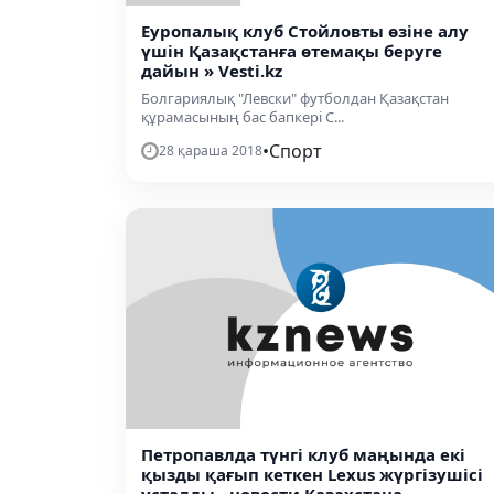
Еуропалық клуб Стойловты өзіне алу
үшін Қазақстанға өтемақы беруге
дайын » Vesti.kz
Болгариялық "Левски" футболдан Қазақстан
құрамасының бас бапкері С...
•
Спорт
28 қараша 2018
Петропавлда түнгі клуб маңында екі
қызды қағып кеткен Lexus жүргізушісі