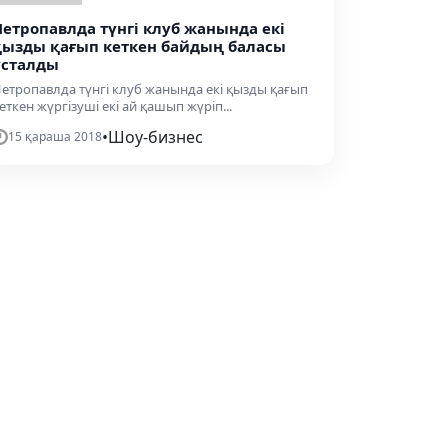
Петропавлда түнгі клуб жанында екі
қызды қағып кеткен байдың баласы
ұсталды
етропавлда түнгі клуб жанында екі қызды қағып
еткен жүргізуші екі ай қашып жүріп...
•
Шоу-бизнес
15 қараша 2018