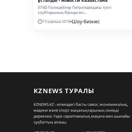
ұсталды - новости Казахстана
07:40 Полицейлер Петропавлдағы түнгі
клубтарының бірінде екі...
•
Шоу-бизнес
15 қараша 2018
KZNEWS ТУРАЛЫ
KZNEWS.KZ - еліміздегі басты саяси, экономикалық,
мәдени және спорт жаңалықтарының сенімді
дереккөзі. Үздік сараптамалық мақала мен шынайы
сұқбаттың алаңы.