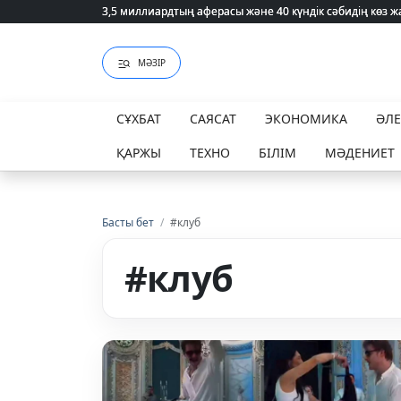
3,5 миллиардтың аферасы және 40 күндік сәбидің көз
3,5 миллиардтың аферасы және 40 күндік сәбидің көз
МӘЗІР
СҰХБАТ
САЯСАТ
ЭКОНОМИКА
ӘЛ
ҚАРЖЫ
ТЕХНО
БІЛІМ
МӘДЕНИЕТ
Басты бет
/
#клуб
#клуб