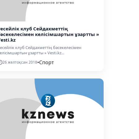
Ресейлік клуб Сейдахметтің
бәсекелесімен келісімшартын ұзартты »
esti.kz
есейлік клуб Сейдахметтің бәсекелесімен
елісімшартын ұзартты » Vesti.kz...
•
Спорт
26 желтоқсан 2018