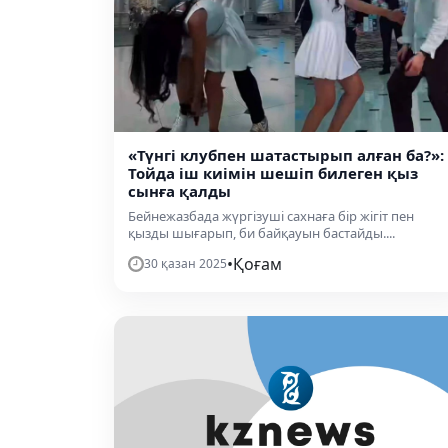
«Түнгі клубпен шатастырып алған ба?»:
Тойда іш киімін шешіп билеген қыз
сынға қалды
Бейнежазбада жүргізуші сахнаға бір жігіт пен
қызды шығарып, би байқауын бастайды....
•
Қоғам
30 қазан 2025