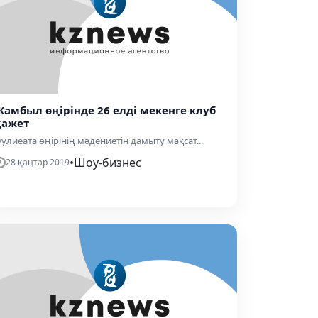
Жамбыл өңірінде 26 елді мекенге клуб
қажет
улиеата өңірінің мәдениетін дамыту мақсат...
•
Шоу-бизнес
28 қаңтар 2019