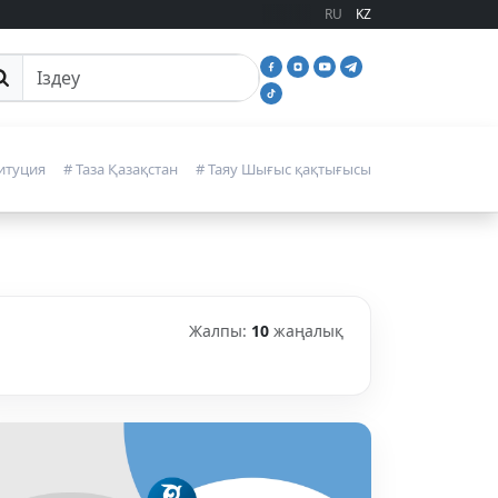
RU
KZ
йттан іздеу
итуция
# Таза Қазақстан
# Таяу Шығыс қақтығысы
Жалпы:
10
жаңалық