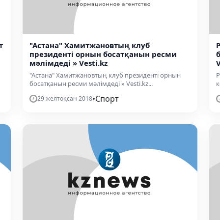
т
"Астана" Хамитжановтың клуб
президенті орнын босатқанын ресми
мәлімдеді » Vesti.kz
V
"Астана" Хамитжановтың клуб президенті орнын
Р
босатқанын ресми мәлімдеді » Vesti.kz...
к
•
Спорт
29 желтоқсан 2018