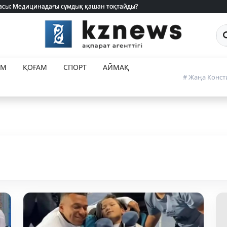
 жасы: Медицинадағы сұмдық қашан тоқтайды?
 жасы: Медицинадағы сұмдық қашан тоқтайды?
Са
ЕМ
ҚОҒАМ
СПОРТ
АЙМАҚ
# Жаңа Конст