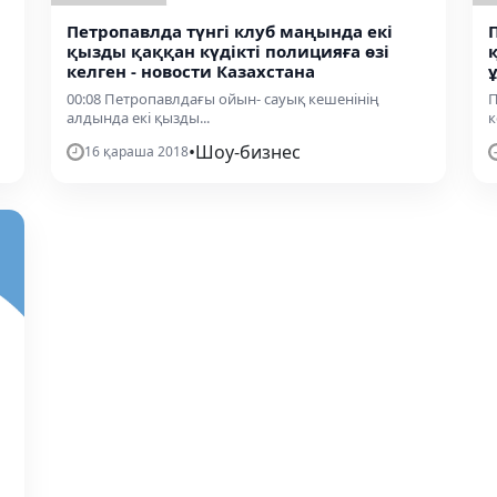
Петропавлда түнгі клуб маңында екі
қызды қаққан күдікті полицияға өзі
келген - новости Казахстана
00:08 Петропавлдағы ойын- сауық кешенінің
П
алдында екі қызды...
к
•
Шоу-бизнес
16 қараша 2018