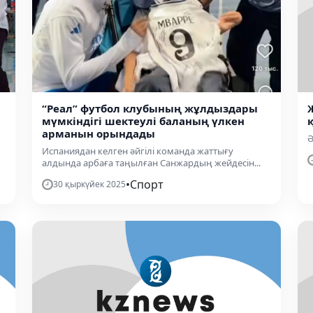
“Реал” футбол клубының жұлдыздары
мүмкіндігі шектеулі баланың үлкен
арманын орындады
Ә
Испаниядан келген әйгілі команда жаттығу
алдында арбаға таңылған Санжардың жейдесін...
•
Спорт
30 қыркүйек 2025