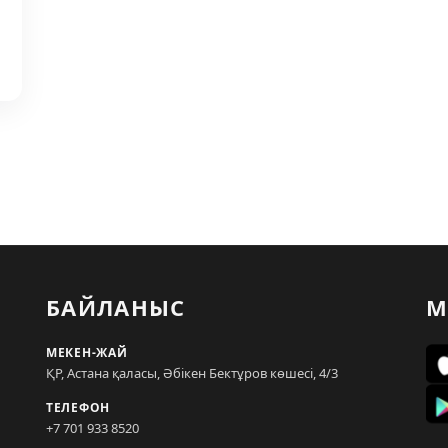
БАЙЛАНЫС
М
МЕКЕН-ЖАЙ
ҚР, Астана қаласы, Әбікен Бектұров көшесі, 4/3
ТЕЛЕФОН
+7 701 933 8520