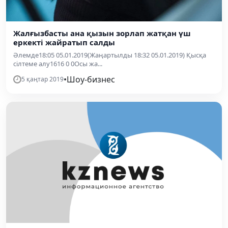
Жалғызбасты ана қызын зорлап жатқан үш
еркекті жайратып салды
Әлемде18:05 05.01.2019(Жаңартылды 18:32 05.01.2019) Қысқа
сілтеме алу1616 0 0Осы жа...
•
Шоу-бизнес
5 қаңтар 2019