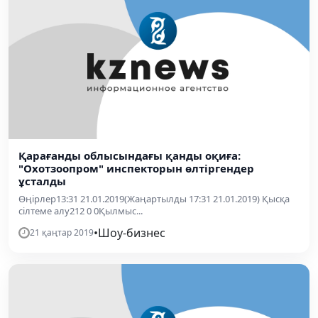
Қарағанды облысындағы қанды оқиға:
"Охотзоопром" инспекторын өлтіргендер
ұсталды
Өңірлер13:31 21.01.2019(Жаңартылды 17:31 21.01.2019) Қысқа
сілтеме алу212 0 0Қылмыс...
•
Шоу-бизнес
21 қаңтар 2019