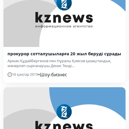
прокурор сотталушыларға 20 жыл беруді сұрады
Арман Құдайбергенов пен Нұралы Қиясов қазақстандық
мәнерлеп сырғанаушы Денис Тенді...
•
Шоу-бизнес
16 қаңтар 2019