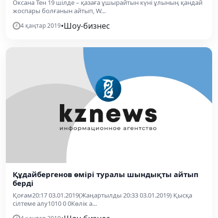
Оксана Тен 19 шілде – қазаға ұшырайтын күні ұлының қандай
жоспары болғанын айтып, W...
•
Шоу-бизнес
4 қаңтар 2019
Құдайбергенов өмірі туралы шындықты айтып
берді
Қоғам20:17 03.01.2019(Жаңартылды 20:33 03.01.2019) Қысқа
сілтеме алу1010 0 0Көлік а...