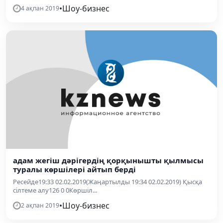
•
Шоу-бизнес
4 ақпан 2019
адам жегіш дәрігердің қорқынышты қылмысы
туралы көршілері айтып берді
Ресейде19:33 02.02.2019(Жаңартылды 19:34 02.02.2019) Қысқа
сілтеме алу126 0 0Көршіл...
•
Шоу-бизнес
2 ақпан 2019