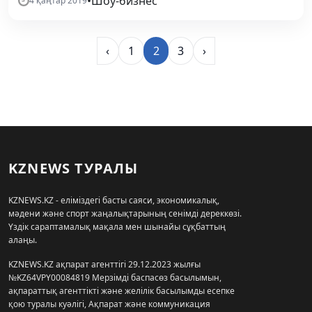
•
Шоу-бизнес
4 қаңтар 2019
‹
1
2
3
›
KZNEWS ТУРАЛЫ
KZNEWS.KZ - еліміздегі басты саяси, экономикалық,
мәдени және спорт жаңалықтарының сенімді дереккөзі.
Үздік сараптамалық мақала мен шынайы сұқбаттың
алаңы.
KZNEWS.KZ ақпарат агенттігі 29.12.2023 жылғы
№KZ64VPY00084819 Мерзімді баспасөз басылымын,
ақпараттық агенттікті және желілік басылымды есепке
қою туралы куәлігі, Ақпарат және коммуникация