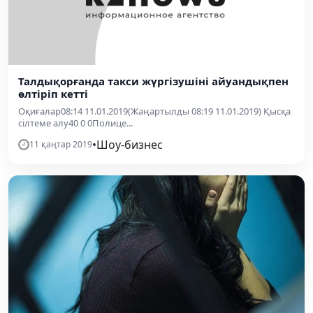
Талдықорғанда такси жүргізушіні айуандықпен
өлтіріп кетті
Оқиғалар08:14 11.01.2019(Жаңартылды 08:19 11.01.2019) Қысқа
сілтеме алу40 0 0Полице...
•
Шоу-бизнес
11 қаңтар 2019