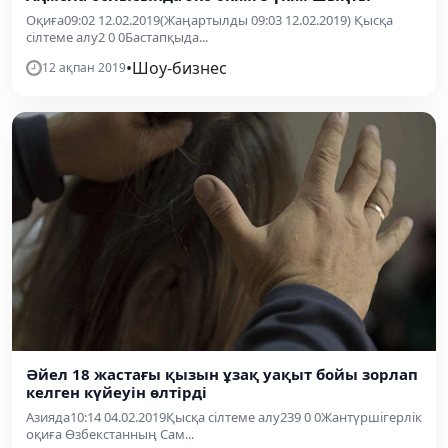
Оқиға09:02 12.02.2019(Жаңартылды 09:03 12.02.2019) Қысқа
сілтеме алу2 0 0Бастапқыда...
•
Шоу-бизнес
12 ақпан 2019
Әйел 18 жастағы қызын ұзақ уақыт бойы зорлап
келген күйеуін өлтірді
Азияда10:14 04.02.2019Қысқа сілтеме алу239 0 0Жантүршігерлік
оқиға Өзбекстанның Сам...