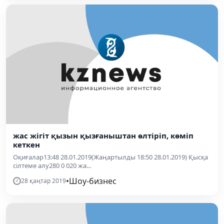
жас жігіт қызын қызғаныштан өлтіріп, көміп
кеткен
Оқиғалар13:48 28.01.2019(Жаңартылды 18:50 28.01.2019) Қысқа
сілтеме алу280 0 020 жа...
•
Шоу-бизнес
28 қаңтар 2019