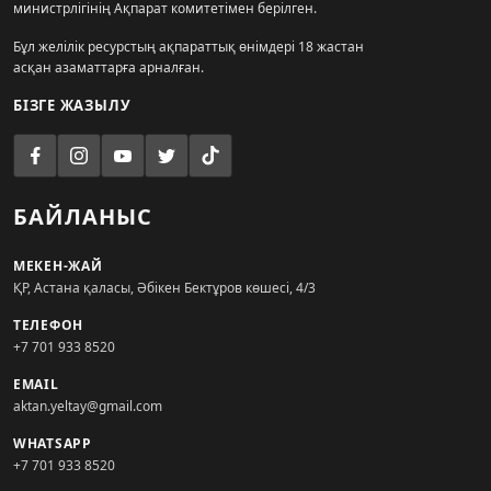
министрлігінің Ақпарат комитетімен берілген.
Бұл желілік ресурстың ақпараттық өнімдері 18 жастан
асқан азаматтарға арналған.
БІЗГЕ ЖАЗЫЛУ
БАЙЛАНЫС
МЕКЕН-ЖАЙ
ҚР, Астана қаласы, Әбікен Бектұров көшесі, 4/3
ТЕЛЕФОН
+7 701 933 8520
EMAIL
aktan.yeltay@gmail.com
WHATSAPP
+7 701 933 8520