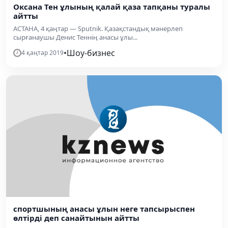
Оксана Тен ұлының қалай қаза тапқаны туралы
айтты
АСТАНА, 4 қаңтар — Sputnik. Қазақстандық мәнерлеп
сырғанаушы Денис Теннің анасы ұлы...
•
Шоу-бизнес
4 қаңтар 2019
спортшының анасы ұлын неге тапсырыспен
өлтірді деп санайтынын айтты