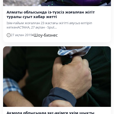
Алматы облысында із-түзсіз жоғалған жігіт
туралы суыт хабар жетті
Ізім-ғайым жоғалған 23 жастағы жігітті аяусыз өлтіріп
кеткенАСТАНА, 27 ақпан - Sput...
•
Шоу-бизнес
27 ақпан 2019
Ақмола облысында экс-әкімге үкім шықты