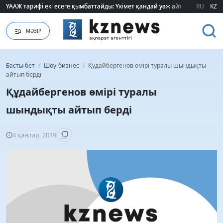
ҮААЖ тарифі екі есеге қымбаттайды: Үкімет қандай уәж айтады?
ҮААЖ тарифі екі есеге қымбаттайды: Үкімет қандай уәж айтады?
RU
KZ
МӘЗІР
Басты бет
/
Шоу-бизнес
/
Құдайбергенов өмірі туралы шындықты
айтып берді
Құдайбергенов өмірі туралы
шындықты айтып берді
4 қаңтар, 2019