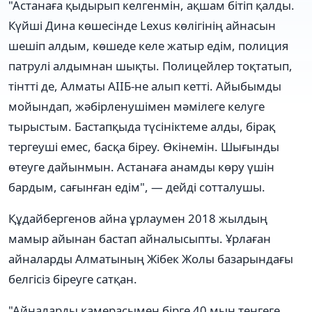
"Астанаға қыдырып келгенмін, ақшам бітіп қалды.
Күйші Дина көшесінде Lexus көлігінің айнасын
шешіп алдым, көшеде келе жатыр едім, полиция
патрулі алдымнан шықты. Полицейлер тоқтатып,
тінтті де, Алматы АІІБ-не алып кетті. Айыбымды
мойындап, жәбірленушімен мәмілеге келуге
тырыстым. Бастапқыда түсініктеме алды, бірақ
тергеуші емес, басқа біреу. Өкінемін. Шығынды
өтеуге дайынмын. Астанаға анамды көру үшін
бардым, сағынған едім", — дейді сотталушы.
Құдайбергенов айна ұрлаумен 2018 жылдың
мамыр айынан бастап айналысыпты. Ұрлаған
айналарды Алматының Жібек Жолы базарындағы
белгісіз біреуге сатқан.
"Айналарды камерасымен бірге 40 мың теңгеге