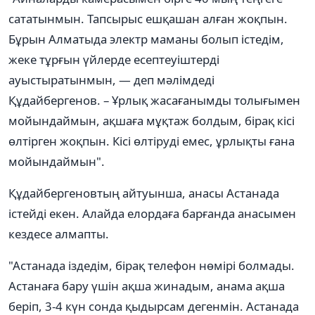
сататынмын. Тапсырыс ешқашан алған жоқпын.
Бұрын Алматыда электр маманы болып істедім,
жеке тұрғын үйлерде есептеуіштерді
ауыстыратынмын, — деп мәлімдеді
Құдайбергенов. – Ұрлық жасағанымды толығымен
мойындаймын, ақшаға мұқтаж болдым, бірақ кісі
өлтірген жоқпын. Кісі өлтіруді емес, ұрлықты ғана
мойындаймын".
Құдайбергеновтың айтуынша, анасы Астанада
істейді екен. Алайда елордаға барғанда анасымен
кездесе алмапты.
"Астанада іздедім, бірақ телефон нөмірі болмады.
Астанаға бару үшін ақша жинадым, анама ақша
беріп, 3-4 күн сонда қыдырсам дегенмін. Астанада