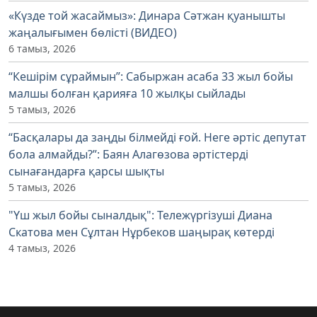
«Күзде той жасаймыз»: Динара Сәтжан қуанышты
жаңалығымен бөлісті (ВИДЕО)
6 тамыз, 2026
“Кешірім сұраймын”: Сабыржан асаба 33 жыл бойы
малшы болған қарияға 10 жылқы сыйлады
5 тамыз, 2026
“Басқалары да заңды білмейді ғой. Неге әртіс депутат
бола алмайды?”: Баян Алагөзова әртістерді
сынағандарға қарсы шықты
5 тамыз, 2026
"Үш жыл бойы сыналдық": Тележүргізуші Диана
Скатова мен Сұлтан Нұрбеков шаңырақ көтерді
4 тамыз, 2026