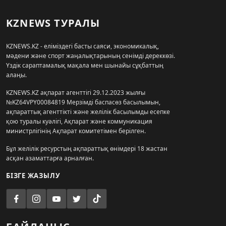
KZNEWS ТУРАЛЫ
KZNEWS.KZ - еліміздегі басты саяси, экономикалық,
мәдени және спорт жаңалықтарының сенімді дереккөзі.
Үздік сараптамалық мақала мен шынайы сұқбаттың
алаңы.
KZNEWS.KZ ақпарат агенттігі 29.12.2023 жылғы
№KZ64VPY00084819 Мерзімді баспасөз басылымын,
ақпараттық агенттікті және желілік басылымды есепке
қою туралы куәлігі, Ақпарат және коммуникация
министрлігінің Ақпарат комитетімен берілген.
Бұл желілік ресурстың ақпараттық өнімдері 18 жастан
асқан азаматтарға арналған.
БІЗГЕ ЖАЗЫЛУ