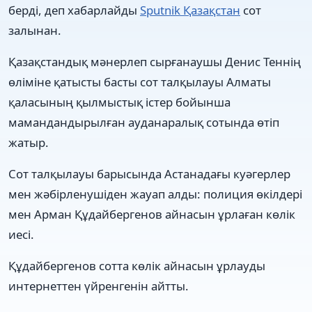
берді, деп хабарлайды
Sputnik Қазақстан
сот
залынан.
Қазақстандық мәнерлеп сырғанаушы Денис Теннің
өліміне қатысты басты сот талқылауы Алматы
қаласының қылмыстық істер бойынша
мамандандырылған ауданаралық сотында өтіп
жатыр.
Сот талқылауы барысында Астанадағы куәгерлер
мен жәбірленушіден жауап алды: полиция өкілдері
мен Арман Құдайбергенов айнасын ұрлаған көлік
иесі.
Құдайбергенов сотта көлік айнасын ұрлауды
интернеттен үйренгенін айтты.