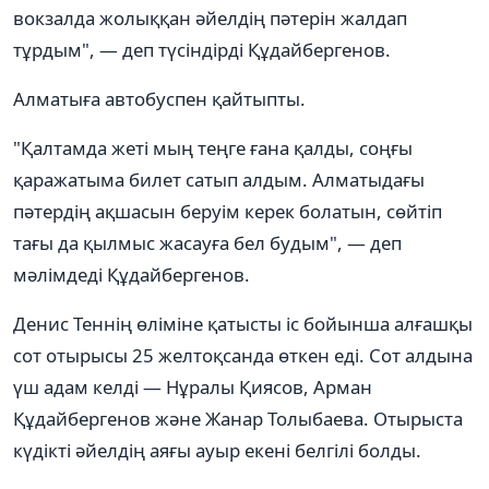
вокзалда жолыққан әйелдің пәтерін жалдап
тұрдым", — деп түсіндірді Құдайбергенов.
Алматыға автобуспен қайтыпты.
"Қалтамда жеті мың теңге ғана қалды, соңғы
қаражатыма билет сатып алдым. Алматыдағы
пәтердің ақшасын беруім керек болатын, сөйтіп
тағы да қылмыс жасауға бел будым", — деп
мәлімдеді Құдайбергенов.
Денис Теннің өліміне қатысты іс бойынша алғашқы
сот отырысы 25 желтоқсанда өткен еді. Сот алдына
үш адам келді — Нұралы Қиясов, Арман
Құдайбергенов және Жанар Толыбаева. Отырыста
күдікті әйелдің аяғы ауыр екені белгілі болды.