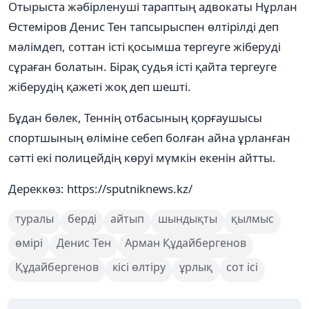
Отырыста жәбірленуші тараптың адвокаты Нұрлан
Өстеміров Денис Тен тапсырыспен өлтірілді деп
мәлімдеп, соттан істі қосымша тергеуге жіберуді
сұраған болатын. Бірақ судья істі қайта тергеуге
жіберудің қажеті жоқ деп шешті.
Бұдан бөлек, Теннің отбасының қорғаушысы
спортшының өліміне себеп болған айна ұрланған
сәтті екі полицейдің көруі мүмкін екенін айтты.
Дереккөз: https://sputniknews.kz/
туралы
берді
айтып
шындықты
қылмыс
өмірі
Денис Тен
Арман Құдайбергенов
Құдайбергенов
кісі өлтіру
ұрлық
сот ісі