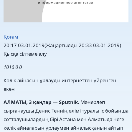
Қоғам
20:17 03.01.2019
(Жаңартылды 20:33 03.01.2019)
Қысқа сілтеме алу
1010
0
0
Көлік айнасын ұрлауды интернеттен үйренген
екен
АЛМАТЫ, 3 қаңтар — Sputnik.
Мәнерлеп
сырғанаушы Денис Теннің өлімі туралы іс бойынша
сотталушылардың бірі Астана мен Алматыда неге
көлік айналарын ұрлаумен айналысқанын айтып