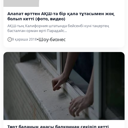
Алапат өрттен АҚШ-та бір қала тұтасымен жоқ
болып кетті (фото, видео)
АҚШ-тың Калифорния штатында бейсенбі күні таңертең
басталған орман өрті Парадайс...
•
Шоу-бизнес
9 қараша 2018
Төрт баланың анасы балконнан секіріп кетті