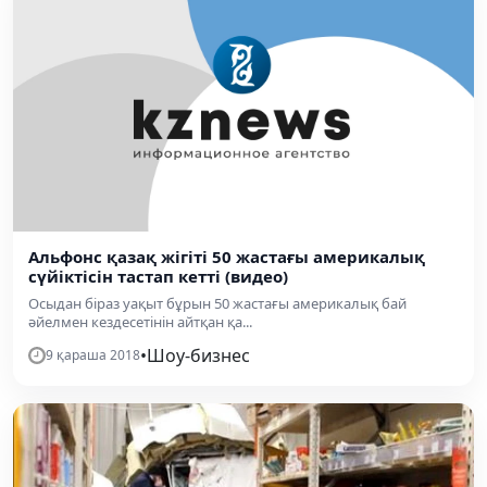
Альфонс қазақ жігіті 50 жастағы америкалық
сүйіктісін тастап кетті (видео)
Осыдан біраз уақыт бұрын 50 жастағы америкалық бай
әйелмен кездесетінін айтқан қа...
•
Шоу-бизнес
9 қараша 2018