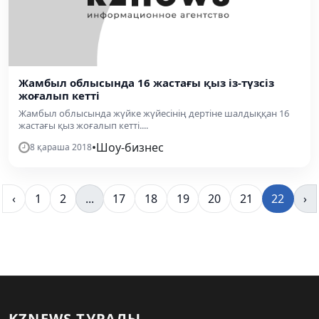
Жамбыл облысында 16 жастағы қыз із-түзсіз
жоғалып кетті
Жамбыл облысында жүйке жүйесінің дертіне шалдыққан 16
жастағы қыз жоғалып кетті....
•
Шоу-бизнес
8 қараша 2018
‹
1
2
...
17
18
19
20
21
22
›
KZNEWS ТУРАЛЫ