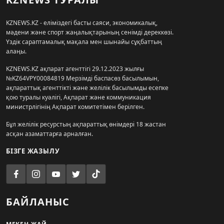
KZNEWS.KZ - еліміздегі басты саяси, экономикалық,
мәдени және спорт жаңалықтарының сенімді дереккөзі.
Үздік сараптамалық мақала мен шынайы сұқбаттың
алаңы.
KZNEWS.KZ ақпарат агенттігі 29.12.2023 жылғы
№KZ64VPY00084819 Мерзімді баспасөз басылымын,
ақпараттық агенттікті және желілік басылымды есепке
қою туралы куәлігі, Ақпарат және коммуникация
министрлігінің Ақпарат комитетімен берілген.
Бұл желілік ресурстың ақпараттық өнімдері 18 жастан
асқан азаматтарға арналған.
БІЗГЕ ЖАЗЫЛУ
БАЙЛАНЫС