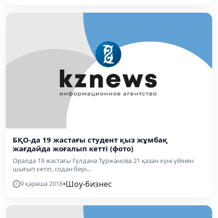
БҚО-да 19 жастағы студент қыз жұмбақ
жағдайда жоғалып кетті (фото)
Оралда 19 жастағы Гүлдана Тұржанова 21 қазан күні үйінен
шығып кетіп, содан бері...
•
Шоу-бизнес
9 қараша 2018