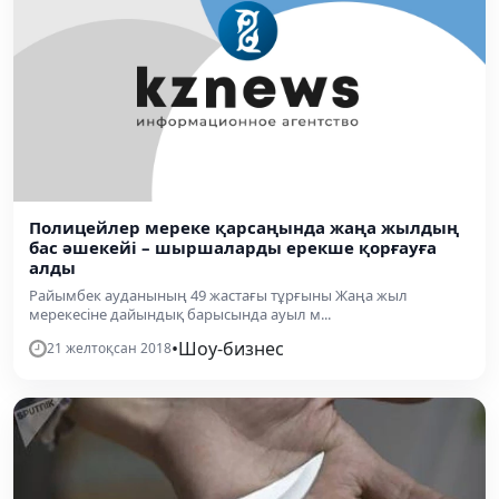
Полицейлер мереке қарсаңында жаңа жылдың
бас әшекейі – шыршаларды ерекше қорғауға
алды
Райымбек ауданының 49 жастағы тұрғыны Жаңа жыл
мерекесіне дайындық барысында ауыл м...
•
Шоу-бизнес
21 желтоқсан 2018