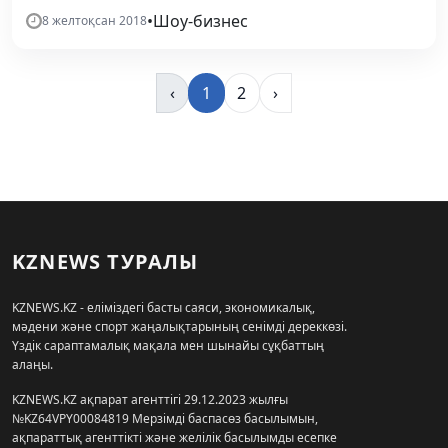
•
Шоу-бизнес
8 желтоқсан 2018
‹
1
2
›
KZNEWS ТУРАЛЫ
KZNEWS.KZ - еліміздегі басты саяси, экономикалық,
мәдени және спорт жаңалықтарының сенімді дереккөзі.
Үздік сараптамалық мақала мен шынайы сұқбаттың
алаңы.
KZNEWS.KZ ақпарат агенттігі 29.12.2023 жылғы
№KZ64VPY00084819 Мерзімді баспасөз басылымын,
ақпараттық агенттікті және желілік басылымды есепке