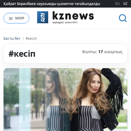
Қайрат Боранбаев лауазымды қызметке тағайындалды
Қайрат Боранбаев лауазымды қызметке тағайындалды
RU
KZ
МӘЗІР
Басты бет
/
#кесіп
#кесіп
Жалпы:
17
жаңалық