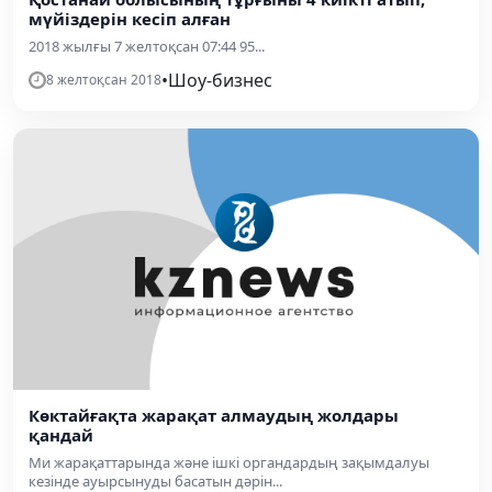
мүйіздерін кесіп алған
2018 жылғы 7 желтоқсан 07:44 95...
•
Шоу-бизнес
8 желтоқсан 2018
Көктайғақта жарақат алмаудың жолдары
қандай
Ми жарақаттарында және ішкі органдардың зақымдалуы
кезінде ауырсынуды басатын дәрін...