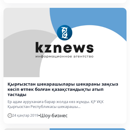
Қырғызстан шекарашылары шекараны заңсыз
кесіп өтпек болған қазақстандықты атып
тастады
Ер адам ауруханаға барар жолда көз жұмды. ҚР ҰҚК
Қырғызстан Республикасы шекарашы...
•
Шоу-бизнес
24 қаңтар 2019