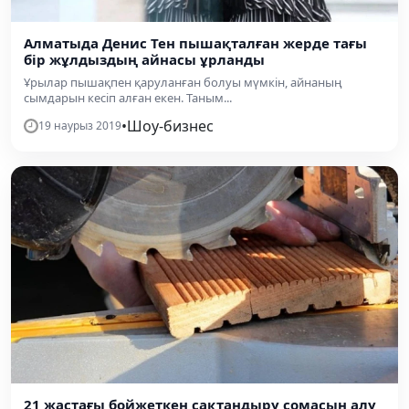
Алматыда Денис Тен пышақталған жерде тағы
бір жұлдыздың айнасы ұрланды
Ұрылар пышақпен қаруланған болуы мүмкін, айнаның
сымдарын кесіп алған екен. Таным...
•
Шоу-бизнес
19 наурыз 2019
​21 жастағы бойжеткен сақтандыру сомасын алу