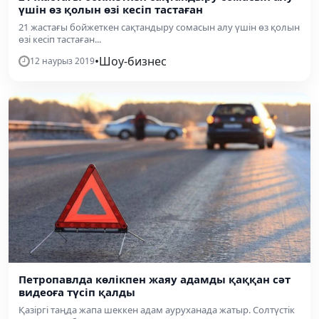
үшін өз қолын өзі кесіп тастаған
​21 жастағы бойжеткен сақтандыру сомасын алу үшін өз қолын
өзі кесіп тастаған...
•
Шоу-бизнес
12 наурыз 2019
Петропавлда көлікпен жаяу адамды қаққан сәт
видеоға түсіп қалды
Қазіргі таңда жапа шеккен адам ауруханада жатыр. Солтүстік