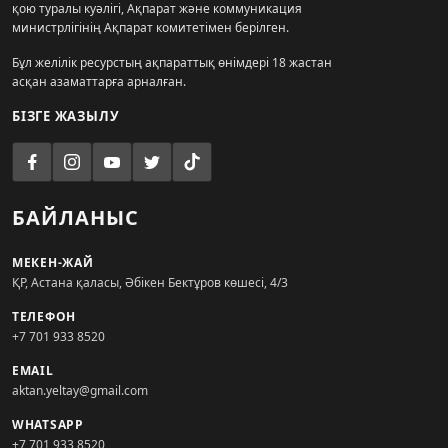
қою туралы куәлігі, Ақпарат және коммуникация
министрлігінің Ақпарат комитетімен берілген.
Бұл желілік ресурстың ақпараттық өнімдері 18 жастан
асқан азаматтарға арналған.
БІЗГЕ ЖАЗЫЛУ
БАЙЛАНЫС
МЕКЕН-ЖАЙ
ҚР, Астана қаласы, Әбікен Бектұров көшесі, 4/3
ТЕЛЕФОН
+7 701 933 8520
EMAIL
aktan.yeltay@gmail.com
WHATSAPP
+7 701 933 8520