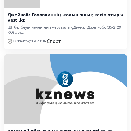
Джейкобс Головкиннің жолын ашық кесіп отыр »
Vesti.kz
IBF белбеуін иеленген америкалық Дэниэл Джейкобс (35-2, 29
КО) орт...
•
Спорт
12 желтоқсан 2018
Қостанай облысының тұрғыны 4 киікті атып,