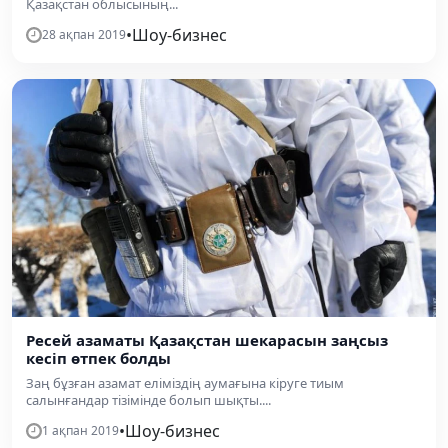
Қазақстан облысының...
•
Шоу-бизнес
28 ақпан 2019
Ресей азаматы Қазақстан шекарасын заңсыз
кесіп өтпек болды
Заң бұзған азамат еліміздің аумағына кіруге тиым
салынғандар тізімінде болып шықты....
•
Шоу-бизнес
1 ақпан 2019