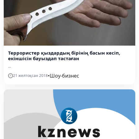
Террористер қыздардың бірінің басын кесіп,
екіншісін бауыздап тастаған
...
•
Шоу-бизнес
21 желтоқсан 2018