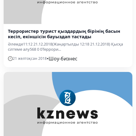
Террористер турист қыздардың бірінің басын
кесіп, екіншісін бауыздап тастады
Әлемде11:12 21.12.2018(Жаңартылды 12:18 21.12.2018) Қысқа
сілтеме алу568 0 0Террори...
•
Шоу-бизнес
21 желтоқсан 2018