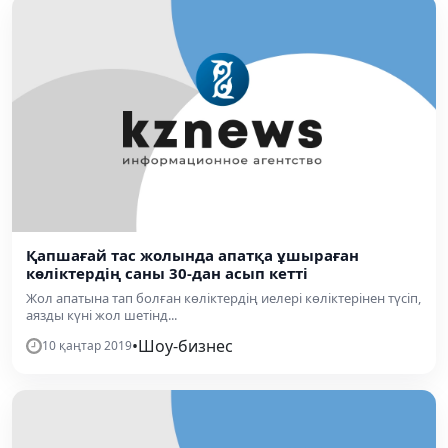
Қапшағай тас жолында апатқа ұшыраған
көліктердің саны 30-дан асып кетті
Жол апатына тап болған көліктердің иелері көліктерінен түсіп,
аязды күні жол шетінд...
•
Шоу-бизнес
10 қаңтар 2019