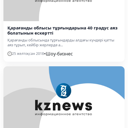
Қарағанды облысы тұрғындарына 40 градус аяз
болатынын ескертті
Қарағанды облысында тұрғындарды алдағы күндері қатты
аяз тұрып, кейбір жерлерде а...
•
Шоу-бизнес
25 желтоқсан 2018