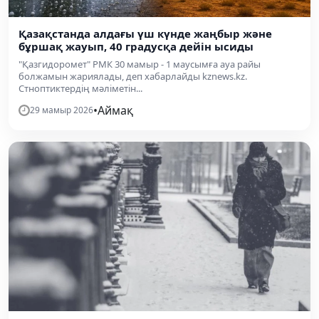
Қазақстанда алдағы үш күнде жаңбыр және
бұршақ жауып, 40 градусқа дейін ысиды
"Қазгидоромет" РМК 30 мамыр - 1 маусымға ауа райы
болжамын жариялады, деп хабарлайды kznews.kz.
Стноптиктердің мәліметін...
•
Аймақ
29 мамыр 2026