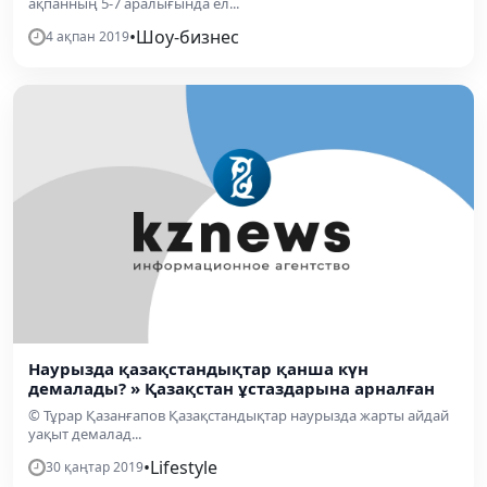
ақпанның 5-7 аралығында ел...
•
Шоу-бизнес
4 ақпан 2019
Наурызда қазақстандықтар қанша күн
демалады? » Қазақстан ұстаздарына арналған
© Тұрар Қазанғапов Қазақстандықтар наурызда жарты айдай
уақыт демалад...
•
Lifestyle
30 қаңтар 2019