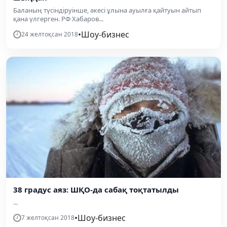
Баланың түсіндіруінше, әкесі ұлына ауылға қайтуын айтып
қана үлгерген. РФ Хабаров...
•
Шоу-бизнес
24 желтоқсан 2018
38 градус аяз: ШҚО-да сабақ тоқтатылды
...
•
Шоу-бизнес
7 желтоқсан 2018