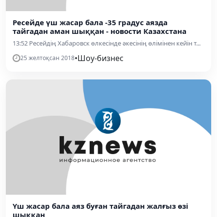
Ресейде үш жасар бала -35 градус аязда
тайгадан аман шыққан - новости Казахстана
13:52 Ресейдің Хабаровск өлкесінде әкесінің өлімінен кейін т...
•
Шоу-бизнес
25 желтоқсан 2018
Үш жасар бала аяз буған тайгадан жалғыз өзі
шыққан