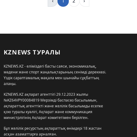
‹
1
2
›
KZNEWS ТУРАЛЫ
KZNEWS.KZ - еліміздегі басты саяси, экономикалық,
мәдени және спорт жаңалықтарының сенімді дереккөзі.
Үздік сараптамалық мақала мен шынайы сұқбаттың
алаңы.
KZNEWS.KZ ақпарат агенттігі 29.12.2023 жылғы
№KZ64VPY00084819 Мерзімді баспасөз басылымын,
ақпараттық агенттікті және желілік басылымды есепке
қою туралы куәлігі, Ақпарат және коммуникация
министрлігінің Ақпарат комитетімен берілген.
Бұл желілік ресурстың ақпараттық өнімдері 18 жастан
асқан азаматтарға арналған.