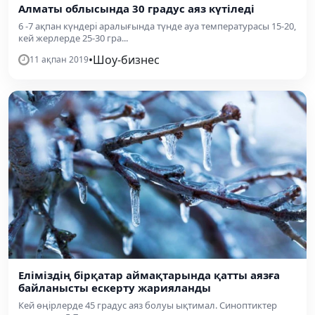
Алматы облысында 30 градус аяз күтіледі
6 -7 ақпан күндері аралығында түнде ауа температурасы 15-20,
кей жерлерде 25-30 гра...
•
Шоу-бизнес
11 ақпан 2019
Еліміздің бірқатар аймақтарында қатты аязға
байланысты ескерту жарияланды
Кей өңірлерде 45 градус аяз болуы ықтимал. Синоптиктер