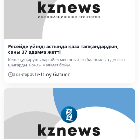
Ресейде үйінді астында қаза тапқандардың
саны 37 адамға жетті
Кеше құтқарушылар әйел мен оның екі баласының денесін
шығарды. Соңғы мәлімет бойы...
•
Шоу-бизнес
3 қаңтар 2019