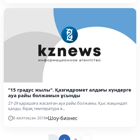
"15 градус жылы". Қазгидромет алдағы күндерге
ауа райы болжамын ұсынды
27-29 қарашаға жасалған ауа райы болжамы. Қыс жақындап
қалды, бірақ температура ә...
•
Шоу-бизнес
6 желтоқсан 2018