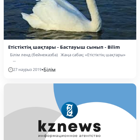
Етістіктің шақтары - Бастауыш сынып - Bilim
Білім ленд (бейнежазба) Жаңа сабақ: «Етістіктің шақтары»
...
•
Білім
27 наурыз 2019