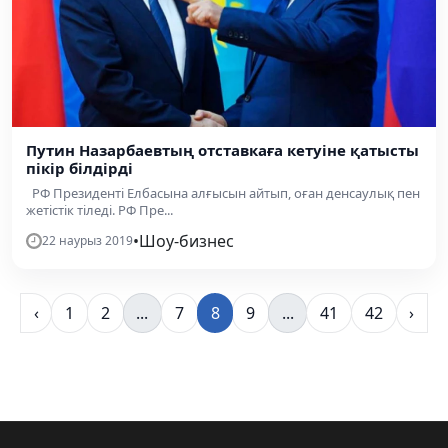
Путин Назарбаевтың отставкаға кетуіне қатысты
пікір білдірді
РФ Президенті Елбасына алғысын айтып, оған денсаулық пен
жетістік тіледі. РФ Пре...
•
Шоу-бизнес
22 наурыз 2019
‹
1
2
...
7
8
9
...
41
42
›