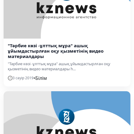
"Тәрбие көзі -ұлттық мұра" ашық
ұйымдастырлған оқу қызметінің видео
материалдары
"Тәрбие көзі -ұлттық мұра" ашық ұйымдастырлған оқу
қызметінің видео материалдары h...
•
Білім
3 сәуір 2019