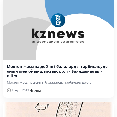
Мектеп жасына дейінгі балаларды тәрбиелеуде
ойын мен ойыншықтың ролі - Баяндамалар -
Bilim
Мектеп жасына дейінгі балаларды тәрбиелеуде о...
•
Білім
4 сәуір 2019