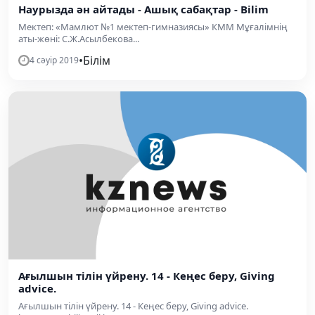
Наурызда ән айтады - Ашық сабақтар - Bilim
Мектеп: «Мамлют №1 мектеп-гимназиясы» КММ Мұғалімнің
аты-жөні: С.Ж.Асылбекова...
•
Білім
4 сәуір 2019
Ағылшын тілін үйрену. 14 - Кеңес беру, Giving
advice.
Ағылшын тілін үйрену. 14 - Кеңес беру, Giving advice.