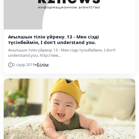
Ағылшын тілін үйрену. 13 - Мен сізді
түсінбеймін, I don’t understand you.
Ағылшын тілін үйрену. 13 - Мен сізді түсінбеймін, I don’t
understand you. http://ww...
•
Білім
2 сәуір 2019