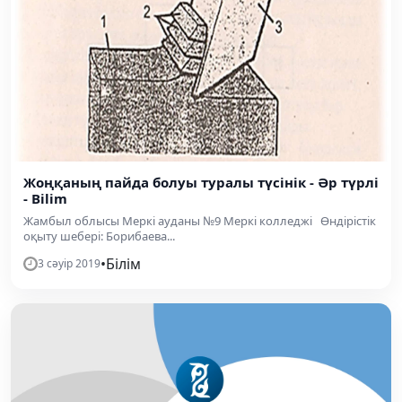
Жоңқаның пайда болуы туралы түсінік - Әр түрлі
- Bilim
Жамбыл облысы Меркі ауданы №9 Меркі колледжі Өндірістік
оқыту шебері: Борибаева...
•
Білім
3 сәуір 2019