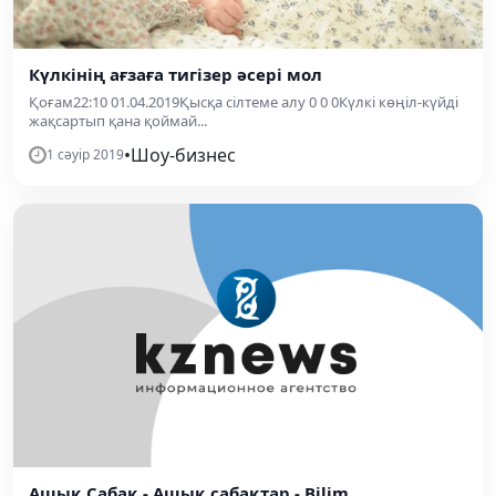
Күлкінің ағзаға тигізер әсері мол
Қоғам22:10 01.04.2019Қысқа сілтеме алу 0 0 0Күлкі көңіл-күйді
жақсартып қана қоймай...
•
Шоу-бизнес
1 сәуір 2019
Ашық Сабақ - Ашық сабақтар - Bilim