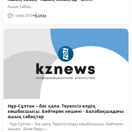
Ашық Сабақ...
•
Білім
1 сәуір 2019
Нұр-Сұлтан – бас қала. Тәуелсіз елдің
көшбасшысы. Бәйтерек кешені - Балабақшадағы
ашық сабақтар
Нұр-Сұлтан – бас қала. Тәуелсіз елдің көшбасшысы. Бәйтерек
кешені Білім беру с...