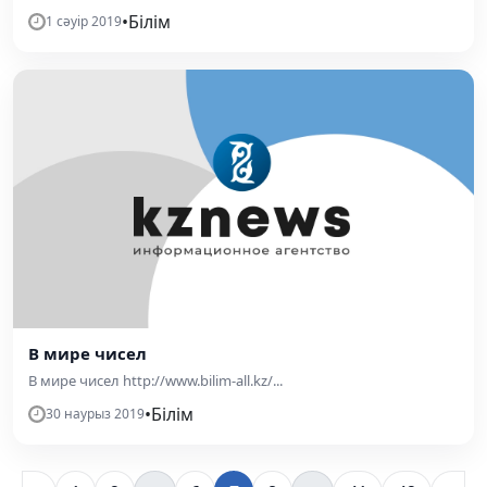
•
Білім
1 сәуір 2019
В мире чисел
В мире чисел http://www.bilim-all.kz/...
•
Білім
30 наурыз 2019