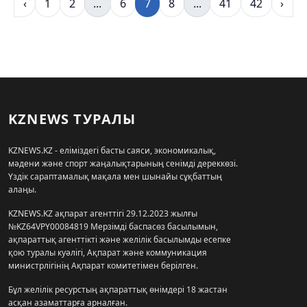
‹
1
2
...
6
7
8
...
41
42
›
KZNEWS ТУРАЛЫ
KZNEWS.KZ - еліміздегі басты саяси, экономикалық,
мәдени және спорт жаңалықтарының сенімді дереккөзі.
Үздік сараптамалық мақала мен шынайы сұқбаттың
алаңы.
KZNEWS.KZ ақпарат агенттігі 29.12.2023 жылғы
№KZ64VPY00084819 Мерзімді баспасөз басылымын,
ақпараттық агенттікті және желілік басылымды есепке
қою туралы куәлігі, Ақпарат және коммуникация
министрлігінің Ақпарат комитетімен берілген.
Бұл желілік ресурстың ақпараттық өнімдері 18 жастан
асқан азаматтарға арналған.