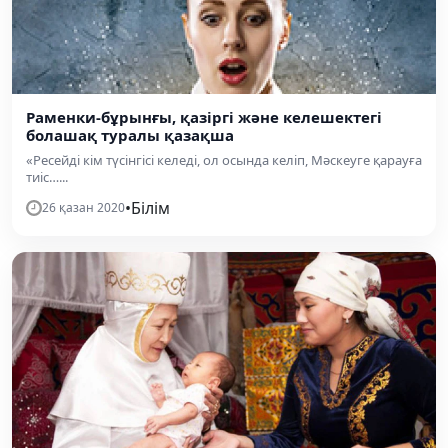
Раменки-бұрынғы, қазіргі және келешектегі
болашақ туралы қазақша
«Ресейді кім түсінгісі келеді, ол осында келіп, Мәскеуге қарауға
тиіс…...
•
Білім
26 қазан 2020