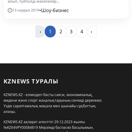
алып, түйткілді мәселелер...
•
Шоу-бизнес
13 наурыз 2019
‹
1
2
3
4
›
KZNEWS ТУРАЛЫ
KZNEWS.KZ - еліміздегі басты саяси, экономикалық,
мәдени және спорт жаңалықтарының сенімді дереккөзі.
Үздік сараптамалық мақала мен шынайы сұқбаттың
алаңы.
KZNEWS.KZ ақпарат агенттігі 29.12.2023 жылғы
№KZ64VPY00084819 Мерзімді баспасөз басылымын,