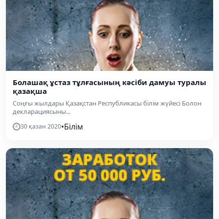
Болашақ ұстаз тұлғасының кәсіби дамуы туралы
қазақша
Соңғы жылдары Қазақстан Республикасы білім жүйесі Болон
декларациясыны...
•
Білім
30 қазан 2020