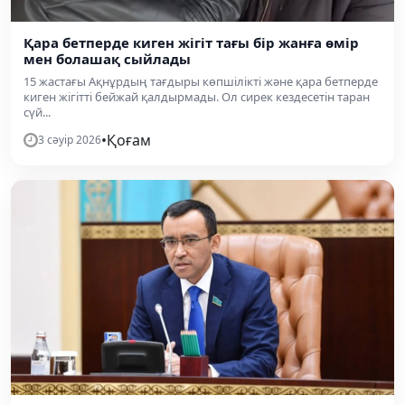
Қара бетперде киген жігіт тағы бір жанға өмір
мен болашақ сыйлады
15 жастағы Ақнұрдың тағдыры көпшілікті және қара бетперде
киген жігітті бейжай қалдырмады. Ол сирек кездесетін таран
сүй...
•
Қоғам
3 сәуір 2026