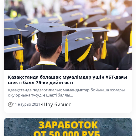
Қазақстанда болашақ мұғалімдер үшін ҰБТ-дағы
шекті балл 75-ке дейін өсті
Қазақстанда педагогикалық мамандықтар бойынша жоғары
оқу орнына түсудің шекті баллы...
•
Шоу-бизнес
11 наурыз 2021