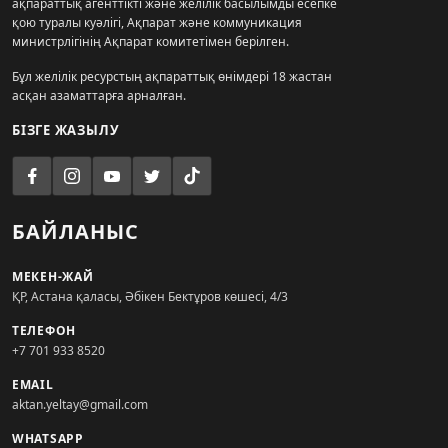
ақпараттық агенттікті және желілік басылымды есепке
қою туралы куәлігі, Ақпарат және коммуникация
министрлігінің Ақпарат комитетімен берілген.
Бұл желілік ресурстың ақпараттық өнімдері 18 жастан
асқан азаматтарға арналған.
БІЗГЕ ЖАЗЫЛУ
БАЙЛАНЫС
МЕКЕН-ЖАЙ
ҚР, Астана қаласы, Әбікен Бектұров көшесі, 4/3
ТЕЛЕФОН
+7 701 933 8520
EMAIL
aktan.yeltay@gmail.com
WHATSAPP