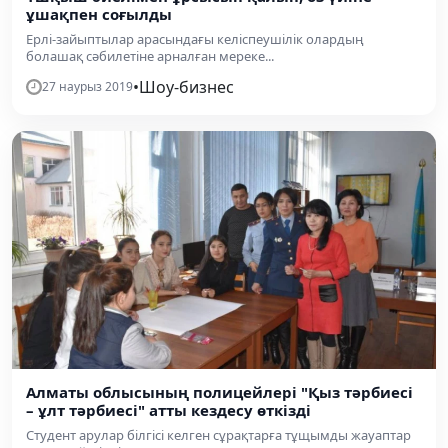
ұшақпен соғылды
Ерлі-зайыптылар арасындағы келіспеушілік олардың
болашақ сәбилетіне арналған мереке...
•
Шоу-бизнес
27 наурыз 2019
Алматы облысының полицейлері "Қыз тәрбиесі
– ұлт тәрбиесі" атты кездесу өткізді
Студент арулар білгісі келген сұрақтарға тұщымды жауаптар