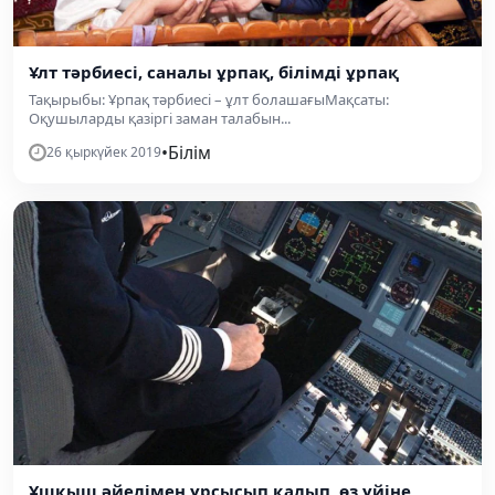
Ұлт тәрбиесі, саналы ұрпақ, білімді ұрпақ
Тақырыбы: Ұрпақ тәрбиесі – ұлт болашағыМақсаты:
Оқушыларды қазіргі заман талабын...
•
Білім
26 қыркүйек 2019
Ұшқыш әйелімен ұрсысып қалып, өз үйіне