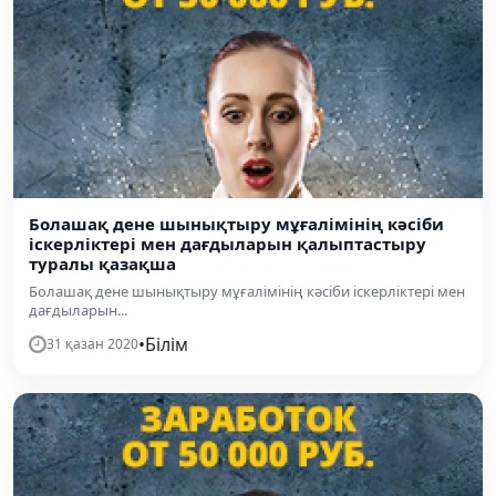
Болашақ дене шынықтыру мұғалімінің кәсіби
іскерліктері мен дағдыларын қалыптастыру
туралы қазақша
Болашақ дене шынықтыру мұғалімінің кәсіби іскерліктері мен
дағдыларын...
•
Білім
31 қазан 2020