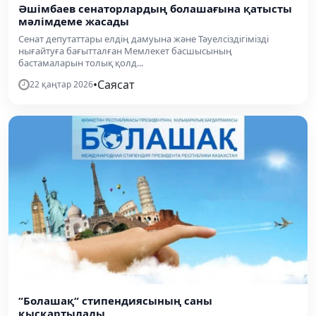
Әшімбаев сенаторлардың болашағына қатысты
мәлімдеме жасады
Сенат депутаттары елдің дамуына және Тәуелсіздігімізді
нығайтуға бағытталған Мемлекет басшысының
бастамаларын толық қолд...
•
Саясат
22 қаңтар 2026
“Болашақ“ стипендиясының саны
қысқартылады