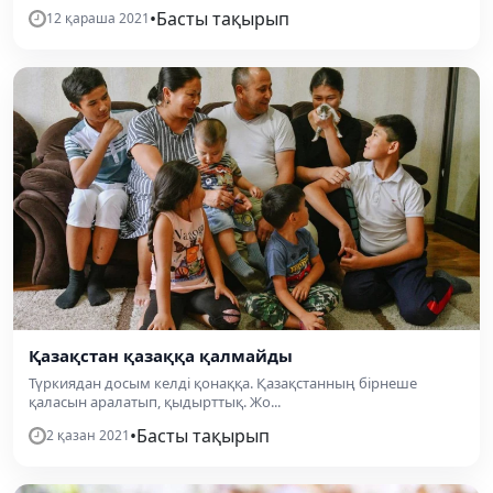
•
Басты тақырып
12 қараша 2021
Қазақстан қазаққа қалмайды
Түркиядан досым келді қонаққа. Қазақстанның бірнеше
қаласын аралатып, қыдырттық. Жо...
•
Басты тақырып
2 қазан 2021