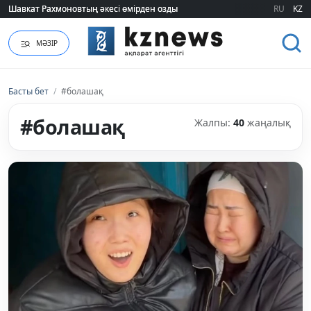
RU
KZ
«Әділет» партиясы: Қазақстан – зайырлы мемлекет, ал «Заң және тәртіп»
МӘЗІР
Басты бет
/
#болашақ
#болашақ
Жалпы:
40
жаңалық