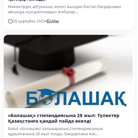
Министрдің айтуынша, келесі жылдан бастап бағдарлама
аясында «қосдипломды» жобалар...
•
Білім
28 қыркүйек 2025
«Болашақ» стипендиясына 28 жыл: Түлектер
Қазақстанға қандай пайда әкелді
Биыл «Болашақ» халықаралық стипендиясының
құрылғанына 28 жыл толды. Бағдарлама жас...