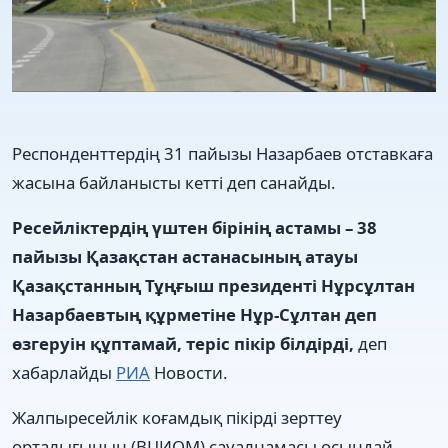
Респонденттердің 31 пайызы Назарбаев отставкаға
жасына байланысты кетті деп санайды.
Ресейліктердің үштен бірінің астамы – 38
пайызы Қазақстан астанасының атауы
Қазақстанның Тұңғыш президенті Нұрсұлтан
Назарбаевтың құрметіне Нұр-Сұлтан деп
өзгеруін құптамай, теріс пікір білдірді,
деп
хабарлайды
РИА
Новости.
Жалпыресейлік коғамдық пікірді зерттеу
орталығының (ВЦИОМ) сауалнамасы осындай