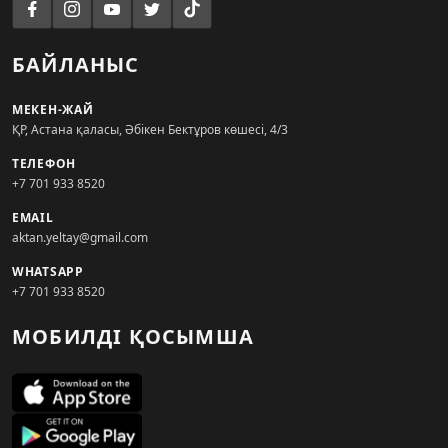
БАЙЛАНЫС
МЕКЕН-ЖАЙ
ҚР, Астана қаласы, Әбікен Бектұров көшесі, 4/3
ТЕЛЕФОН
+7 701 933 8520
EMAIL
aktan.yeltay@gmail.com
WHATSAPP
+7 701 933 8520
МОБИЛДІ ҚОСЫМША