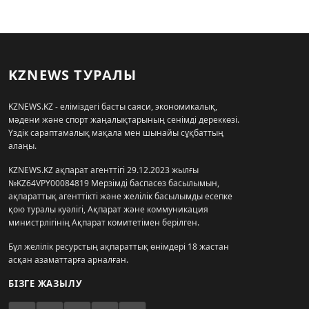
KZNEWS ТУРАЛЫ
KZNEWS.KZ - еліміздегі басты саяси, экономикалық,
мәдени және спорт жаңалықтарының сенімді дереккөзі.
Үздік сараптамалық мақала мен шынайы сұқбаттың
алаңы.
KZNEWS.KZ ақпарат агенттігі 29.12.2023 жылғы
№KZ64VPY00084819 Мерзімді баспасөз басылымын,
ақпараттық агенттікті және желілік басылымды есепке
қою туралы куәлігі, Ақпарат және коммуникация
министрлігінің Ақпарат комитетімен берілген.
Бұл желілік ресурстың ақпараттық өнімдері 18 жастан
асқан азаматтарға арналған.
БІЗГЕ ЖАЗЫЛУ