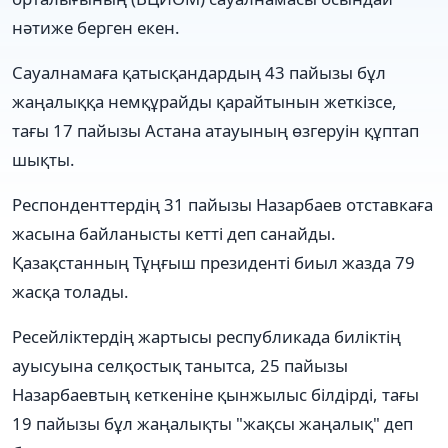
нәтиже берген екен.
Сауалнамаға қатысқандардың 43 пайызы бұл
жаңалыққа немқұрайды қарайтынын жеткізсе,
тағы 17 пайызы Астана атауының өзгеруін құптап
шықты.
Респонденттердің 31 пайызы Назарбаев отставкаға
жасына байланысты кетті деп санайды.
Қазақстанның Тұңғыш президенті биыл жазда 79
жасқа толады.
Ресейліктердің жартысы республикада биліктің
ауысуына селқостық танытса, 25 пайызы
Назарбаевтың кеткеніне қынжылыс білдірді, тағы
19 пайызы бұл жаңалықты "жақсы жаңалық" деп