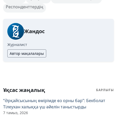
Респонденттердің
Жандос
Журналист
Автор мақалалары
Ұқсас жаңалық
БАРЛЫҒЫ
“Әрқайсысының өмірімде өз орны бар”: Бекболат
Тілеухан халыққа үш әйелін таныстырды
7 тамыз, 2026