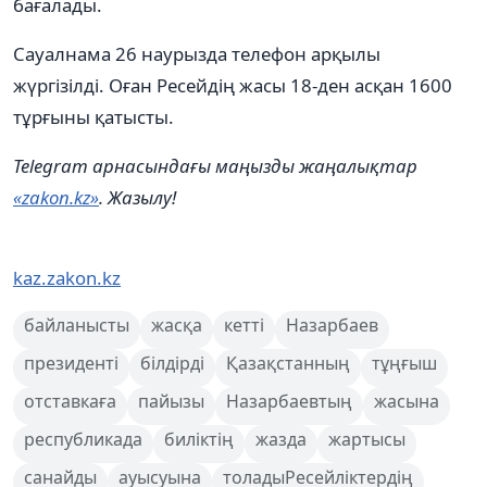
бағалады.
Сауалнама 26 наурызда телефон арқылы
жүргізілді. Оған Ресейдің жасы 18-ден асқан 1600
тұрғыны қатысты.
Telegram арнасындағы маңызды жаңалықтар
«zakon.kz»
. Жазылу!
kaz.zakon.kz
байланысты
жасқа
кетті
Назарбаев
президенті
білдірді
Қазақстанның
тұңғыш
отставкаға
пайызы
Назарбаевтың
жасына
республикада
биліктің
жазда
жартысы
санайды
ауысуына
толадыРесейліктердің