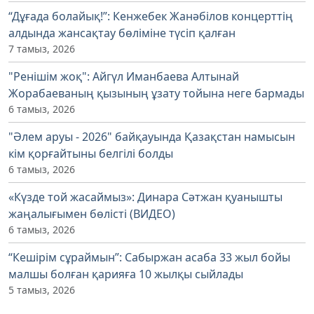
“Дұғада болайық!”: Кенжебек Жанәбілов концерттің
алдында жансақтау бөліміне түсіп қалған
7 тамыз, 2026
"Ренішім жоқ": Айгүл Иманбаева Алтынай
Жорабаеваның қызының ұзату тойына неге бармады
6 тамыз, 2026
"Әлем аруы - 2026" байқауында Қазақстан намысын
кім қорғайтыны белгілі болды
6 тамыз, 2026
«Күзде той жасаймыз»: Динара Сәтжан қуанышты
жаңалығымен бөлісті (ВИДЕО)
6 тамыз, 2026
“Кешірім сұраймын”: Сабыржан асаба 33 жыл бойы
малшы болған қарияға 10 жылқы сыйлады
5 тамыз, 2026