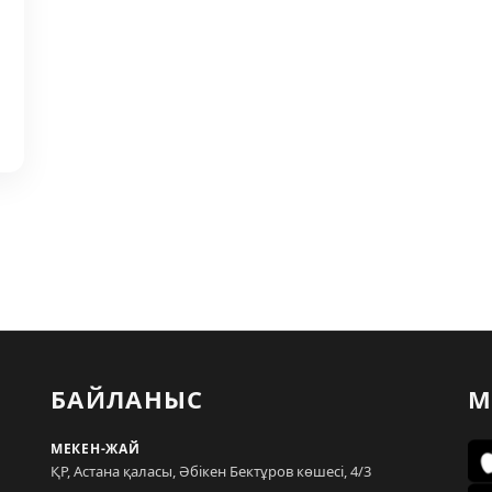
БАЙЛАНЫС
М
МЕКЕН-ЖАЙ
ҚР, Астана қаласы, Әбікен Бектұров көшесі, 4/3