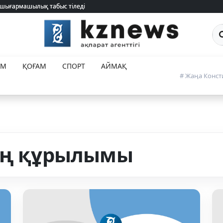
 шығармашылық табыс тіледі
 шығармашылық табыс тіледі
Са
ЕМ
ҚОҒАМ
СПОРТ
АЙМАҚ
# Жаңа Конст
нің құрылымы