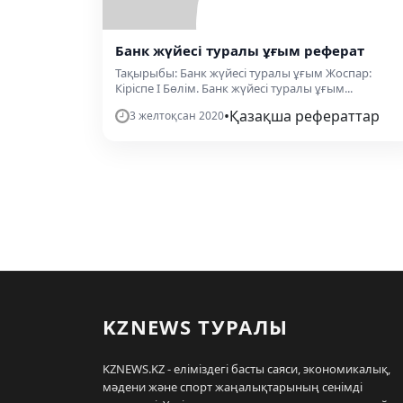
Банк жүйесі туралы ұғым реферат
Тақырыбы: Банк жүйесі туралы ұғым Жоспар:
Кіріспе I Бөлім. Банк жүйесі туралы ұғым...
•
Қазақша рефераттар
3 желтоқсан 2020
KZNEWS ТУРАЛЫ
KZNEWS.KZ - еліміздегі басты саяси, экономикалық,
мәдени және спорт жаңалықтарының сенімді