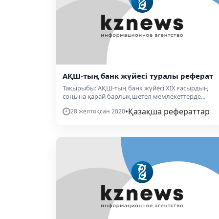
АҚШ-тың банк жүйесі туралы реферат
Тақырыбы: АҚШ-тың банк жүйесі ХІХ ғасырдың
соңына қарай барлық шетел мемлекеттерде...
•
Қазақша рефераттар
28 желтоқсан 2020