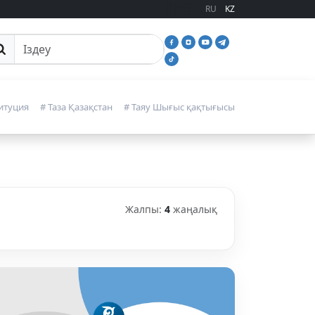
RU
KZ
йттан іздеу
итуция
# Таза Қазақстан
# Таяу Шығыс қақтығысы
Жалпы:
4
жаңалық