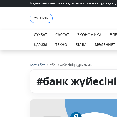
Тоқаев Бекболат Тілеуханды мерейтойымен құттықтап,
Тоқаев Бекболат Тілеуханды мерейтойымен құттықтап,
МӘЗІР
СҰХБАТ
САЯСАТ
ЭКОНОМИКА
ӘЛ
ҚАРЖЫ
ТЕХНО
БІЛІМ
МӘДЕНИЕТ
Басты бет
/
#банк жүйесінің құрылымы
#банк жүйесі