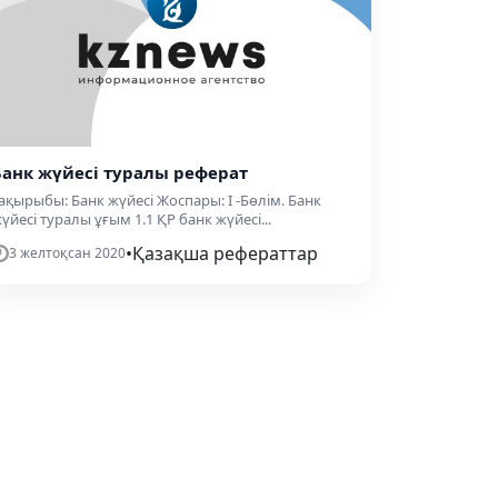
Банк жүйесі туралы реферат
ақырыбы: Банк жүйесі Жоспары: I -Бөлім. Банк
үйесі туралы ұғым 1.1 ҚР банк жүйесі...
•
Қазақша рефераттар
3 желтоқсан 2020