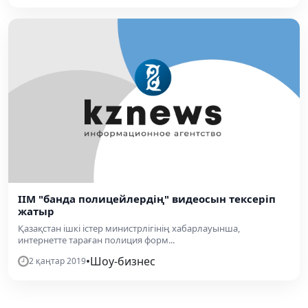
ІІМ "банда полицейлердің" видеосын тексеріп
жатыр
Қазақстан ішкі істер министрлігінің хабарлауынша,
интернетте тараған полиция форм...
•
Шоу-бизнес
2 қаңтар 2019