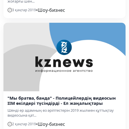
жоғарғы шен...
•
Шоу-бизнес
3 қаңтар 2019
"Мы братва, банда" - Полицейлердің видеосын
ІІМ өкілдері түсіндірді - Ел жаңалықтары
Шенді ер адамның өз әріптестерін 2019 жылмен құттықтау
видеосына қат...
•
Шоу-бизнес
2 қаңтар 2019