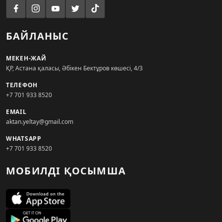
БАЙЛАНЫС
МЕКЕН-ЖАЙ
ҚР, Астана қаласы, Әбікен Бектұров көшесі, 4/3
ТЕЛЕФОН
+7 701 933 8520
EMAIL
aktan.yeltay@gmail.com
WHATSAPP
+7 701 933 8520
МОБИЛДІ ҚОСЫМША