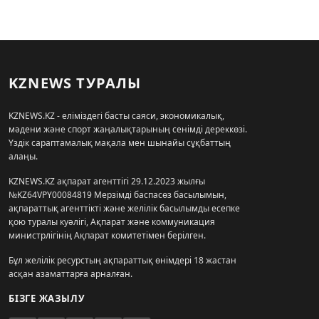
KZNEWS ТУРАЛЫ
KZNEWS.KZ - еліміздегі басты саяси, экономикалық,
мәдени және спорт жаңалықтарының сенімді дереккөзі.
Үздік сараптамалық мақала мен шынайы сұқбаттың
алаңы.
KZNEWS.KZ ақпарат агенттігі 29.12.2023 жылғы
№KZ64VPY00084819 Мерзімді баспасөз басылымын,
ақпараттық агенттікті және желілік басылымды есепке
қою туралы куәлігі, Ақпарат және коммуникация
министрлігінің Ақпарат комитетімен берілген.
Бұл желілік ресурстың ақпараттық өнімдері 18 жастан
асқан азаматтарға арналған.
БІЗГЕ ЖАЗЫЛУ