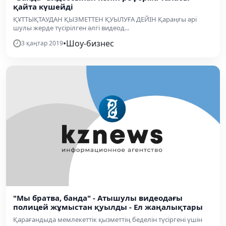
қайта күшейді
ҚҰТТЫҚТАУДАН ҚЫЗМЕТТЕН ҚУЫЛУҒА ДЕЙІН Қараңғы әрі
шулы жерде түсірілген әлгі видеод...
•
Шоу-бизнес
3 қаңтар 2019
"Мы братва, банда" - Атышулы видеодағы
полицей жұмыстан қуылды - Ел жаңалықтары
Қарағандыда мемлекеттік қызметтің беделін түсіргені үшін