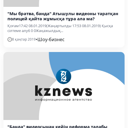
"Мы братва, банда" Атышулы видеоны таратқан
полицей қайта жұмысқа тұра ала ма?
Қоғам17:42 08.01.2019(Жаңартылды 17:53 08.01.2019) Қысқа
сілтеме алу6 0 0Жаңажылдық...
•
Шоу-бизнес
8 қаңтар 2019
"Банда" видеосынан кейін реформа талабы