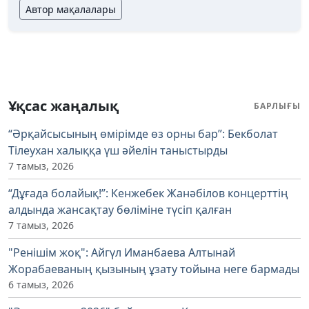
Автор мақалалары
Ұқсас жаңалық
БАРЛЫҒЫ
“Әрқайсысының өмірімде өз орны бар”: Бекболат
Тілеухан халыққа үш әйелін таныстырды
7 тамыз, 2026
“Дұғада болайық!”: Кенжебек Жанәбілов концерттің
алдында жансақтау бөліміне түсіп қалған
7 тамыз, 2026
"Ренішім жоқ": Айгүл Иманбаева Алтынай
Жорабаеваның қызының ұзату тойына неге бармады
6 тамыз, 2026