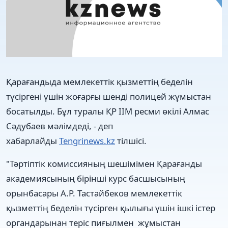
Қарағандыда мемлекеттік қызметтің беделін
түсіргені үшін жоғарғы шенді полицей жұмыстан
босатылды. Бұл туралы ҚР ІІМ ресми өкілі Алмас
Сәдубаев мәлімдеді, - деп
хабарлайды
Tengrinews.kz
тілшісі.
"Тәртіптік комиссияның шешімімен Қарағанды
академиясының бірінші курс басшысының
орынбасары А.Р. Тастайбеков мемлекеттік
қызметтің беделін түсірген қылығы үшін ішкі істер
органдарынан теріс пиғылмен жұмыстан