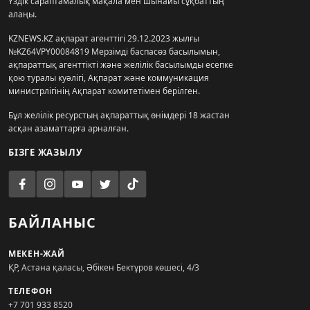
Үздік сараптамалық мақала мен шынайы сұқбаттың
алаңы.
KZNEWS.KZ ақпарат агенттігі 29.12.2023 жылғы
№KZ64VPY00084819 Мерзімді баспасөз басылымын,
ақпараттық агенттікті және желілік басылымды есепке
қою туралы куәлігі, Ақпарат және коммуникация
министрлігінің Ақпарат комитетімен берілген.
Бұл желілік ресурстың ақпараттық өнімдері 18 жастан
асқан азаматтарға арналған.
БІЗГЕ ЖАЗЫЛУ
БАЙЛАНЫС
МЕКЕН-ЖАЙ
ҚР, Астана қаласы, Әбікен Бектұров көшесі, 4/3
ТЕЛЕФОН
+7 701 933 8520