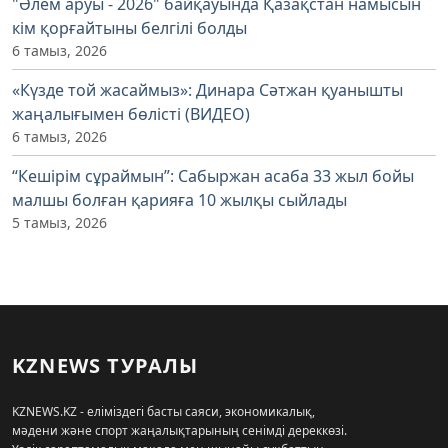
"Әлем аруы - 2026" байқауында Қазақстан намысын
кім қорғайтыны белгілі болды
6 тамыз, 2026
«Күзде той жасаймыз»: Динара Сәтжан қуанышты
жаңалығымен бөлісті (ВИДЕО)
6 тамыз, 2026
“Кешірім сұраймын”: Сабыржан асаба 33 жыл бойы
малшы болған қарияға 10 жылқы сыйлады
5 тамыз, 2026
KZNEWS ТУРАЛЫ
KZNEWS.KZ - еліміздегі басты саяси, экономикалық,
мәдени және спорт жаңалықтарының сенімді дереккөзі.