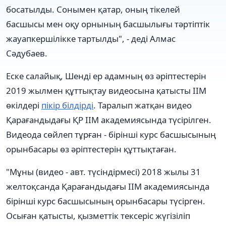
босатылды. Сонымен қатар, оның тікелей
басшысы мен оқу орнының басшылығы тәртіптік
жауапкершілікке тартылды", - деді Алмас
Сәдубаев.
Еске салайық, Шенді ер адамның өз әріптестерін
2019 жылмен құттықтау видеосына қатысты ІІМ
өкілдері
пікір білдірді
. Таралып жатқан видео
Қарағандыдағы ҚР ІІМ академиясында түсірілген.
Видеода сөйлеп тұрған - бірінші курс басшысының
орынбасары өз әріптестерін құттықтаған.
"Мұны (видео - авт. түсіндірмесі) 2018 жылы 31
желтоқсанда Қарағандыдағы ІІМ академиясында
бірінші курс басшысының орынбасары түсірген.
Осыған қатысты, қызметтік тексеріс жүгізіліп