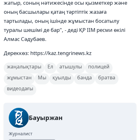
жатыр, соның нәтижесінде осы қызметкер және
оның басшылары қатаң тәртіптік жазаға
тартылады, оның ішінде жұмыстан босатылу
туралы шешімі де бар", - деді ҚР ІІМ ресми өкілі
Алмас Сәдубаев.
Дереккөз: https://kaz.tengrinews.kz
жаңалықтары
Ел
атышулы
полицей
жұмыстан
Мы
қуылды
банда
братва
видеодағы
Бауыржан
Журналист