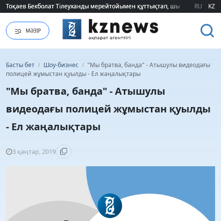
Тоқаев Бекболат Тілеуханды мерейтойымен құттықтап, шығармашылық т
Тоқаев Бекболат Тілеуханды мерейтойымен құттықтап, шығармашылық т
RU
KZ
МӘЗІР
Басты бет
/
Шоу-бизнес
/
"Мы братва, банда" - Атышулы видеодағы
полицей жұмыстан қуылды - Ел жаңалықтары
"Мы братва, банда" - Атышулы
видеодағы полицей жұмыстан қуылды
- Ел жаңалықтары
3 қаңтар, 2019