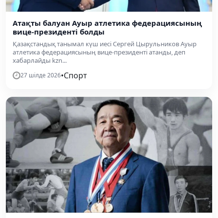
Атақты балуан Ауыр атлетика федерациясының
вице-президенті болды
Қазақстандық танымал күш иесі Сергей Цырульников Ауыр
атлетика федерациясының вице-президенті атанды, деп
хабарлайды kzn...
•
Спорт
27 шілде 2026