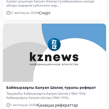
Қазнет шешендік балуан Әлихан Сүлеймановтың желіде
айтқан сөздеріне сүйсінгенін жар...
•
Спорт
21 желтоқсан 2020
Баймырзаұлы Балуан Шолақ туралы реферат
Тақырыбы: Баймырзаұлы Балуан Шолақ (1864-1916)
Баймырзаұлы Балуан Шолақ (1864-1916)...
•
Қазақша рефераттар
1 желтоқсан 2020