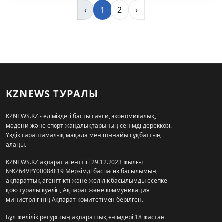
‹
1
2
›
KZNEWS ТУРАЛЫ
KZNEWS.KZ - еліміздегі басты саяси, экономикалық,
мәдени және спорт жаңалықтарының сенімді дереккөзі.
Үздік сараптамалық мақала мен шынайы сұқбаттың
алаңы.
KZNEWS.KZ ақпарат агенттігі 29.12.2023 жылғы
№KZ64VPY00084819 Мерзімді баспасөз басылымын,
ақпараттық агенттікті және желілік басылымды есепке
қою туралы куәлігі, Ақпарат және коммуникация
министрлігінің Ақпарат комитетімен берілген.
Бұл желілік ресурстың ақпараттық өнімдері 18 жастан