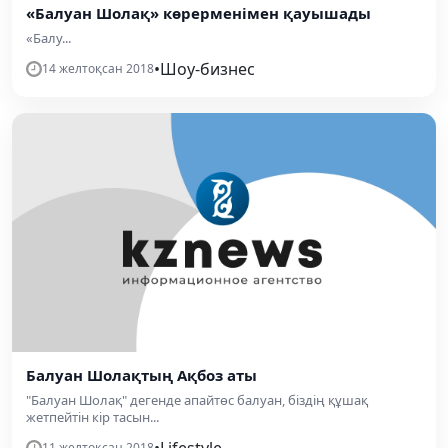
«Балуан Шолақ» көрерменімен қауышады
«Балу...
•
Шоу-бизнес
14 желтоқсан 2018
Балуан Шолақтың Ақбоз аты
"Балуан Шолақ" дегенде апайтөс балуан, біздің құшақ
жетпейтін кір тасын...
•
Lifestyle
11 желтоқсан 2018