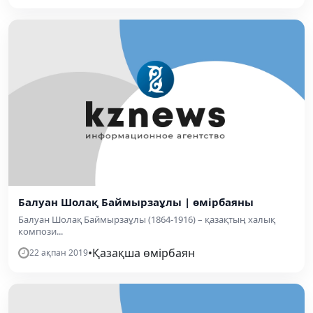
Балуан Шолақ Баймырзаұлы | өмірбаяны
Балуан Шолақ Баймырзаұлы (1864-1916) – қазақтың халық
компози...
•
Қазақша өмірбаян
22 ақпан 2019