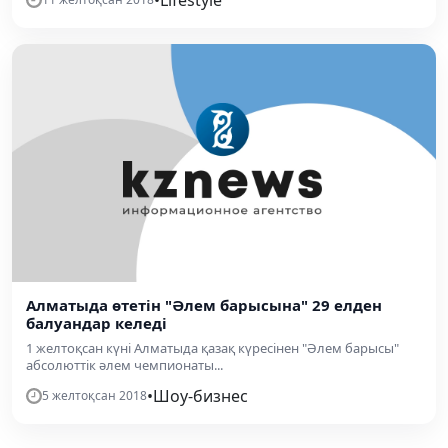
Алматыда өтетін "Әлем барысына" 29 елден
балуандар келеді
1 желтоқсан күні Алматыда қазақ күресінен "Әлем барысы"
абсолюттік әлем чемпионаты...
•
Шоу-бизнес
5 желтоқсан 2018