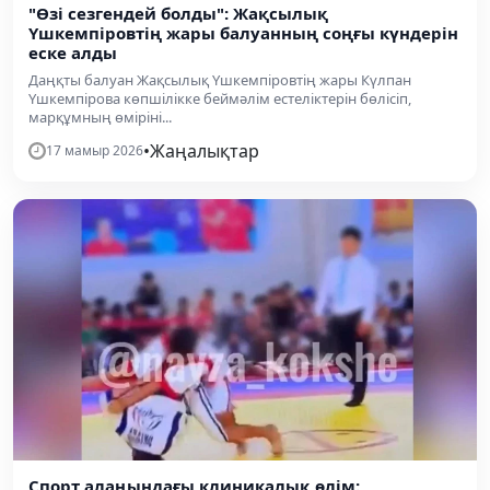
"Өзі сезгендей болды": Жақсылық
Үшкемпіровтің жары балуанның соңғы күндерін
еске алды
Даңқты балуан Жақсылық Үшкемпіровтің жары Күлпан
Үшкемпірова көпшілікке беймәлім естеліктерін бөлісіп,
марқұмның өміріні...
•
Жаңалықтар
17 мамыр 2026
Спорт алаңындағы клиникалық өлім: