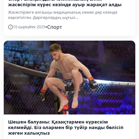
жасөспірім күрес кезінде ауыр жарақат алды
Жасөспірімге алғашқы медициналық көмек дер кезінде
көрсетілген. Дәрігерлердің шұғыл...
•
Спорт
10 қыркүйек 2025
Шешен балуаны: Қазақтармен күрескім
келмейді. Біз олармен бір түйір нанды бөлісіп
жеген халықпыз