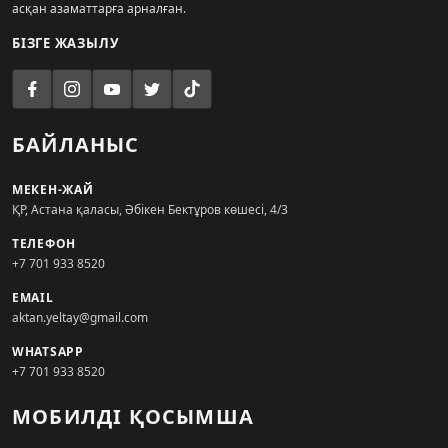
асқан азаматтарға арналған.
БІЗГЕ ЖАЗЫЛУ
БАЙЛАНЫС
МЕКЕН-ЖАЙ
ҚР, Астана қаласы, Әбікен Бектұров көшесі, 4/3
ТЕЛЕФОН
+7 701 933 8520
EMAIL
aktan.yeltay@gmail.com
WHATSAPP
+7 701 933 8520
МОБИЛДІ ҚОСЫМША